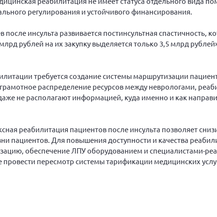
едицинская реабилитация не имеет статуса отдельного вида по
рмального регулирования и устойчивого финансирования.
цев после инсульта развивается постинсультная спастичность, 
млрд рублей на их закупку выделяется только 3,5 млрд рублей
билитации требуется создание системы маршрутизации пациент
 грамотное распределение ресурсов между неврологами, реаб
даже не располагают информацией, куда именно и как направи
ксная реабилитация пациентов после инсульта позволяет сниз
зни пациентов. Для повышения доступности и качества реабил
изацию, обеспечение ЛПУ оборудованием и специалистами-реа
е провести пересмотр системы тарификации медицинских услу