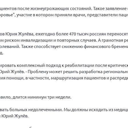
ациентов после жизнеугрожающих состояний. Такое заявление
оровье", участие в котором приняли врачи, представители пац
ов Юрия Жулёва, ежегодно более 470 тысяч россиян переносят
м риском инвалидизации и повторных случаев. А грамотная 
болеваний. Также способствует снижению финансового бремен
д.
мировать комплексный подход к реабилитации после критичес
 Юрий Жулёв. - Проблему может решить разработка региональ
ия помощи, в частности, маршрутизация пациентов и распред
авило, длится минимум три недели.
ывать больных недолеченными. Мы должны исходить из медиц
ил Юрий Жулёв.