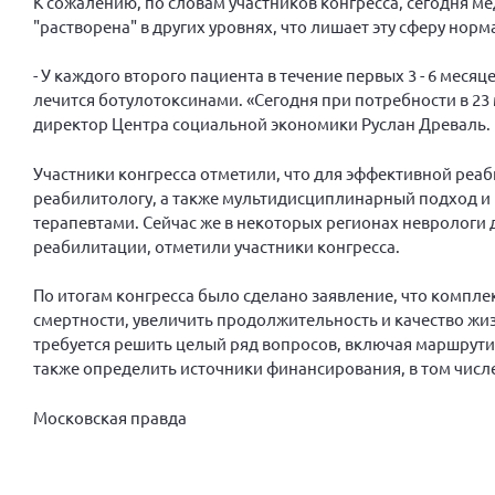
К сожалению, по словам участников конгресса, сегодня м
"растворена" в других уровнях, что лишает эту сферу но
- У каждого второго пациента в течение первых 3 - 6 меся
лечится ботулотоксинами. «Сегодня при потребности в 23 
директор Центра социальной экономики Руслан Древаль.
Участники конгресса отметили, что для эффективной реа
реабилитологу, а также мультидисциплинарный подход и
терапевтами. Сейчас же в некоторых регионах неврологи 
реабилитации, отметили участники конгресса.
По итогам конгресса было сделано заявление, что компле
смертности, увеличить продолжительность и качество жи
требуется решить целый ряд вопросов, включая маршрут
также определить источники финансирования, в том числ
Московская правда