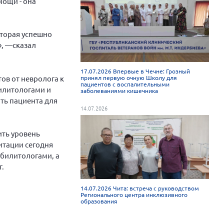
мощи - она
которая успешно
», —сказал
17.07.2026 Впервые в Чечне: Грозный
ов от невролога к
принял первую очную Школу для
пациентов с воспалительными
илитологами и
заболеваниями кишечника
ть пациента для
14.07.2026
ить уровень
итации сегодня
билитологами, а
г.
14.07.2026 Чита: встреча с руководством
Регионального центра инклюзивного
образования