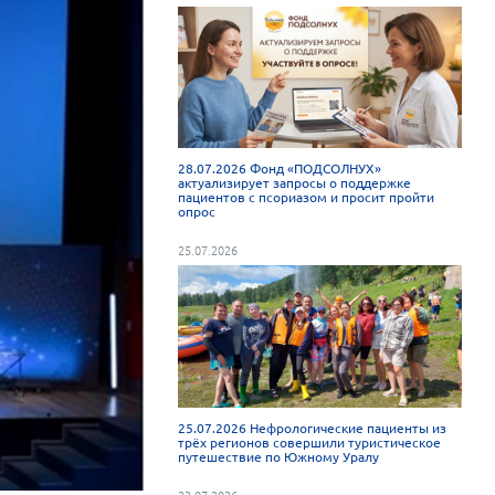
28.07.2026 Фонд «ПОДСОЛНУХ»
актуализирует запросы о поддержке
пациентов с псориазом и просит пройти
опрос
25.07.2026
25.07.2026 Нефрологические пациенты из
трёх регионов совершили туристическое
путешествие по Южному Уралу
23.07.2026