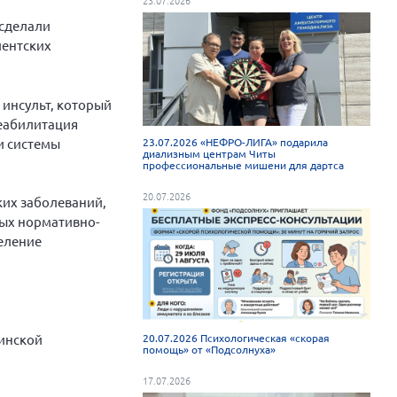
 сделали
иентских
 инсульт, который
реабилитация
и системы
23.07.2026 «НЕФРО-ЛИГА» подарила
диализным центрам Читы
профессиональные мишени для дартса
20.07.2026
ких заболеваний,
ных нормативно-
еление
инской
20.07.2026 Психологическая «скорая
помощь» от «Подсолнуха»
17.07.2026