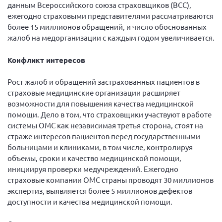
Конференция ОООИБРС 2022
данным Всероссийского союза страховщиков (ВСС),
ежегодно страховыми представителями рассматриваются
Конференция ОООИБРС 2021
более 15 миллионов обращений, и число обоснованных
Конференция ВСЭ 2021
жалоб на медорганизации с каждым годом увеличивается.
Конференция ОООИБРС 2020
Конфликт интересов
Документы съездов
Рост жалоб и обращений застрахованных пациентов в
Первый съезд
страховые медицинские организации расширяет
Второй съезд
возможности для повышения качества медицинской
помощи. Дело в том, что страховщики участвуют в работе
Третий съезд
системы ОМС как независимая третья сторона, стоят на
Четвертый съезд
страже интересов пациентов перед государственными
Пятый съезд
ОФ «Фонд содействия больным рассеянным
больницами и клиниками, в том числе, контролируя
склерозом»
объемы, сроки и качество медицинской помощи,
Шестой съезд
инициируя проверки медучреждений. Ежегодно
Новости: Казахстан
страховые компании ОМС страны проводят 30 миллионов
экспертиз, выявляется более 5 миллионов дефектов
доступности и качества медицинской помощи.
Письма и официальные ответы