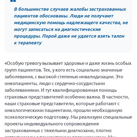
г. Севастополь
В большинстве случаев жалобы застрахованных
пациентов обоснованы. Люди не получают
Самарская область СОРС
медицинскую помощь надлежащего качества, не
Самарская область ПРИЗМА
могут записаться на диагностические
Самарская область СГОРС
процедуры. Порой даже не удается взять талон
к терапевту
Свердловская область
Смоленская область
«Особую тревогу вызывает здоровье и даже жизнь особых
Ставропольский край
групп пациентов. Тех, у кого есть социально значимые
Сахалинская область
заболевания, с высокой степенью инвалидизации. Это
онкопациенты, люди с сердечно-сосудистыми
Томская область
заболеваниями. И тут квалифицированная помощь
Тульская область
страховых представителей особенно важна. В частности,
наши страховые представители, которые работают с
Ульяновская область
онкологическими пациентами, прошли необходимую
Челябинская область
психологическую подготовку. Мы реализуем специальные
Ярославская область
проекты индивидуального сопровождения
застрахованных с тяжелыми диагнозами, плотно
сотрудничаем с пациентскими организациями. Мы