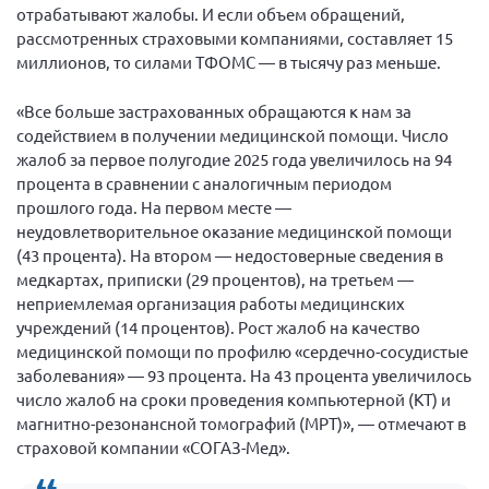
отрабатывают жалобы. И если объем обращений,
Мурманская область
рассмотренных страховыми компаниями, составляет 15
Нижегородская область
миллионов, то силами ТФОМС — в тысячу раз меньше.
Новгородская область
«Все больше застрахованных обращаются к нам за
Новосибирская область
содействием в получении медицинской помощи. Число
жалоб за первое полугодие 2025 года увеличилось на 94
Омская область
процента в сравнении с аналогичным периодом
Оренбургская область
прошлого года. На первом месте —
Пензенская область
неудовлетворительное оказание медицинской помощи
(43 процента). На втором — недостоверные сведения в
Республика Башкортостан
медкартах, приписки (29 процентов), на третьем —
Республика Бурятия
неприемлемая организация работы медицинских
учреждений (14 процентов). Рост жалоб на качество
Республика Карелия
медицинской помощи по профилю «сердечно-сосудистые
Республика Калмыкия
заболевания» — 93 процента. На 43 процента увеличилось
число жалоб на сроки проведения компьютерной (КТ) и
Республика Хакасия
магнитно-резонансной томографий (МРТ)», — отмечают в
Ростовская область
страховой компании «СОГАЗ-Мед».
г. Санкт-Петербург