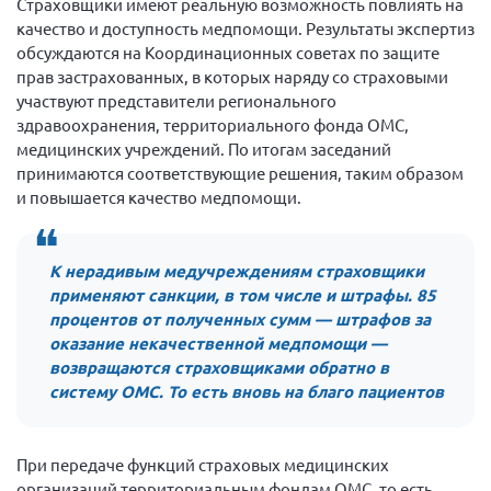
Страховщики имеют реальную возможность повлиять на
качество и доступность медпомощи. Результаты экспертиз
Нормативно-правовые документы
обсуждаются на Координационных советах по защите
Методическая литература для НКО
прав застрахованных, в которых наряду со страховыми
участвуют представители регионального
Публичные отчеты
здравоохранения, территориального фонда ОМС,
Исследования, аналитика, мнения
медицинских учреждений. По итогам заседаний
Всероссийская онлайн конференция
принимаются соответствующие решения, таким образом
"Рассеянный склероз. XX лет работы
и повышается качество медпомощи.
ОООИБРС" (25-29.08.2020)
Всероссийская конференция-тренинг
"Рассеянный склероз: новые реалии" (26-
К нерадивым медучреждениям страховщики
29.05.2022)
применяют санкции, в том числе и штрафы. 85
процентов от полученных сумм — штрафов за
оказание некачественной медпомощи —
возвращаются страховщиками обратно в
систему ОМС. То есть вновь на благо пациентов
Общероссийская РС
Алтайский край
При передаче функций страховых медицинских
Архангельская область
организаций территориальным фондам ОМС, то есть