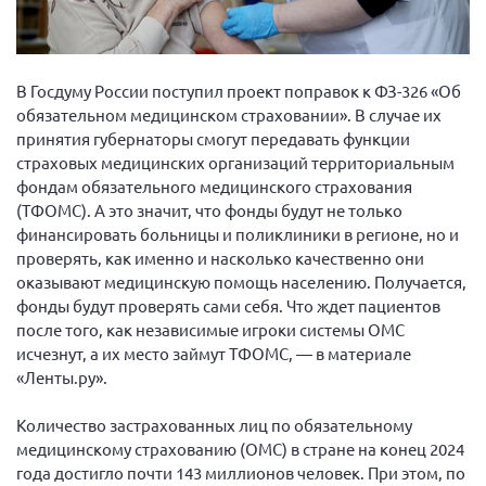
Вице-президент Шишлянников Ф.В.
Информационная служба
Отдел международных отношений
В Госдуму России поступил проект поправок к ФЗ-326 «Об
обязательном медицинском страховании». В случае их
Вице-президент Черненко Д.Е.
принятия губернаторы смогут передавать функции
Вице-президент Валюх М.В.
страховых медицинских организаций территориальным
фондам обязательного медицинского страхования
Вице-президент Чернова А.В.
(ТФОМС). А это значит, что фонды будут не только
Вице-президент Цикорин И.В.
финансировать больницы и поликлиники в регионе, но и
Вице-президент Груба Л.В.
проверять, как именно и насколько качественно они
оказывают медицинскую помощь населению. Получается,
Главный бухгалтер Жаворонкова Г.М.
фонды будут проверять сами себя. Что ждет пациентов
Конференция ОООИБРС 2026
после того, как независимые игроки системы ОМС
исчезнут, а их место займут ТФОМС, — в материале
Конференция ОООИБРС 2025
«Ленты.ру».
Экспертный совет ОООИБРС 2025
Конференция ОООИБРС 2024
Количество застрахованных лиц по обязательному
медицинскому страхованию (ОМС) в стране на конец 2024
Конференция ОООИБРС 2023
года достигло почти 143 миллионов человек. При этом, по