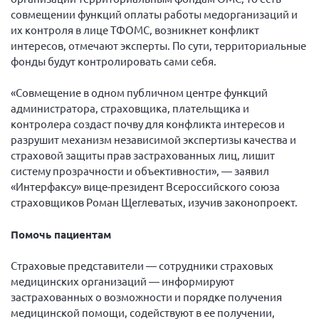
Брянская область
совмещении функций оплаты работы медорганизаций и
их контроля в лице ТФОМС, возникнет конфликт
Владимирская область
интересов, отмечают эксперты. По сути, территориальные
Волгоградская область
фонды будут контролировать сами себя.
Воронежская область
«Совмещение в одном публичном центре функций
Ивановская область
администратора, страховщика, плательщика и
контролера создаст почву для конфликта интересов и
Калининградская область
разрушит механизм независимой экспертизы качества и
Кемеровская область
страховой защиты прав застрахованных лиц, лишит
систему прозрачности и объективности», — заявил
Кировская область
«Интерфаксу» вице-президент Всероссийского союза
Краснодарский край
страховщиков Роман Щеглеватых, изучив законопроект.
Красноярский край
Помочь пациентам
Липецкая область
Ленинградская область
Страховые представители — сотрудники страховых
медицинских организаций — информируют
г. Москва
застрахованных о возможности и порядке получения
Московская область
медицинской помощи, содействуют в ее получении,