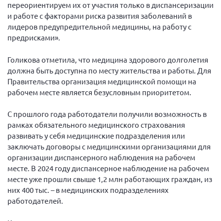
Конференция ОООИБРС 2022
переориентируем их от участия только в диспансеризации
и работе с факторами риска развития заболеваний в
Конференция ОООИБРС 2021
лидеров предупредительной медицины, на работу с
Конференция ВСЭ 2021
предрисками».
Конференция ОООИБРС 2020
Голикова отметила, что медицина здорового долголетия
Документы съездов
должна быть доступна по месту жительства и работы. Для
Правительства организация медицинской помощи на
Первый съезд
рабочем месте является безусловным приоритетом.
Второй съезд
С прошлого года работодатели получили возможность в
Третий съезд
рамках обязательного медицинского страхования
Четвертый съезд
развивать у себя медицинские подразделения или
Пятый съезд
ОФ «Фонд содействия больным рассеянным
заключать договоры с медицинскими организациями для
склерозом»
организации диспансерного наблюдения на рабочем
Шестой съезд
месте. В 2024 году диспансерное наблюдение на рабочем
Новости: Казахстан
месте уже прошли свыше 1,2 млн работающих граждан, из
них 400 тыс. – в медицинских подразделениях
работодателей.
Письма и официальные ответы