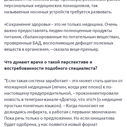
персональных медицинских помощников, так
Брянская область
называемых носимых устройств требуется развивать.
Владимирская область
Волгоградская область
«Сохранение здоровья – это не только медицина. Очень
важно предоставлять людям полноценные продукты
Воронежская область
питания, сбалансированные по питательным веществам,
Ивановская область
проверенные БАД, восполняющие дефицит полезных
веществ в организме», – сказала вице-премьер.
Калининградская область
Кемеровская область
Что думают врачи о такой перспективе и
востребованности подобного специалиста?
Кировская область
Краснодарский край
“Если такая система заработает – это может стать шагом от
«пожарной медицины» (лечим, когда уже плохо) к по-
Красноярский край
настоящему предупредительной, – прокомментировали
Липецкая область
новость в телеграм-канале «Доктор, что это?» (о медицине
Ленинградская область
простым понятным языком). – Когда помогают не
дожидаясь инфаркта, а работая с первыми звоночками.
г. Москва
Пока речь только о предложении. Но если инициатива
Московская область
будет одобрена, у нас появится новый формат