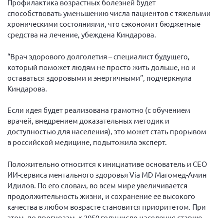
Профилактика возрастных болезней будет
г. Севастополь
способствовать уменьшению числа пациентов с тяжелыми
хроническими состояниями, что сэкономит бюджетные
Самарская область СОРС
средства на лечение, убеждена Киндарова.
Самарская область ПРИЗМА
Самарская область СГОРС
“Врач здорового долголетия – специалист будущего,
который поможет людям не просто жить дольше, но и
Свердловская область
оставаться здоровыми и энергичными”, подчеркнула
Смоленская область
Киндарова.
Ставропольский край
Если идея будет реализована грамотно (с обучением
Сахалинская область
врачей, внедрением доказательных методик и
доступностью для населения), это может стать прорывом
Томская область
в российской медицине, подытожила эксперт.
Тульская область
Положительно относится к инициативе основатель и СЕО
Ульяновская область
ИИ-сервиса ментального здоровья Via MD Магомед-Амин
Челябинская область
Идилов. По его словам, во всем мире увеличивается
продолжительность жизни, и сохранение ее высокого
Ярославская область
качества в любом возрасте становится приоритетом. При
этом, по прогнозам, к 2050 году число населения старше