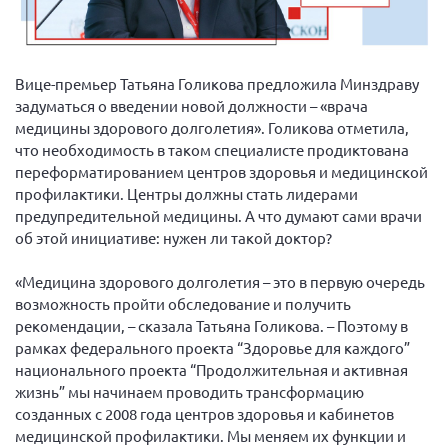
Вице-президент Шишлянников Ф.В.
Информационная служба
Отдел международных отношений
Вице-премьер Татьяна Голикова предложила Минздраву
задуматься о введении новой должности – «врача
Вице-президент Черненко Д.Е.
медицины здорового долголетия». Голикова отметила,
Вице-президент Валюх М.В.
что необходимость в таком специалисте продиктована
переформатированием центров здоровья и медицинской
Вице-президент Чернова А.В.
профилактики. Центры должны стать лидерами
Вице-президент Цикорин И.В.
предупредительной медицины. А что думают сами врачи
Вице-президент Груба Л.В.
об этой инициативе: нужен ли такой доктор?
Главный бухгалтер Жаворонкова Г.М.
«Медицина здорового долголетия – это в первую очередь
Конференция ОООИБРС 2026
возможность пройти обследование и получить
рекомендации, – сказала Татьяна Голикова. – Поэтому в
Конференция ОООИБРС 2025
рамках федерального проекта “Здоровье для каждого”
Экспертный совет ОООИБРС 2025
национального проекта “Продолжительная и активная
Конференция ОООИБРС 2024
жизнь” мы начинаем проводить трансформацию
созданных с 2008 года центров здоровья и кабинетов
Конференция ОООИБРС 2023
медицинской профилактики. Мы меняем их функции и