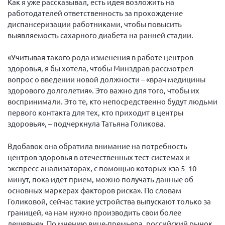
Как я уже рассказывал, есть идея возложить на
работодателей ответственность за прохождение
Нормативно-правовые документы
диспансеризации работниками, чтобы повысить
Методическая литература для НКО
выявляемость сахарного диабета на ранней стадии.
Публичные отчеты
«Учитывая такого рода изменения в работе центров
Исследования, аналитика, мнения
здоровья, я бы хотела, чтобы Минздрав рассмотрел
Всероссийская онлайн конференция
вопрос о введении новой должности – «врач медицины
"Рассеянный склероз. XX лет работы
здорового долголетия». Это важно для того, чтобы их
ОООИБРС" (25-29.08.2020)
воспринимали. Это те, кто непосредственно будут людьми
Всероссийская конференция-тренинг
первого контакта для тех, кто приходит в центры
"Рассеянный склероз: новые реалии" (26-
здоровья», – подчеркнула Татьяна Голикова.
29.05.2022)
Вдобавок она обратила внимание на потребность
центров здоровья в отечественных тест-системах и
экспресс-анализаторах, с помощью которых «за 5–10
минут, пока идет прием, можно получать данные об
Общероссийская РС
основных маркерах факторов риска». По словам
Голиковой, сейчас такие устройства выпускают только за
Алтайский край
границей, «а нам нужно производить свои более
Архангельская область
дешевые». По мнению вице-премьера, российский рынок