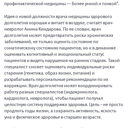
профилактической медицины — более умной и тонкой”.
Мурманская область
Нижегородская область
Идея о новой должности врача медицины здорового
долголетия хорошая и витает в воздухе, считает врач-
Новгородская область
невролог Амина Киндарова. По ее словам, врач
Новосибирская область
долголетия может предотвратить риски хронических
заболеваний, не только оценить состояние по
Омская область
соматическому состоянию пациентов, но и в динамике
Оренбургская область
оценивать когнитивный и эмоциональный статус
пациентов и видеть нарушения на ранних стадиях. Такой
Пензенская область
специалист сможет оценивать индивидуальные риски
Республика Башкортостан
старения (генетика, образ жизни, питание) и
Республика Бурятия
разрабатывать персональные рекомендации по их
коррекции. Врач долголетия может координировать
Республика Карелия
работу разных специалистов (эндокринолога,
Республика Калмыкия
кардиолога, невролога), чтобы пациент получал
целостную систему поддержки здоровья. Цель – не просто
Республика Хакасия
продлить годы жизни, а сохранить активность, ясность
Ростовская область
ума и физическое здоровье в старшем возрасте.
г. Санкт-Петербург