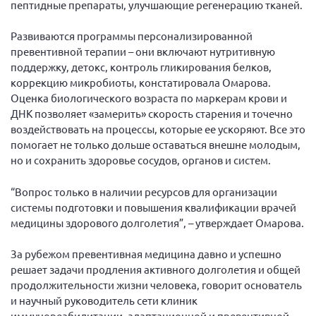
пептидные препараты, улучшающие регенерацию тканей.
Развиваются программы персонализированной
превентивной терапии – они включают нутритивную
поддержку, детокс, контроль гликирования белков,
коррекцию микробиоты, констатировала Омарова.
Оценка биологического возраста по маркерам крови и
ДНК позволяет «замерить» скорость старения и точечно
воздействовать на процессы, которые ее ускоряют. Все это
помогает не только дольше оставаться внешне молодым,
но и сохранить здоровье сосудов, органов и систем.
“Вопрос только в наличии ресурсов для организации
системы подготовки и повышения квалификации врачей
медицины здорового долголетия”, – утверждает Омарова.
За рубежом превентивная медицина давно и успешно
решает задачи продления активного долголетия и общей
продолжительности жизни человека, говорит основатель
и научный руководитель сети клиник
иммунореабилитации, адаптационной и превентивной