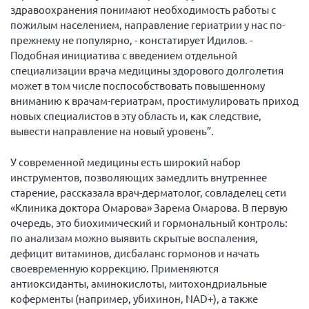
здравоохранения понимают необходимость работы с
пожилым населением, направление гериатрии у нас по-
прежнему не популярно, - констатирует Идилов. -
Подобная инициатива с введением отдельной
специализации врача медицины здорового долголетия
может в том числе поспособствовать повышенному
вниманию к врачам-гериатрам, простимулировать приход
новых специалистов в эту область и, как следствие,
вывести направление на новый уровень”.
У современной медицины есть широкий набор
инструментов, позволяющих замедлить внутреннее
старение, рассказала врач-дерматолог, совладелец сети
«Клиника доктора Омарова» Зарема Омарова. В первую
очередь, это биохимический и гормональный контроль:
по анализам можно выявить скрытые воспаления,
дефицит витаминов, дисбаланс гормонов и начать
своевременную коррекцию. Применяются
антиоксиданты, аминокислоты, митохондриальные
коферменты (например, убихинон, NAD+), а также