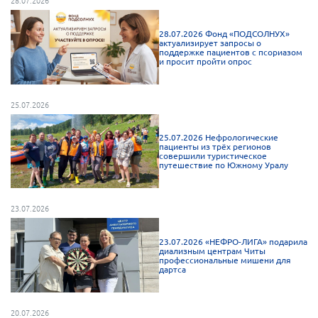
28.07.2026
Брянская область
28.07.2026 Фонд «ПОДСОЛНУХ»
Владимирская область
актуализирует запросы о
поддержке пациентов с псориазом
Волгоградская область
и просит пройти опрос
Воронежская область
Ивановская область
25.07.2026
Калининградская область
25.07.2026 Нефрологические
пациенты из трёх регионов
Кемеровская область
совершили туристическое
путешествие по Южному Уралу
Кировская область
Краснодарский край
23.07.2026
Красноярский край
Липецкая область
23.07.2026 «НЕФРО-ЛИГА» подарила
диализным центрам Читы
профессиональные мишени для
Ленинградская область
дартса
г. Москва
Московская область
20.07.2026