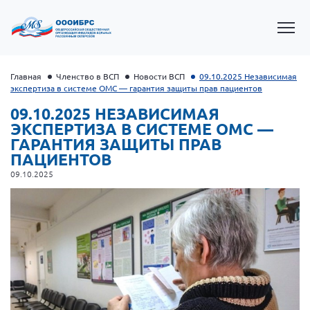
Главная
Членство в ВСП
Новости ВСП
09.10.2025 Независимая
экспертиза в системе ОМС — гарантия защиты прав пациентов
09.10.2025 НЕЗАВИСИМАЯ
ЭКСПЕРТИЗА В СИСТЕМЕ ОМС —
ГАРАНТИЯ ЗАЩИТЫ ПРАВ
ПАЦИЕНТОВ
09.10.2025
Президент Власов Я.В.
Первый вице-президент Кичигина Н. Ф.
Генеральный директор Матвиевская О.В.
Вице-президент Зрячева Н.В.