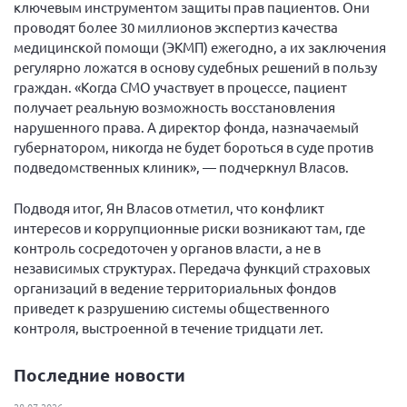
ключевым инструментом защиты прав пациентов. Они
Нормативно-правовые документы
проводят более 30 миллионов экспертиз качества
медицинской помощи (ЭКМП) ежегодно, а их заключения
Методическая литература для НКО
регулярно ложатся в основу судебных решений в пользу
Публичные отчеты
граждан. «Когда СМО участвует в процессе, пациент
получает реальную возможность восстановления
Исследования, аналитика, мнения
нарушенного права. А директор фонда, назначаемый
Всероссийская онлайн конференция
губернатором, никогда не будет бороться в суде против
"Рассеянный склероз. XX лет работы
подведомственных клиник», — подчеркнул Власов.
ОООИБРС" (25-29.08.2020)
Всероссийская конференция-тренинг
Подводя итог, Ян Власов отметил, что конфликт
"Рассеянный склероз: новые реалии" (26-
интересов и коррупционные риски возникают там, где
29.05.2022)
контроль сосредоточен у органов власти, а не в
независимых структурах. Передача функций страховых
организаций в ведение территориальных фондов
приведет к разрушению системы общественного
контроля, выстроенной в течение тридцати лет.
Общероссийская РС
Алтайский край
Последние новости
Архангельская область