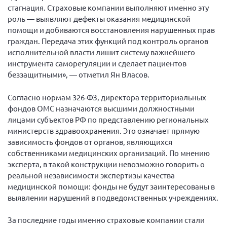
Конференция ОООИБРС 2022
стагнация. Страховые компании выполняют именно эту
роль — выявляют дефекты оказания медицинской
Конференция ОООИБРС 2021
помощи и добиваются восстановления нарушенных прав
Конференция ВСЭ 2021
граждан. Передача этих функций под контроль органов
исполнительной власти лишит систему важнейшего
Конференция ОООИБРС 2020
инструмента саморегуляции и сделает пациентов
Документы съездов
беззащитными», — отметил Ян Власов.
Первый съезд
Согласно нормам 326-ФЗ, директора территориальных
Второй съезд
фондов ОМС назначаются высшими должностными
Третий съезд
лицами субъектов РФ по представлению региональных
министерств здравоохранения. Это означает прямую
Четвертый съезд
зависимость фондов от органов, являющихся
Пятый съезд
ОФ «Фонд содействия больным рассеянным
собственниками медицинских организаций. По мнению
склерозом»
эксперта, в такой конструкции невозможно говорить о
Шестой съезд
Новости: Казахстан
реальной независимости экспертизы качества
медицинской помощи: фонды не будут заинтересованы в
выявлении нарушений в подведомственных учреждениях.
За последние годы именно страховые компании стали
Письма и официальные ответы