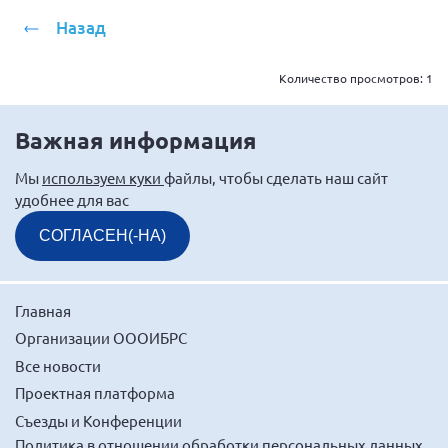
г. Севастополь
Назад
Самарская область СОРС
Количество просмотров:
1
Самарская область ПРИЗМА
Самарская область СГОРС
Важная информация
Свердловская область
Мы
используем куки
файлы, чтобы сделать наш сайт
Смоленская область
удобнее для вас
Ставропольский край
СОГЛАСЕН(-НА)
Сахалинская область
Томская область
Тульская область
Главная
Организации ОООИБРС
Ульяновская область
Все новости
Челябинская область
Проектная платформа
Ярославская область
Съезды и Конференции
Политика в отношении обработки персональных данных