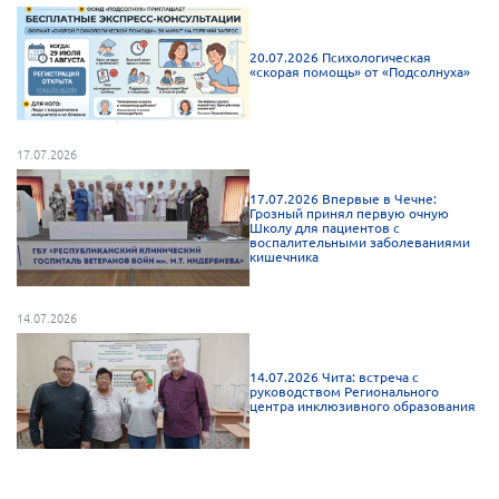
Мурманская область
Нижегородская область
20.07.2026 Психологическая
«скорая помощь» от «Подсолнуха»
Новгородская область
Новосибирская область
17.07.2026
Омская область
Оренбургская область
17.07.2026 Впервые в Чечне:
Грозный принял первую очную
Школу для пациентов с
Пензенская область
воспалительными заболеваниями
кишечника
Республика Башкортостан
Республика Бурятия
14.07.2026
Республика Карелия
Республика Калмыкия
14.07.2026 Чита: встреча с
руководством Регионального
центра инклюзивного образования
Республика Хакасия
Ростовская область
г. Санкт-Петербург