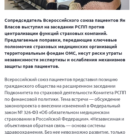
Вице-президент Шишлянников Ф.В.
Информационная служба
Сопредседатель Всероссийского союза пациентов Ян
Отдел международных отношений
Власов выступил на заседании РСПП против
Вице-президент Черненко Д.Е.
централизации функций страховых компаний.
Предлагаемые поправки, передающие ключевые
Вице-президент Валюх М.В.
полномочия страховых медицинских организаций
Вице-президент Чернова А.В.
территориальным фондам ОМС, несут риски утраты
независимости экспертизы и ослабления механизмов
Вице-президент Цикорин И.В.
защиты прав пациентов.
Вице-президент Груба Л.В.
Всероссийский союз пациентов представил позицию
Главный бухгалтер Жаворонкова Г.М.
гражданского общества на расширенном заседании
Конференция ОООИБРС 2026
Подкомитета по страховой деятельности Комитета РСПП
Конференция ОООИБРС 2025
по финансовой политике. Тема встречи — обсуждение
законопроекта о внесении изменений в Федеральный
Экспертный совет ОООИБРС 2025
закон № 326-ФЗ «Об обязательном медицинском
Конференция ОООИБРС 2024
страховании в Российской Федерации». «Независимая и
объективная обратная связь — основа системы
Конференция ОООИБРС 2023
здравоохранения. Без нее невозможно развитие, только