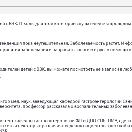
тей с ВЗК. Школы для этой категории слушателей мы проводим 
 Но тенденция пока неутешительная. Заболеваемость растет. Ин
 принятия заболевания и направить энергию в русло помощи 
одителей детей с ВЗК, вы можете посмотреть ее в записи в лю
s
ктор мед. наук, заведующая кафедрой гастроэнтерологии Сан
ерситета, профессор рассказала о воспалительных заболевани
ссистент кафедры гастроэнтерологии ФП и ДПО СПбГПМУ, сдела
ю сеть и некоторых различиях ведения пациентов в детской и 
ВЗК.