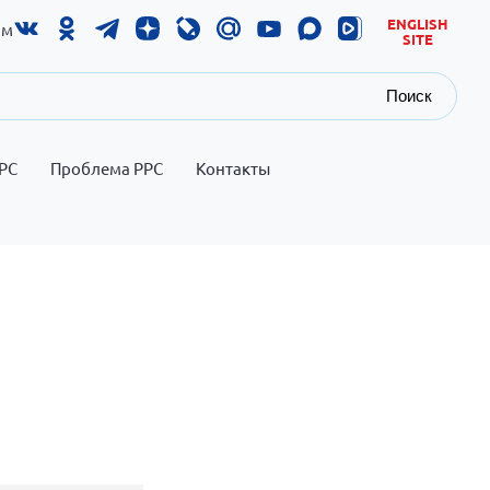
ENGLISH
ам
SITE
Поиск
РС
Проблема РРС
Контакты