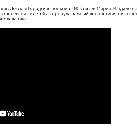
лог, Детская Городская Больница N2 Святой Марии Магдалены,
аболевания у детей» затронула важный вопрос влияния отно
заболеванию.