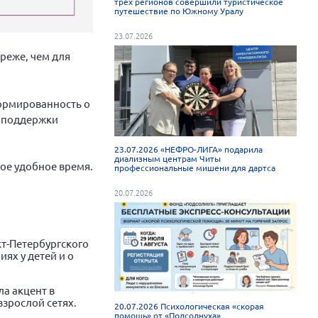
трёх регионов совершили туристическое
путешествие по Южному Уралу
23.07.2026
реже, чем для
формированность о
и поддержки
23.07.2026 «НЕФРО-ЛИГА» подарила
диализным центрам Читы
бое удобное время.
профессиональные мишени для дартса
20.07.2026
кт-Петербургского
ях у детей и о
ла акцент в
взрослой сетях.
20.07.2026 Психологическая «скорая
помощь» от «Подсолнуха»