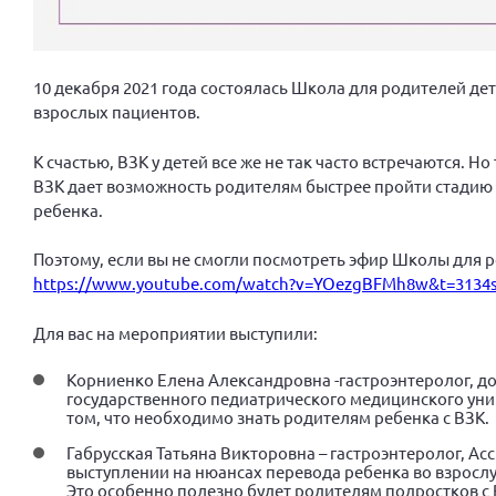
10 декабря 2021 года состоялась Школа для родителей де
взрослых пациентов.
К счастью, ВЗК у детей все же не так часто встречаются.
ВЗК дает возможность родителям быстрее пройти стадию
ребенка.
Поэтому, если вы не смогли посмотреть эфир Школы для р
https://www.youtube.com/watch?v=YOezgBFMh8w&t=3134
Для вас на мероприятии выступили:
Корниенко Елена Александровна -гастроэнтеролог, до
государственного педиатрического медицинского унив
том, что необходимо знать родителям ребенка с ВЗК.
Габрусская Татьяна Викторовна – гастроэнтеролог, А
выступлении на нюансах перевода ребенка во взрослу
Это особенно полезно будет родителям подростков с 