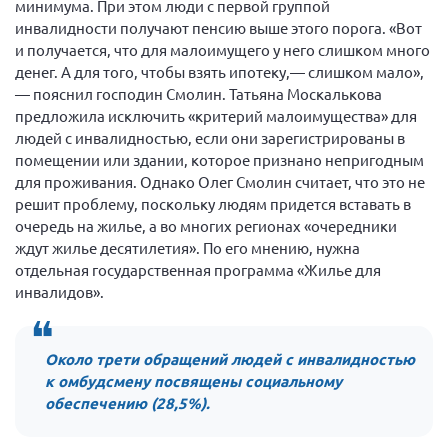
минимума. При этом люди с первой группой
Брянская область
инвалидности получают пенсию выше этого порога. «Вот
и получается, что для малоимущего у него слишком много
Владимирская область
денег. А для того, чтобы взять ипотеку,— слишком мало»,
Волгоградская область
— пояснил господин Смолин. Татьяна Москалькова
Воронежская область
предложила исключить «критерий малоимущества» для
людей с инвалидностью, если они зарегистрированы в
Ивановская область
помещении или здании, которое признано непригодным
Калининградская область
для проживания. Однако Олег Смолин считает, что это не
решит проблему, поскольку людям придется вставать в
Кемеровская область
очередь на жилье, а во многих регионах «очередники
Кировская область
ждут жилье десятилетия». По его мнению, нужна
отдельная государственная программа «Жилье для
Краснодарский край
инвалидов».
Красноярский край
Липецкая область
Около трети обращений людей с инвалидностью
Ленинградская область
к омбудсмену посвящены социальному
г. Москва
обеспечению (28,5%).
Московская область