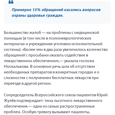
г. Севастополь
Примерно 15% обращений касались вопросов
Самарская область СОРС
охраны здоровья граждан.
Самарская область ПРИЗМА
Самарская область СГОРС
Большинство жалоб — на проблемы с медицинской
Свердловская область
помощью (в том числе в психоневрологических
интернатах и учреждениях уголовно-исполнительной
Смоленская область
системы). «Более чем в два раза увеличилось количество
Ставропольский край
обращений с просьбами оказать содействие в
лекарственном обеспечении»,— указала госпожа
Сахалинская область
Москалькова. В основном речь шла об отсутствии
Томская область
необходимых препаратов в конкретных городах и о
сложностях с получением бесплатных лекарств при
Тульская область
переезде в другой регион.
Ульяновская область
Сопредседатель Всероссийского союза пациентов Юрий
Челябинская область
Жулёв подтверждает: тема льготного лекарственного
Ярославская область
обеспечения — одна из самых распространенных
проблем. Особую тревогу вызывают пациенты,