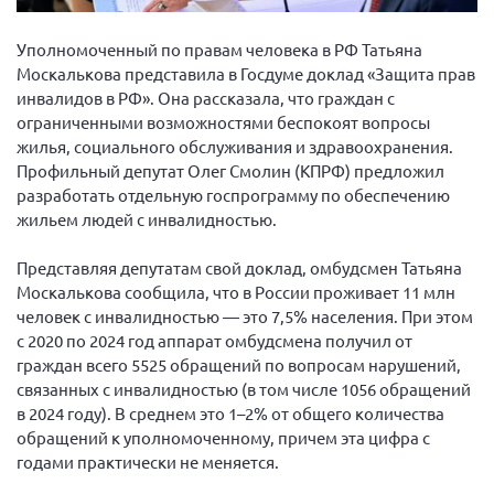
Вице-президент Шишлянников Ф.В.
Информационная служба
Уполномоченный по правам человека в РФ Татьяна
Москалькова представила в Госдуме доклад «Защита прав
Отдел международных отношений
инвалидов в РФ». Она рассказала, что граждан с
Вице-президент Черненко Д.Е.
ограниченными возможностями беспокоят вопросы
жилья, социального обслуживания и здравоохранения.
Вице-президент Валюх М.В.
Профильный депутат Олег Смолин (КПРФ) предложил
Вице-президент Чернова А.В.
разработать отдельную госпрограмму по обеспечению
жильем людей с инвалидностью.
Вице-президент Цикорин И.В.
Вице-президент Груба Л.В.
Представляя депутатам свой доклад, омбудсмен Татьяна
Москалькова сообщила, что в России проживает 11 млн
Главный бухгалтер Жаворонкова Г.М.
человек с инвалидностью — это 7,5% населения. При этом
Конференция ОООИБРС 2026
с 2020 по 2024 год аппарат омбудсмена получил от
Конференция ОООИБРС 2025
граждан всего 5525 обращений по вопросам нарушений,
связанных с инвалидностью (в том числе 1056 обращений
Экспертный совет ОООИБРС 2025
в 2024 году). В среднем это 1–2% от общего количества
Конференция ОООИБРС 2024
обращений к уполномоченному, причем эта цифра с
годами практически не меняется.
Конференция ОООИБРС 2023