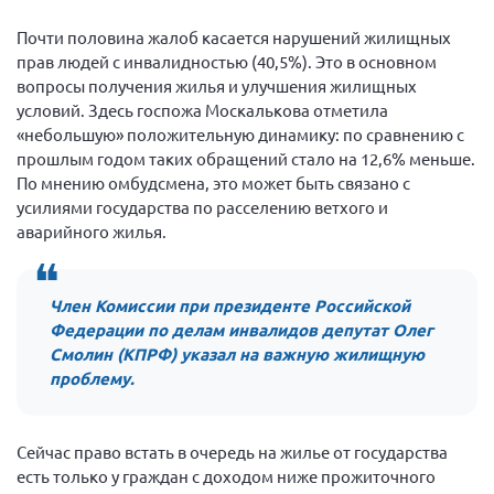
Нормативно-правовые документы
Почти половина жалоб касается нарушений жилищных
прав людей с инвалидностью (40,5%). Это в основном
Методическая литература для НКО
вопросы получения жилья и улучшения жилищных
Публичные отчеты
условий. Здесь госпожа Москалькова отметила
«небольшую» положительную динамику: по сравнению с
Исследования, аналитика, мнения
прошлым годом таких обращений стало на 12,6% меньше.
Всероссийская онлайн конференция
По мнению омбудсмена, это может быть связано с
"Рассеянный склероз. XX лет работы
усилиями государства по расселению ветхого и
ОООИБРС" (25-29.08.2020)
аварийного жилья.
Всероссийская конференция-тренинг
"Рассеянный склероз: новые реалии" (26-
29.05.2022)
Член Комиссии при президенте Российской
Федерации по делам инвалидов депутат Олег
Смолин (КПРФ) указал на важную жилищную
проблему.
Общероссийская РС
Алтайский край
Сейчас право встать в очередь на жилье от государства
есть только у граждан с доходом ниже прожиточного
Архангельская область