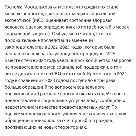
Мурманская область
Госпожа Москалькова отметила, что среди них стало
меньше вопросов, связанных с медико-социальной
Нижегородская область
экспертизой (МСЭ; оценивает состояние здоровья
Новгородская область
человека с целью определения его потребностей в мерах
социальной защиты). Омбудсмен считает, что это
Новосибирская область
положительные последствия изменений
Омская область
законодательства в 2022–2023 годах, которые были
направлены как раз на упрощение процедуры МСЭ.
Оренбургская область
Вместе с тем в 2024 году увеличилось количество запросов
Пензенская область
на предоставление мер социальной поддержки, в том
числе для участников СВО и их семей. Кроме того, в 2024
Республика Башкортостан
году в сравнении с 2023 годом поступило в три раза
Республика Бурятия
больше обращений по вопросам социального
Республика Карелия
обслуживания. Граждане просили оказать содействие в
предоставлении социальных услуг на дому, сообщали о
Республика Калмыкия
недостаточном качестве предоставляемых услуг. По
Республика Хакасия
оценке уполномоченного, увеличение количества таких
обращений произошло за счет просьб от граждан,
Ростовская область
проживающих на новых территориях.
г. Санкт-Петербург