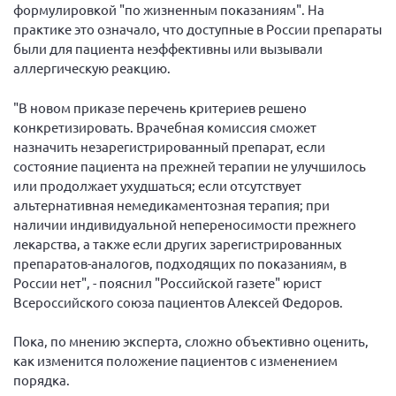
Конференция ОООИБРС 2022
формулировкой "по жизненным показаниям". На
практике это означало, что доступные в России препараты
Конференция ОООИБРС 2021
были для пациента неэффективны или вызывали
Конференция ВСЭ 2021
аллергическую реакцию.
Конференция ОООИБРС 2020
"В новом приказе перечень критериев решено
Документы съездов
конкретизировать. Врачебная комиссия сможет
назначить незарегистрированный препарат, если
Первый съезд
состояние пациента на прежней терапии не улучшилось
Второй съезд
или продолжает ухудшаться; если отсутствует
Третий съезд
альтернативная немедикаментозная терапия; при
наличии индивидуальной непереносимости прежнего
Четвертый съезд
лекарства, а также если других зарегистрированных
Пятый съезд
ОФ «Фонд содействия больным рассеянным
препаратов-аналогов, подходящих по показаниям, в
склерозом»
России нет", - пояснил "Российской газете" юрист
Шестой съезд
Новости: Казахстан
Всероссийского союза пациентов Алексей Федоров.
Пока, по мнению эксперта, сложно объективно оценить,
как изменится положение пациентов с изменением
порядка.
Письма и официальные ответы