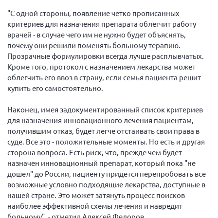
"С одной стороны, появление четко прописанных
Нормативно-правовые документы
критериев для назначения препарата облегчит работу
Методическая литература для НКО
врачей - в случае чего им не нужно будет объяснять,
почему они решили поменять больному терапию.
Публичные отчеты
Прозрачные формулировки всегда лучше расплывчатых.
Исследования, аналитика, мнения
Кроме того, протокол с назначением лекарства может
Всероссийская онлайн конференция
облегчить его ввоз в страну, если семья пациента решит
"Рассеянный склероз. XX лет работы
купить его самостоятельно.
ОООИБРС" (25-29.08.2020)
Всероссийская конференция-тренинг
Наконец, имея задокументированный список критериев
"Рассеянный склероз: новые реалии" (26-
для назначения инновационного лечения пациентам,
29.05.2022)
получившим отказ, будет легче отстаивать свои права в
суде. Все это - положительные моменты. Но есть и другая
сторона вопроса. Есть риск, что, прежде чем будет
назначен инновационный препарат, который пока "не
дошел" до России, пациенту придется перепробовать все
Общероссийская РС
возможные условно подходящие лекарства, доступные в
нашей стране. Это может затянуть процесс поисков
Алтайский край
наиболее эффективной схемы лечения и навредит
Архангельская область
больному", - отметил Алексей Федоров.