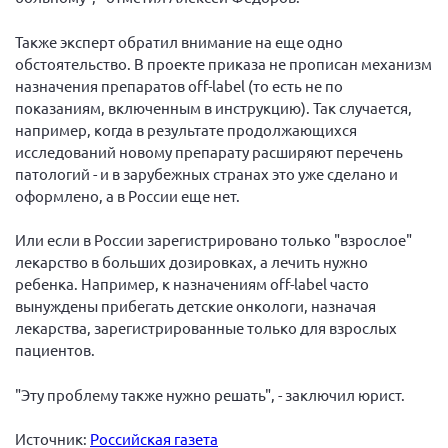
Брянская область
Также эксперт обратил внимание на еще одно
Владимирская область
обстоятельство. В проекте приказа не прописан механизм
Волгоградская область
назначения препаратов off-label (то есть не по
показаниям, включенным в инструкцию). Так случается,
Воронежская область
например, когда в результате продолжающихся
Ивановская область
исследований новому препарату расширяют перечень
патологий - и в зарубежных странах это уже сделано и
Калининградская область
оформлено, а в России еще нет.
Кемеровская область
Или если в России зарегистрировано только "взрослое"
Кировская область
лекарство в больших дозировках, а лечить нужно
Краснодарский край
ребенка. Например, к назначениям off-label часто
вынуждены прибегать детские онкологи, назначая
Красноярский край
лекарства, зарегистрированные только для взрослых
Липецкая область
пациентов.
Ленинградская область
"Эту проблему также нужно решать", - заключил юрист.
г. Москва
Московская область
Источник:
Российская газета