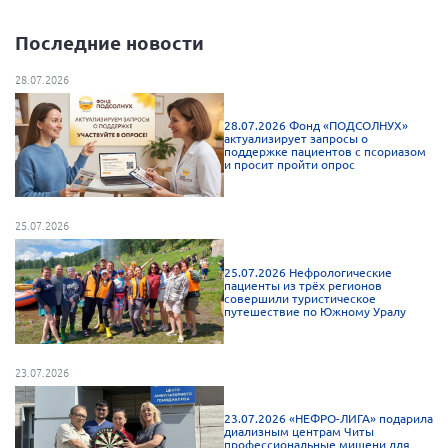
Мурманская область
Последние новости
Нижегородская область
28.07.2026
Новгородская область
Новосибирская область
28.07.2026 Фонд «ПОДСОЛНУХ»
актуализирует запросы о
Омская область
поддержке пациентов с псориазом
и просит пройти опрос
Оренбургская область
Пензенская область
25.07.2026
Республика Башкортостан
25.07.2026 Нефрологические
Республика Бурятия
пациенты из трёх регионов
совершили туристическое
Республика Карелия
путешествие по Южному Уралу
Республика Калмыкия
Республика Хакасия
23.07.2026
Ростовская область
23.07.2026 «НЕФРО-ЛИГА» подарила
диализным центрам Читы
г. Санкт-Петербург
профессиональные мишени для