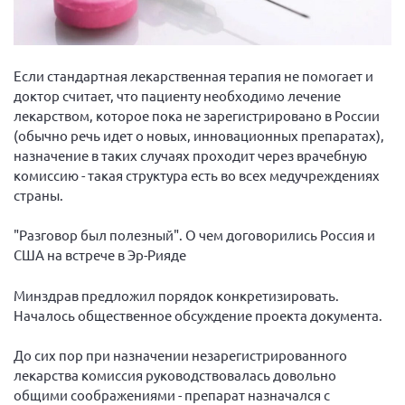
Вице-президент Шишлянников Ф.В.
Информационная служба
Отдел международных отношений
Если стандартная лекарственная терапия не помогает и
доктор считает, что пациенту необходимо лечение
Вице-президент Черненко Д.Е.
лекарством, которое пока не зарегистрировано в России
Вице-президент Валюх М.В.
(обычно речь идет о новых, инновационных препаратах),
назначение в таких случаях проходит через врачебную
Вице-президент Чернова А.В.
комиссию - такая структура есть во всех медучреждениях
Вице-президент Цикорин И.В.
страны.
Вице-президент Груба Л.В.
"Разговор был полезный". О чем договорились Россия и
Главный бухгалтер Жаворонкова Г.М.
США на встрече в Эр-Рияде
Конференция ОООИБРС 2026
Минздрав предложил порядок конкретизировать.
Конференция ОООИБРС 2025
Началось общественное обсуждение проекта документа.
Экспертный совет ОООИБРС 2025
Конференция ОООИБРС 2024
До сих пор при назначении незарегистрированного
лекарства комиссия руководствовалась довольно
Конференция ОООИБРС 2023
общими соображениями - препарат назначался с