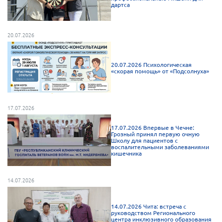
дартса
г. Севастополь
Самарская область СОРС
20.07.2026
Самарская область ПРИЗМА
Самарская область СГОРС
20.07.2026 Психологическая
«скорая помощь» от «Подсолнуха»
Свердловская область
Смоленская область
Ставропольский край
17.07.2026
Сахалинская область
17.07.2026 Впервые в Чечне:
Грозный принял первую очную
Томская область
Школу для пациентов с
воспалительными заболеваниями
Тульская область
кишечника
Ульяновская область
14.07.2026
Челябинская область
Ярославская область
14.07.2026 Чита: встреча с
руководством Регионального
центра инклюзивного образования