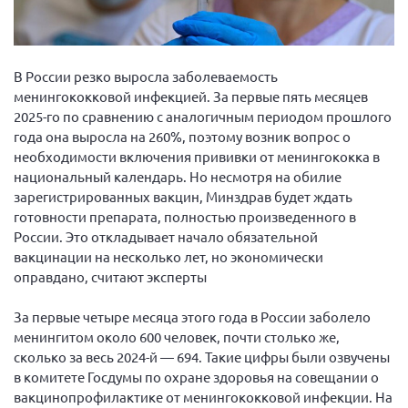
Вице-президент Шишлянников Ф.В.
Информационная служба
Отдел международных отношений
В России резко выросла заболеваемость
менингококковой инфекцией. За первые пять месяцев
Вице-президент Черненко Д.Е.
2025-го по сравнению с аналогичным периодом прошлого
Вице-президент Валюх М.В.
года она выросла на 260%, поэтому возник вопрос о
необходимости включения прививки от менингококка в
Вице-президент Чернова А.В.
национальный календарь. Но несмотря на обилие
Вице-президент Цикорин И.В.
зарегистрированных вакцин, Минздрав будет ждать
Вице-президент Груба Л.В.
готовности препарата, полностью произведенного в
России. Это откладывает начало обязательной
Главный бухгалтер Жаворонкова Г.М.
вакцинации на несколько лет, но экономически
Конференция ОООИБРС 2026
оправдано, считают эксперты
Конференция ОООИБРС 2025
За первые четыре месяца этого года в России заболело
Экспертный совет ОООИБРС 2025
менингитом около 600 человек, почти столько же,
Конференция ОООИБРС 2024
сколько за весь 2024-й — 694. Такие цифры были озвучены
в комитете Госдумы по охране здоровья на совещании о
Конференция ОООИБРС 2023
вакцинопрофилактике от менингококковой инфекции. На