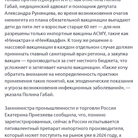
Габай, медицинский адвокат и помощник депутата
Александра Румянцева, во время возникновения очагов
менингита из плана обязательной вакцинации выпадают
дети до пяти лет и взрослые старше 60 лет — для них
разрешены только импортные вакцины ACWY, такие как
«Менактра» и «МенКвадфи». К тому же решение о
массовой вакцинации в каждом отдельном случае должен
принимать главный санитарный врач региона, а закупка
вакцин — производиться за счет местного бюджета, что
усложняет и затягивает начало вакцинации. «Также хочу
обратить внимание на неопределенность практики
применения таких понятий, как эпидемические показания
и угроза возникновения инфекционных заболеваний», —
указала Полина Габай.
Замминистра промышленности и торговли России
Екатерина Приезжева сообщила, что, помимо
зарегистрированных, сейчас в России испытывается
пятивалентный препарат импортного производителя,
который может поступить на рынок уже в 2026 году, а