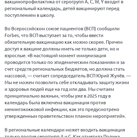
вакцинопрофилактика от серогрупп A, C, W, Y входит в
г. Севастополь
региональный календарь, детей вакцинируют перед
поступлением в школу.
Самарская область СОРС
Самарская область ПРИЗМА
Во Всероссийском союзе пациентов (ВСП) сообщили
Forbes, что ВСП выступает за то, чтобы ввести
Самарская область СГОРС
обязательную вакцинацию как можно скорее. Причем
Свердловская область
доступ к вакцине должны иметь не только дети, но и
Смоленская область
взрослые. «В настоящий момент иммунизация
проводится только по эпидемическим показаниям и за
Ставропольский край
счет средств региональных бюджетов, но должна стать
Сахалинская область
массовой, — считает сопредседатель ВСП Юрий Жулёв. —
Мы не можем позволить себе откладывать защиту жизни
Томская область
и здоровья людей еще на год или два. Мы считаем
Тульская область
принципиально важным, чтобы уже в 2025 году в
календарь была включена вакцинация против
Ульяновская область
менингококковой инфекции, как это предусмотрено
Челябинская область
утвержденным правительством планом мероприятий».
Ярославская область
В региональные календари может входить вакцинация
только против серогрупп А и С. Как отметила Полина