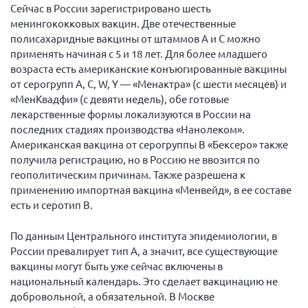
Сейчас в России зарегистрировано шесть
Мурманская область
менингококковых вакцин. Две отечественные
Нижегородская область
полисахаридные вакцины от штаммов А и С можно
применять начиная с 5 и 18 лет. Для более младшего
Новгородская область
возраста есть американские конъюгированные вакцины
Новосибирская область
от серогрупп A, C, W, Y — «Менактра» (с шести месяцев) и
«МенКвадфи» (с девяти недель), обе готовые
Омская область
лекарственные формы локализуются в России на
Оренбургская область
последних стадиях производства «Нанолеком».
Американская вакцина от серогруппы В «Бексеро» также
Пензенская область
получила регистрацию, но в Россию не ввозится по
Республика Башкортостан
геополитическим причинам. Также разрешена к
Республика Бурятия
применению импортная вакцина «Менвейд», в ее составе
есть и серотип B.
Республика Карелия
Республика Калмыкия
По данным Центрального института эпидемиологии, в
России превалирует тип А, а значит, все существующие
Республика Хакасия
вакцины могут быть уже сейчас включены в
Ростовская область
национальный календарь. Это сделает вакцинацию не
добровольной, а обязательной. В Москве
г. Санкт-Петербург