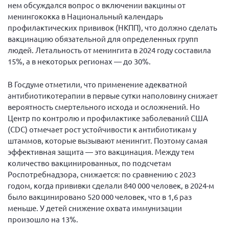
Конференция ОООИБРС 2022
нем обсуждался вопрос о включении вакцины от
менингококка в Национальный календарь
Конференция ОООИБРС 2021
профилактических прививок (НКПП), что должно сделать
Конференция ВСЭ 2021
вакцинацию обязательной для определенных групп
людей. Летальность от менингита в 2024 году составила
Конференция ОООИБРС 2020
15%, а в некоторых регионах — до 30%.
Документы съездов
В Госдуме отметили, что применение адекватной
Первый съезд
антибиотикотерапии в первые сутки наполовину снижает
Второй съезд
вероятность смертельного исхода и осложнений. Но
Центр по контролю и профилактике заболеваний США
Третий съезд
(CDC) отмечает рост устойчивости к антибиотикам у
Четвертый съезд
штаммов, которые вызывают менингит. Поэтому самая
Пятый съезд
ОФ «Фонд содействия больным рассеянным
эффективная защита — это вакцинация. Между тем
склерозом»
количество вакцинированных, по подсчетам
Шестой съезд
Роспотребнадзора, снижается: по сравнению с 2023
Новости: Казахстан
годом, когда прививки сделали 840 000 человек, в 2024-м
было вакцинировано 520 000 человек, что в 1,6 раз
меньше. У детей снижение охвата иммунизации
произошло на 13%.
Письма и официальные ответы