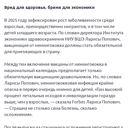
Вред для здоровья, бремя для экономики
Нормативно-правовые документы
Методическая литература для НКО
В 2025 году зафиксирован рост заболеваемости среди
взрослых, преимущественно мигрантов, и в том числе
Публичные отчеты
детей младшего возраста. По словам директора Института
Исследования, аналитика, мнения
экономики здравоохранения НИУ ВШЭ Ларисы Попович,
Всероссийская онлайн конференция
вакцинация от менингококка должны стать обязательной
"Рассеянный склероз. XX лет работы
для приезжающих в страну.
ОООИБРС" (25-29.08.2020)
Всероссийская конференция-тренинг
Между тем включение вакцины от менингококка в
"Рассеянный склероз: новые реалии" (26-
национальный календарь предполагает только
29.05.2022)
обязательную вакцинацию дошкольников. Но, по словам
Ларисы Попович, менингококковая инфекция крайне
опасна в первую очередь именно для детей. «Там высокий
процент летальных исходов и инвалидизации гораздо
выше, чем у взрослых, — сказала Forbes Лариса Попович.
Общероссийская РС
— Страшна не столько сама болезнь, сколько
осложнения».
Алтайский край
Архангельская область
После выписки из стационара осложнения регистрируют у