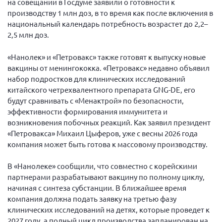
на совещании в Госдуме заявили о готовности к
производству 1 млн доз, в то время как после включения в
национальный календарь потребность возрастет до 2,2–
2,5 млн доз.
«Нанолек» и «Петровакс» также готовят к выпуску новые
вакцины от менингококка. «Петровакс» недавно объявил
набор подростков для клинических исследований
китайского четрехвалентного препарата GNG-DE, его
будут сравнивать с «Менактрой» по безопасности,
эффективности формирования иммунитета и
возникновения побочных реакций. Как заявил президент
«Петровакса» Михаил Цыферов, уже с весны 2026 года
компания может быть готова к массовому производству.
В «Нанолеке» сообщили, что совместно с корейскими
партнерами разрабатывают вакцину по полному циклу,
начиная с синтеза субстанции. В ближайшее время
компания должна подать заявку на третью фазу
клинических исследований на детях, которые проведет к
2027 году, а полный цикл производства запланирован на