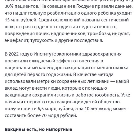
30% пациентов. На совещании в Госдуме привели данные,
Брянская область
что на длительную реабилитацию одного ребенка уходит
Владимирская область
15 млн рублей. Среди осложнений названы септический
Волгоградская область
шок, острая сердечно-сосудистая недостаточность,
повреждения почек, надпочечников, тромбозы, инсульт,
Воронежская область
энцефалит, тугоухость и другие последствия.
Ивановская область
В 2022 году в Институте экономики здравоохранения
Калининградская область
посчитали ожидаемый эффект от внесения в
Кемеровская область
национальный календарь вакцинации от менингококка
для детей первого года жизни. В качестве метода
Кировская область
использовали метрики сохраненных лет жизни — какой
Краснодарский край
вклад могут внести люди, которые с помощью
вакцинации сохранили жизнь и работоспособность. Уже
Красноярский край
начиная с первого года вакцинации детей общество
Липецкая область
получит почти 6,5 млрд рублей, а за 10 лет вклад может
составить более 70 млрд рублей.
Ленинградская область
г. Москва
Вакцины есть, но импортные
Московская область