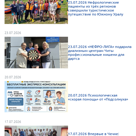
25.07.2026 Нефрологические
Мурманская область
пациенты из трёх регионов
совершили туристическое
путешествие по Южному Уралу
Нижегородская область
Новгородская область
23.07.2026
Новосибирская область
Омская область
23.07.2026 «НЕФРО-ЛИГА» подарила
диализным центрам Читы
Оренбургская область
профессиональные мишени для
дартса
Пензенская область
Республика Башкортостан
20.07.2026
Республика Бурятия
Республика Карелия
20.07.2026 Психологическая
«скорая помощь» от «Подсолнуха»
Республика Калмыкия
Республика Хакасия
17.07.2026
Ростовская область
г. Санкт-Петербург
17.07.2026 Впервые в Чечне: