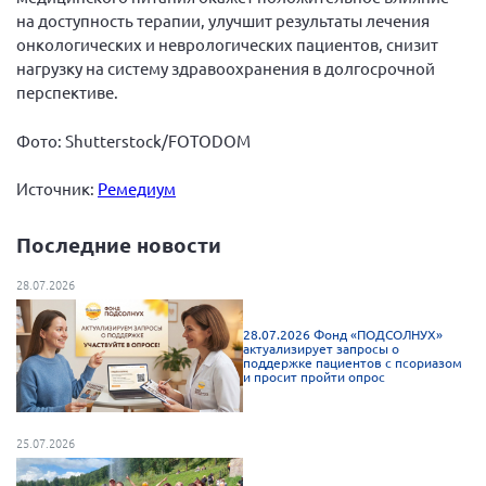
на доступность терапии, улучшит результаты лечения
Брянская область
онкологических и неврологических пациентов, снизит
Владимирская область
нагрузку на систему здравоохранения в долгосрочной
Волгоградская область
перспективе.
Воронежская область
Фото: Shutterstoсk/FOTODOM
Ивановская область
Источник:
Ремедиум
Калининградская область
Кемеровская область
Последние новости
Кировская область
28.07.2026
Краснодарский край
Красноярский край
28.07.2026 Фонд «ПОДСОЛНУХ»
актуализирует запросы о
поддержке пациентов с псориазом
Липецкая область
и просит пройти опрос
Ленинградская область
г. Москва
25.07.2026
Московская область