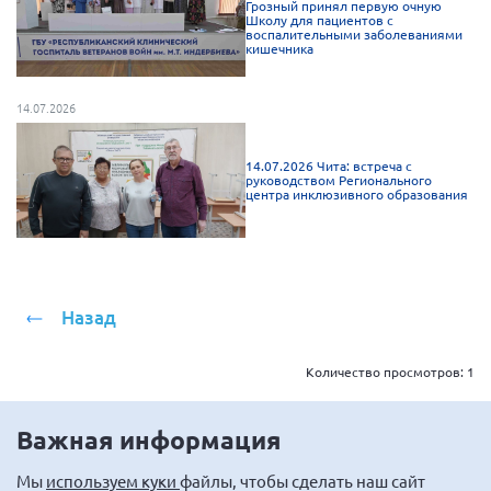
Грозный принял первую очную
г. Севастополь
Школу для пациентов с
воспалительными заболеваниями
кишечника
Самарская область СОРС
Самарская область ПРИЗМА
14.07.2026
Самарская область СГОРС
Свердловская область
14.07.2026 Чита: встреча с
руководством Регионального
Смоленская область
центра инклюзивного образования
Ставропольский край
Сахалинская область
Томская область
Назад
Тульская область
Ульяновская область
Количество просмотров:
1
Челябинская область
Важная информация
Ярославская область
Мы
используем куки
файлы, чтобы сделать наш сайт