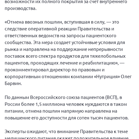
возможности их полного покрытия за счет внутреннего
производства.
Нормативно-правовые документы
Методическая литература для НКО
«Отмена ввозных пошлин, вступившая в силу, — это
следствие оперативной реакции Правительства и
Публичные отчеты
ответственных ведомств на запросы пациентского
Исследования, аналитика, мнения
сообщества. Эта мера создает устойчивые условия для
Всероссийская онлайн конференция
рынка и направлена на поддержание непрерывности
"Рассеянный склероз. XX лет работы
поставок всего спектра продуктов для тяжелобольных
ОООИБРС" (25-29.08.2020)
пациентов, проходящих лечение и реабилитацию», —
Всероссийская конференция-тренинг
прокомментировал директор по правовым и
"Рассеянный склероз: новые реалии" (26-
корпоративным отношениям компании «Нутриция» Олег
29.05.2022)
Барвин.
По данным Всероссийского союза пациентов (ВСП), в
России более 1,5 миллиона человек нуждаются в таком
питании, отмена пошлин напрямую направлена на
Общероссийская РС
повышение его доступности для сотен тысяч пациентов.
Алтайский край
Эксперты ожидают, что внимание Правительства к теме
Архангельская область
медицинского питания окажет положительное влияние