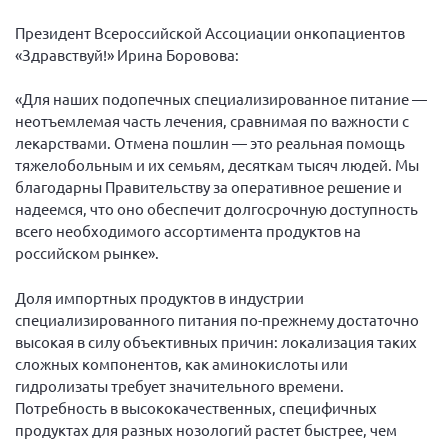
Конференция ОООИБРС 2022
Президент Всероссийской Ассоциации онкопациентов
Конференция ОООИБРС 2021
«Здравствуй!» Ирина Боровова:
Конференция ВСЭ 2021
«Для наших подопечных специализированное питание —
Конференция ОООИБРС 2020
неотъемлемая часть лечения, сравнимая по важности с
Документы съездов
лекарствами. Отмена пошлин — это реальная помощь
тяжелобольным и их семьям, десяткам тысяч людей. Мы
Первый съезд
благодарны Правительству за оперативное решение и
Второй съезд
надеемся, что оно обеспечит долгосрочную доступность
всего необходимого ассортимента продуктов на
Третий съезд
российском рынке».
Четвертый съезд
Пятый съезд
ОФ «Фонд содействия больным рассеянным
Доля импортных продуктов в индустрии
склерозом»
специализированного питания по-прежнему достаточно
Шестой съезд
Новости: Казахстан
высокая в силу объективных причин: локализация таких
сложных компонентов, как аминокислоты или
гидролизаты требует значительного времени.
Потребность в высококачественных, специфичных
продуктах для разных нозологий растет быстрее, чем
Письма и официальные ответы