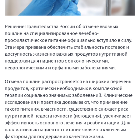
Вице-президент Шишлянников Ф.В.
Информационная служба
Отдел международных отношений
Решение Правительства России об отмене ввозных
пошлин на специализированное лечебно-
Вице-президент Черненко Д.Е.
профилактическое питание официально вступило в силу.
Вице-президент Валюх М.В.
Эта мера призвана обеспечить стабильность поставок и
доступность жизненно важных продуктов нутритивной
Вице-президент Чернова А.В.
поддержки для пациентов с онкологическими,
Вице-президент Цикорин И.В.
неврологическими и орфанными заболеваниями.
Вице-президент Груба Л.В.
Отмена пошлин распространяется на широкий перечень
Главный бухгалтер Жаворонкова Г.М.
продуктов, критически необходимых в комплексной
Конференция ОООИБРС 2026
терапии социально значимых заболеваний. Клинические
исследования и практика доказывают, что применение
Конференция ОООИБРС 2025
такого питания, в частности, существенно снижает риск
Экспертный совет ОООИБРС 2025
нутритивной недостаточности (истощения), увеличивает
Конференция ОООИБРС 2024
эффективность основного лечения и реабилитации. Для
паллиативных пациентов питание является ключевым
Конференция ОООИБРС 2023
фактором для поддержания качества жизни.