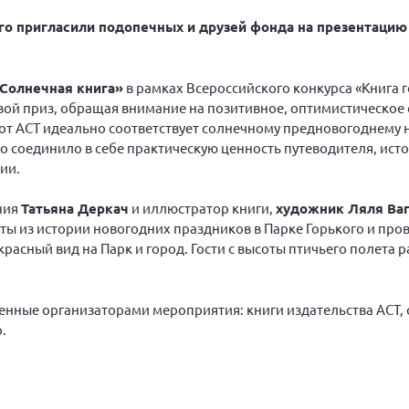
о пригласили подопечных и друзей фонда на презентацию
Солнечная книга»
в рамках Всероссийского конкурса «Книга г
свой приз, обращая внимание на позитивное, оптимистическое
 от АСТ идеально соответствует солнечному предновогоднему
но соединило в себе практическую ценность путеводителя, ист
ии.
ния
Татьяна Деркач
и иллюстратор книги,
художник Ляля Ва
ты из истории новогодних праздников в Парке Горького и про
расный вид на Парк и город. Гости с высоты птичьего полета 
нные организаторами мероприятия: книги издательства АСТ, 
.