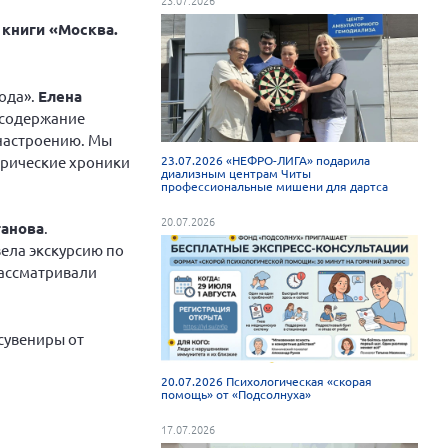
 книги «Москва.
ода».
Елена
 содержание
 настроению. Мы
орические хроники
23.07.2026 «НЕФРО-ЛИГА» подарила
диализным центрам Читы
профессиональные мишени для дартса
20.07.2026
ганова
.
вела экскурсию по
рассматривали
сувениры от
20.07.2026 Психологическая «скорая
помощь» от «Подсолнуха»
17.07.2026