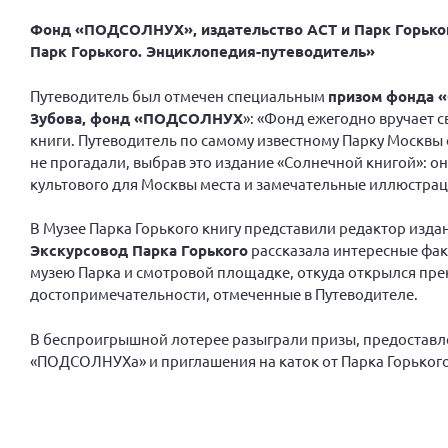
Фонд «ПОДСОЛНУХ», издательство АСТ и Парк Горьког
Парк Горького. Энциклопедия-путеводитель»
Путеводитель был отмечен специальным
призом фонда «
Зубова, фонд «ПОДСОЛНУХ
»: «Фонд ежегодно вручает 
книги. Путеводитель по самому известному Парку Москвы
не прогадали, выбрав это издание «Солнечной книгой»: о
культового для Москвы места и замечательные иллюстрац
В Музее Парка Горького книгу представили редактор изда
Экскурсовод Парка Горького
рассказала интересные фак
музею Парка и смотровой площадке, откуда открылся прек
достопримечательности, отмеченные в Путеводителе.
В беспроигрышной лотерее разыграли призы, предоставле
«ПОДСОЛНУХа» и приглашения на каток от Парка Горького