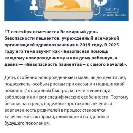
Вице-президент Шишлянников Ф.В.
Информационная служба
Отдел международных отношений
17 сентября отмечается Всемирный день
Вице-президент Черненко Д.Е.
безопасности пациентов, учрежденный Всемирной
Вице-президент Валюх М.В.
организацией здравоохранения в 2019 году. В 2025
году его тема звучит как «Безопасная помощь
Вице-президент Чернова А.В.
каждому новорожденному и каждому ребенку», а
Вице-президент Цикорин И.В.
девиз — «Безопасность пациентов – с самого начала!».
Вице-президент Груба Л.В.
Дети, особенно новорожденные и малыши до девяти лет,
Главный бухгалтер Жаворонкова Г.М.
подвержены особым рискам при оказании медицинской
Конференция ОООИБРС 2026
помощи. Их организм быстро растет и меняется, а
заболевания имеют специфические особенности. Поэтому
Конференция ОООИБРС 2025
безопасная среда, надежные протоколы лечения и
Экспертный совет ОООИБРС 2025
вовлеченность родителей в процесс становятся
Конференция ОООИБРС 2024
ключевыми факторами, влияющими на здоровье
будущего поколения.
Конференция ОООИБРС 2023