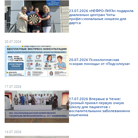
г. Севастополь
23.07.2026 «НЕФРО-ЛИГА» подарила
диализным центрам Читы
Самарская область СОРС
профессиональные мишени для
дартса
Самарская область ПРИЗМА
Самарская область СГОРС
20.07.2026
Свердловская область
Смоленская область
20.07.2026 Психологическая
«скорая помощь» от «Подсолнуха»
Ставропольский край
Сахалинская область
Томская область
17.07.2026
Тульская область
17.07.2026 Впервые в Чечне:
Грозный принял первую очную
Ульяновская область
Школу для пациентов с
воспалительными заболеваниями
Челябинская область
кишечника
Ярославская область
14.07.2026