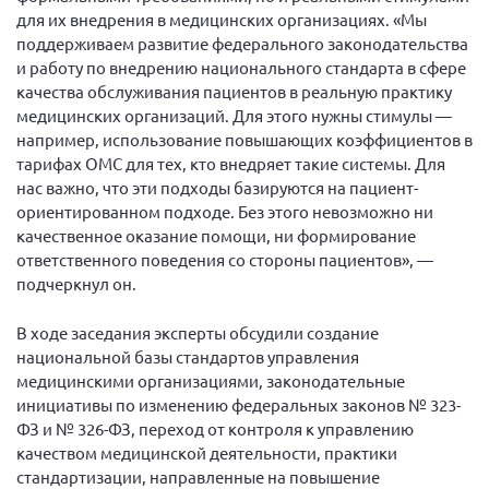
для их внедрения в медицинских организациях. «Мы
Брянская область
поддерживаем развитие федерального законодательства
Владимирская область
и работу по внедрению национального стандарта в сфере
Волгоградская область
качества обслуживания пациентов в реальную практику
медицинских организаций. Для этого нужны стимулы —
Воронежская область
например, использование повышающих коэффициентов в
Ивановская область
тарифах ОМС для тех, кто внедряет такие системы. Для
нас важно, что эти подходы базируются на пациент-
Калининградская область
ориентированном подходе. Без этого невозможно ни
Кемеровская область
качественное оказание помощи, ни формирование
ответственного поведения со стороны пациентов», —
Кировская область
подчеркнул он.
Краснодарский край
В ходе заседания эксперты обсудили создание
Красноярский край
национальной базы стандартов управления
Липецкая область
медицинскими организациями, законодательные
инициативы по изменению федеральных законов № 323-
Ленинградская область
ФЗ и № 326-ФЗ, переход от контроля к управлению
г. Москва
качеством медицинской деятельности, практики
Московская область
стандартизации, направленные на повышение