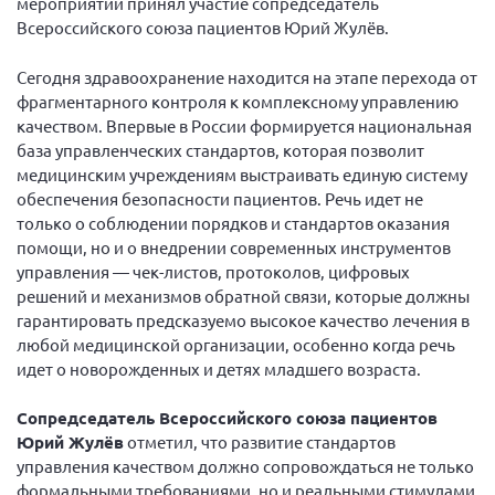
мероприятии принял участие сопредседатель
Всероссийского союза пациентов Юрий Жулёв.
Нормативно-правовые документы
Методическая литература для НКО
Сегодня здравоохранение находится на этапе перехода от
фрагментарного контроля к комплексному управлению
Публичные отчеты
качеством. Впервые в России формируется национальная
Исследования, аналитика, мнения
база управленческих стандартов, которая позволит
Всероссийская онлайн конференция
медицинским учреждениям выстраивать единую систему
"Рассеянный склероз. XX лет работы
обеспечения безопасности пациентов. Речь идет не
ОООИБРС" (25-29.08.2020)
только о соблюдении порядков и стандартов оказания
Всероссийская конференция-тренинг
помощи, но и о внедрении современных инструментов
"Рассеянный склероз: новые реалии" (26-
управления — чек-листов, протоколов, цифровых
29.05.2022)
решений и механизмов обратной связи, которые должны
гарантировать предсказуемо высокое качество лечения в
любой медицинской организации, особенно когда речь
идет о новорожденных и детях младшего возраста.
Общероссийская РС
Сопредседатель Всероссийского союза пациентов
Юрий Жулёв
отметил, что развитие стандартов
Алтайский край
управления качеством должно сопровождаться не только
Архангельская область
формальными требованиями, но и реальными стимулами