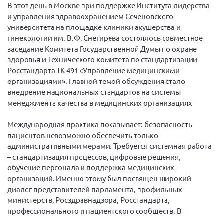
Конференция ОООИБРС 2022
В этот день в Москве при поддержке Института лидерства
и управления здравоохранением Сеченовского
Конференция ОООИБРС 2021
университета на площадке клиники акушерства и
Конференция ВСЭ 2021
гинекологии им. В.Ф. Снегирева состоялось совместное
заседание Комитета Государственной Думы по охране
Конференция ОООИБРС 2020
здоровья и Технического комитета по стандартизации
Документы съездов
Росстандарта ТК 491 «Управление медицинскими
организациями». Главной темой обсуждения стало
Первый съезд
внедрение национальных стандартов на системы
Второй съезд
менеджмента качества в медицинских организациях.
Третий съезд
Международная практика показывает: безопасность
Четвертый съезд
пациентов невозможно обеспечить только
Пятый съезд
ОФ «Фонд содействия больным рассеянным
административными мерами. Требуется системная работа
склерозом»
– стандартизация процессов, цифровые решения,
Шестой съезд
обучение персонала и поддержка медицинских
Новости: Казахстан
организаций. Именно этому был посвящен широкий
диалог представителей парламента, профильных
министерств, Росздравнадзора, Росстандарта,
профессионального и пациентского сообществ. В
Письма и официальные ответы