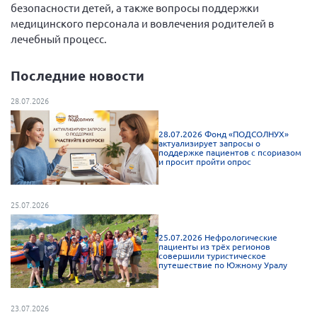
безопасности детей, а также вопросы поддержки
Мурманская область
медицинского персонала и вовлечения родителей в
Нижегородская область
лечебный процесс.
Новгородская область
Последние новости
Новосибирская область
28.07.2026
Омская область
Оренбургская область
28.07.2026 Фонд «ПОДСОЛНУХ»
актуализирует запросы о
Пензенская область
поддержке пациентов с псориазом
и просит пройти опрос
Республика Башкортостан
Республика Бурятия
25.07.2026
Республика Карелия
25.07.2026 Нефрологические
Республика Калмыкия
пациенты из трёх регионов
совершили туристическое
Республика Хакасия
путешествие по Южному Уралу
Ростовская область
г. Санкт-Петербург
23.07.2026