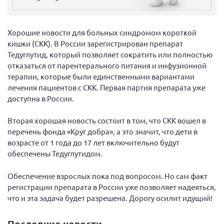
Вице-президент Шишлянников Ф.В.
Информационная служба
Хорошие новости для больных синдромом короткой
Отдел международных отношений
кишки (СКК). В России зарегистрирован препарат
Вице-президент Черненко Д.Е.
Тедуглутид, который позволяет сократить или полностью
отказаться от парентерального питания и инфузионной
Вице-президент Валюх М.В.
терапии, которые были единственными вариантами
Вице-президент Чернова А.В.
лечения пациентов с СКК. Первая партия препарата уже
доступна в России.
Вице-президент Цикорин И.В.
Вице-президент Груба Л.В.
Вторая хорошая новость состоит в том, что СКК вошел в
перечень фонда «Круг добра», а это значит, что дети в
Главный бухгалтер Жаворонкова Г.М.
возрасте от 1 года до 17 лет включительно будут
Конференция ОООИБРС 2026
обеспечены Тедуглутидом.
Конференция ОООИБРС 2025
Обеспечение взрослых пока под вопросом. Но сам факт
Экспертный совет ОООИБРС 2025
регистрации препарата в России уже позволяет надеяться,
Конференция ОООИБРС 2024
что и эта задача будет разрешена. Дорогу осилит идущий!
Конференция ОООИБРС 2023
Последние новости