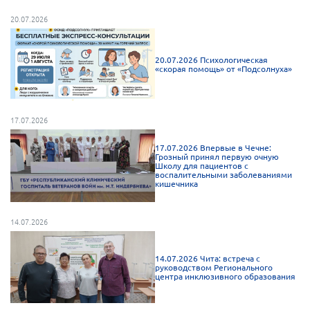
20.07.2026
Нормативно-правовые документы
Методическая литература для НКО
20.07.2026 Психологическая
Публичные отчеты
«скорая помощь» от «Подсолнуха»
Исследования, аналитика, мнения
Всероссийская онлайн конференция
"Рассеянный склероз. XX лет работы
17.07.2026
ОООИБРС" (25-29.08.2020)
17.07.2026 Впервые в Чечне:
Всероссийская конференция-тренинг
Грозный принял первую очную
"Рассеянный склероз: новые реалии" (26-
Школу для пациентов с
воспалительными заболеваниями
29.05.2022)
кишечника
14.07.2026
Общероссийская РС
14.07.2026 Чита: встреча с
руководством Регионального
центра инклюзивного образования
Алтайский край
Архангельская область