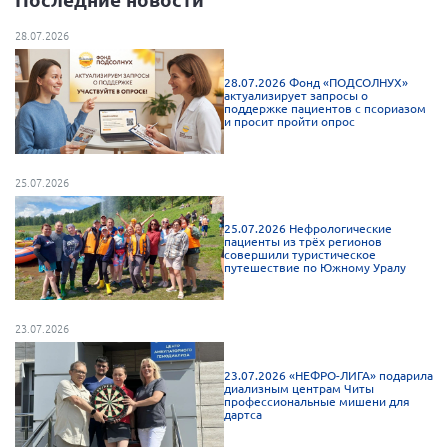
Конференция ОООИБРС 2022
28.07.2026
Конференция ОООИБРС 2021
Конференция ВСЭ 2021
28.07.2026 Фонд «ПОДСОЛНУХ»
актуализирует запросы о
Конференция ОООИБРС 2020
поддержке пациентов с псориазом
и просит пройти опрос
Документы съездов
Первый съезд
25.07.2026
Второй съезд
25.07.2026 Нефрологические
Третий съезд
пациенты из трёх регионов
совершили туристическое
Четвертый съезд
путешествие по Южному Уралу
Пятый съезд
ОФ «Фонд содействия больным рассеянным
склерозом»
Шестой съезд
23.07.2026
Новости: Казахстан
23.07.2026 «НЕФРО-ЛИГА» подарила
диализным центрам Читы
профессиональные мишени для
дартса
Письма и официальные ответы