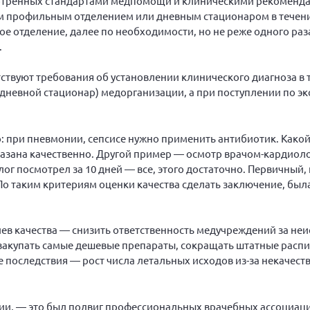
мотренных стандартами медпомощи и клиническими рекоменда
 профильным отделением или дневным стационаром в течение
е отделение, далее по необходимости, но не реже одного раза
.
вуют требования об установлении клинического диагноза в т
дневной стационар) медорганизации, а при поступлении по э
о: при пневмонии, сепсисе нужно применить антибиотик. Какой
казана качественно. Другой пример — осмотр врачом-кардиол
ог посмотрел за 10 дней — все, этого достаточно. Первичный,
 По таким критериям оценки качества сделать заключение, бы
иев качества — снизить ответственность медучреждений за неи
 закупать самые дешевые препараты, сокращать штатные распи
е последствия — рост числа летальных исходов из-за некачест
ции, — это был подвиг профессиональных врачебных ассоциац