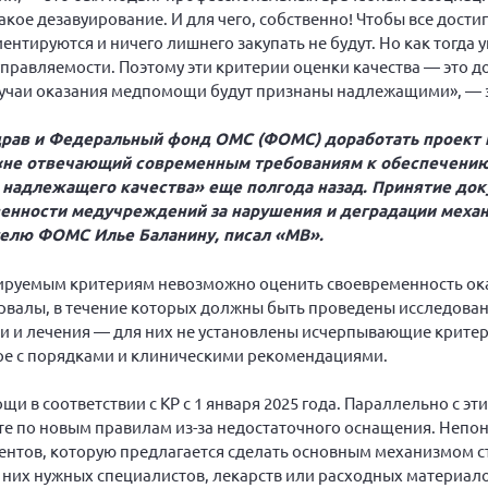
акое дезавуирование. И для чего, собственно! Чтобы все дости
ентируются и ничего лишнего закупать не будут. Но как тогда 
правляемости. Поэтому эти критерии оценки качества — это д
 случаи оказания медпомощи будут признаны надлежащими», — 
драв и Федеральный фонд ОМС (ФОМС) доработать проект 
«не отвечающий современным требованиям к обеспечению
 надлежащего качества» еще полгода назад. Принятие док
енности медучреждений за нарушения и деградации меха
телю ФОМС Илье Баланину, писал «МВ».
ктируемым критериям невозможно оценить своевременность о
рвалы, в течение которых должны быть проведены исследовани
и и лечения — для них не установлены исчерпывающие крите
ре с порядками и клиническими рекомендациями.
 в соответствии с КР с 1 января 2025 года. Параллельно с э
е по новым правилам из-за недостаточного оснащения. Непоня
иентов, которую предлагается сделать основным механизмом 
в них нужных специалистов, лекарств или расходных материало