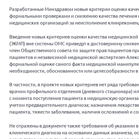
Разработанные Минздравом новые критерии оценки каче
формальными проверками и снижению качества лечения и 
медицинских организаций за неисполнение клинрекоменд
Введение новых критериев оценки качества медицинской
(ЭКМП) вне системы ОМС приведут к достоверному сниже
член Общественного совета по защите прав пациентов пр
пациентов и независимой медицинской экспертизе» Алексе
формальной оценке самого факта медицинской манипуляции
необходимости, обоснованности или целесообразности в к
В частности, в проекте новых критериев нет ряда требов
врачом профильного отделения (дневного стационара) ил
с момента поступления пациента в медицинскую организ
учетом предварительного диагноза; назначения лекарстве
пациента, тяжести заболевания, наличия осложнений и с
Не отражены в документе также требования об указании в
клинического диагноза на основании данных анамнеза, 