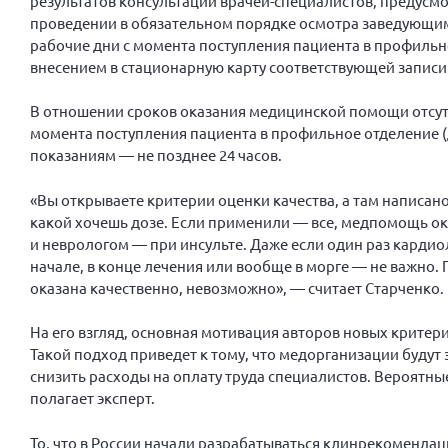
результатов консультаций врачей-специалистов, предус
проведении в обязательном порядке осмотра заведующим
рабочие дни с момента поступления пациента в профильно
внесением в стационарную карту соответствующей записи
В отношении сроков оказания медицинской помощи отсутст
момента поступления пациента в профильное отделение (
показаниям — не позднее 24 часов.
«Вы открываете критерии оценки качества, а там написан
какой хочешь дозе. Если применили — все, медпомощь о
и неврологом — при инсульте. Даже если один раз кардиол
начале, в конце лечения или вообще в морге — не важно.
оказана качественно, невозможно», — считает Старченко.
На его взгляд, основная мотивация авторов новых критер
Такой подход приведет к тому, что медорганизации будут
снизить расходы на оплату труда специалистов. Вероятны
полагает эксперт.
То, что в России начали разрабатываться клинрекоменда