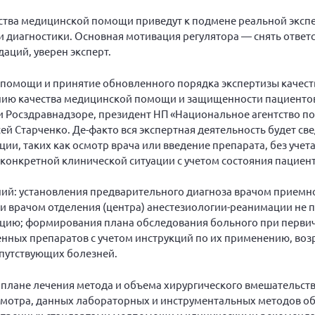
ства медицинской помощи приведут к подмене реальной эксп
диагностики. Основная мотивация регулятора — снять ответс
аций, уверен эксперт.
 помощи и принятие обновленного порядка экспертизы каче
нию качества медицинской помощи и защищенности пациентов
и Росздравнадзоре, президент НП «Национальное агентство по
й Старченко. Де-факто вся экспертная деятельность будет све
, таких как осмотр врача или введение препарата, без учета
онкретной клинической ситуации с учетом состояния пациента
аний: установления предварительного диагноза врачом приемн
и врачом отделения (центра) анестезиологии-реанимации не п
ацию; формирования плана обследования больного при перви
нных препаратов с учетом инструкций по их применению, возр
опутствующих болезней.
 плане лечения метода и объема хирургического вмешательств
осмотра, данных лабораторных и инструментальных методов о