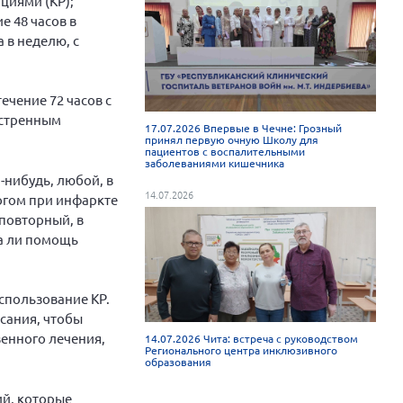
циями (КР);
 48 часов в
 в неделю, с
ечение 72 часов с
кстренным
17.07.2026 Впервые в Чечне: Грозный
принял первую очную Школу для
пациентов с воспалительными
заболеваниями кишечника
-нибудь, любой, в
14.07.2026
огом при инфаркте
 повторный, в
ла ли помощь
спользование КР.
сания, чтобы
венного лечения,
14.07.2026 Чита: встреча с руководством
Регионального центра инклюзивного
образования
ий, которые