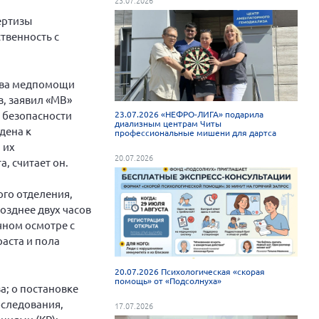
ертизы
твенность с
ства медпомощи
, заявил «МВ»
 безопасности
23.07.2026 «НЕФРО-ЛИГА» подарила
диализным центрам Читы
дена к
профессиональные мишени для дартса
 их
20.07.2026
, считает он.
ого отделения,
озднее двух часов
чном осмотре с
аста и пола
20.07.2026 Психологическая «скорая
помощь» от «Подсолнуха»
а; о постановке
бследования,
17.07.2026