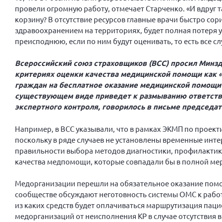
провели огромную работу, отмечает Старченко. «И вдруг т
корзину? В отсутствие ресурсов главные врачи быстро сори
здравоохранением на территориях, будет полная потеря у
преисподнюю, если по ним будут оценивать, то есть все
Всероссийский союз страховщиков (ВСС) просил Минз
критериях оценки качества медицинской помощи как 
граждан на бесплатное оказание медицинской помощи
существующем виде приведет к размыванию ответств
экспертного контроля, говорилось в письме председа
Например, в ВСС указывали, что в рамках ЭКМП по прое
поскольку в ряде случаев не установлены временные инте
правильности выбора методов диагностики, профилактик
качества медпомощи, которые совпадали бы в полной ме
Медорганизации перешли на обязательное оказание помощи
сообществе обсуждают неготовность системы ОМС к работ
из каких средств будет оплачиваться маршрутизация пац
медорганизаций от неисполнения КР в случае отсутствия 