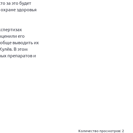
о за это будет
о охране здоровья
кспертизах
оценили его
ообще выводить их
улёв. В этом
ных препаратов и
Количество просмотров:
2