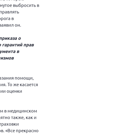
гнутое выбросить в
управлять
орога в
заявил он.
приказа о
 гарантий прав
умента в
низмов
казания помощи,
я. То же касается
рии оценки
тим в медицинском
тно также, как и
страховки
в. «Все прекрасно