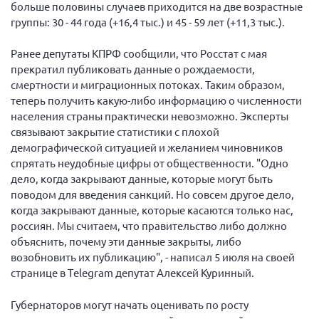
больше половины случаев приходится на две возрастные
Нормативно-правовые документы
группы: 30 - 44 года (+16,4 тыс.) и 45 - 59 лет (+11,3 тыс.).
Методическая литература для НКО
Ранее депутаты КПРФ сообщили, что Росстат с мая
Публичные отчеты
прекратил публиковать данные о рождаемости,
смертности и миграционных потоках. Таким образом,
Исследования, аналитика, мнения
теперь получить какую-либо информацию о численности
Всероссийская онлайн конференция
населения страны практически невозможно. Эксперты
"Рассеянный склероз. XX лет работы
связывают закрытие статистики с плохой
ОООИБРС" (25-29.08.2020)
демографической ситуацией и желанием чиновников
Всероссийская конференция-тренинг
спрятать неудобные цифры от общественности. "Одно
"Рассеянный склероз: новые реалии" (26-
дело, когда закрывают данные, которые могут быть
29.05.2022)
поводом для введения санкций. Но совсем другое дело,
когда закрывают данные, которые касаются только нас,
россиян. Мы считаем, что правительство либо должно
объяснить, почему эти данные закрыты, либо
возобновить их публикацию", - написал 5 июля на своей
Общероссийская РС
странице в Тelegram депутат Алексей Куринный.
Алтайский край
Губернаторов могут начать оценивать по росту
Архангельская область