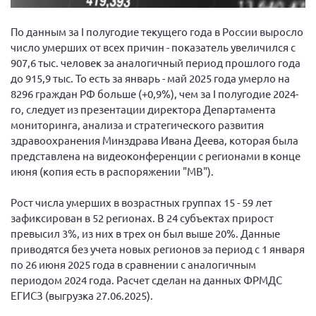
Вице-президент Шишлянников Ф.В.
Информационная служба
По данным за I полугодие текущего года в России выросло
число умерших от всех причин - показатель увеличился с
Отдел международных отношений
907,6 тыс. человек за аналогичный период прошлого года
Вице-президент Черненко Д.Е.
до 915,9 тыс. То есть за январь - май 2025 года умерло на
8296 граждан РФ больше (+0,9%), чем за I полугодие 2024-
Вице-президент Валюх М.В.
го, следует из презентации директора Департамента
Вице-президент Чернова А.В.
мониторинга, анализа и стратегического развития
здравоохранения Минздрава Ивана Деева, которая была
Вице-президент Цикорин И.В.
представлена на видеоконференции с регионами в конце
Вице-президент Груба Л.В.
июня (копия есть в распоряжении "МВ").
Главный бухгалтер Жаворонкова Г.М.
Рост числа умерших в возрастных группах 15 - 59 лет
Конференция ОООИБРС 2026
зафиксирован в 52 регионах. В 24 субъектах прирост
Конференция ОООИБРС 2025
превысил 3%, из них в трех он был выше 20%. Данные
приводятся без учета новых регионов за период с 1 января
Экспертный совет ОООИБРС 2025
по 26 июня 2025 года в сравнении с аналогичным
Конференция ОООИБРС 2024
периодом 2024 года. Расчет сделан на данных ФРМДС
ЕГИСЗ (выгрузка 27.06.2025).
Конференция ОООИБРС 2023