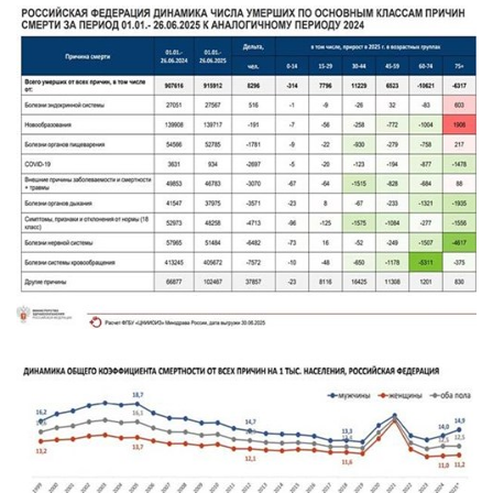
г. Севастополь
Самарская область СОРС
Самарская область ПРИЗМА
Самарская область СГОРС
Свердловская область
Смоленская область
Ставропольский край
Сахалинская область
Томская область
Тульская область
Ульяновская область
Челябинская область
Ярославская область