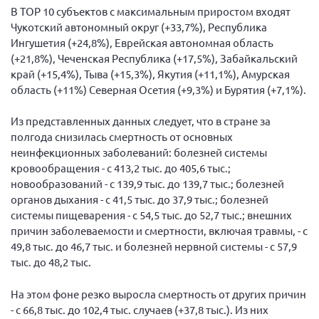
Конференция ОООИБРС 2022
В TOP 10 субъектов с максимальным приростом входят
Чукотский автономный округ (+33,7%), Республика
Конференция ОООИБРС 2021
Ингушетия (+24,8%), Еврейская автономная область
Конференция ВСЭ 2021
(+21,8%), Чеченская Республика (+17,5%), Забайкальский
Конференция ОООИБРС 2020
край (+15,4%), Тыва (+15,3%), Якутия (+11,1%), Амурская
область (+11%) Северная Осетия (+9,3%) и Бурятия (+7,1%).
Документы съездов
Первый съезд
Из представленных данных следует, что в стране за
полгода снизилась смертность от основных
Второй съезд
неинфекционных заболеваний: болезней системы
Третий съезд
кровообращения - с 413,2 тыс. до 405,6 тыс.;
новообразований - с 139,9 тыс. до 139,7 тыс.; болезней
Четвертый съезд
органов дыхания - с 41,5 тыс. до 37,9 тыс.; болезней
Пятый съезд
ОФ «Фонд содействия больным рассеянным
системы пищеварения - с 54,5 тыс. до 52,7 тыс.; внешних
склерозом»
причин заболеваемости и смертности, включая травмы, - с
Шестой съезд
Новости: Казахстан
49,8 тыс. до 46,7 тыс. и болезней нервной системы - с 57,9
тыс. до 48,2 тыс.
На этом фоне резко выросла смертность от других причин
- с 66,8 тыс. до 102,4 тыс. случаев (+37,8 тыс.). Из них
Письма и официальные ответы