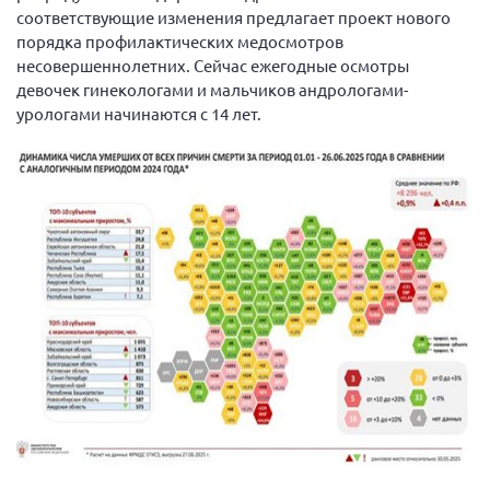
соответствующие изменения предлагает проект нового
Мурманская область
порядка профилактических медосмотров
Нижегородская область
несовершеннолетних. Сейчас ежегодные осмотры
девочек гинекологами и мальчиков андрологами-
Новгородская область
урологами начинаются с 14 лет.
Новосибирская область
Омская область
Оренбургская область
Пензенская область
Республика Башкортостан
Республика Бурятия
Республика Карелия
Республика Калмыкия
Республика Хакасия
Ростовская область
г. Санкт-Петербург