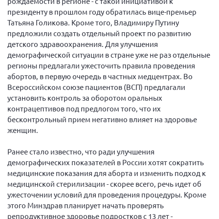
рождаемости в регионе - с такой инициативой к
Брянская область
президенту в прошлом году обратилась вице-премьер
Татьяна Голикова. Кроме того, Владимиру Путину
Владимирская область
предложили создать отдельный проект по развитию
Волгоградская область
детского здравоохранения. Для улучшения
демографической ситуации в стране уже не раз отдельные
Воронежская область
регионы предлагали ужесточить правила проведения
Ивановская область
абортов, в первую очередь в частных медцентрах. Во
Всероссийском союзе пациентов (ВСП) предлагали
Калининградская область
установить контроль за оборотом оральных
Кемеровская область
контрацептивов под предлогом того, что их
Кировская область
бесконтрольный прием негативно влияет на здоровье
женщин.
Краснодарский край
Красноярский край
Ранее стало известно, что ради улучшения
демографических показателей в России хотят сократить
Липецкая область
медицинские показания для аборта и изменить подход к
Ленинградская область
медицинской стерилизации - скорее всего, речь идет об
ужесточении условий для проведения процедуры. Кроме
г. Москва
этого Минздрав планирует начать проверять
Московская область
репродуктивное здоровье подростков с 13 лет -