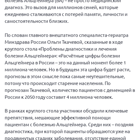
Болезнь Альцгеймера (БА) – не просто медицинский
диагноз. Это вызов для миллионов семей, которые
Нормативно-правовые документы
ежедневно сталкиваются с потерей памяти, личности и
Методическая литература для НКО
самостоятельности близких.
Публичные отчеты
По словам главного внештатного специалиста-гериатра
Исследования, аналитика, мнения
Минздрава России Ольги Ткачевой, сказанные в ходе
круглого стола «Проблемы диагностики и лечения
Всероссийская онлайн конференция
"Рассеянный склероз. XX лет работы
болезни Альцгеймера»: «Расчётные цифры болезни
ОООИБРС" (25-29.08.2020)
Альцгеймера в России – это на данный момент более 1
миллиона человек. Но в будущем эта цифра будет расти,
Всероссийская конференция-тренинг
"Рассеянный склероз: новые реалии" (26-
прогнозы в этом смысле пока самые неутешительные,
29.05.2022)
потому что происходит старение населения. По
прогнозам Ткачевой, количество пациентов с деменцией в
России к 2050 году составит 4 миллиона человек.
В рамках круглого стола участники обсудили ключевые
Общероссийская РС
препятствия, мешающие эффективной помощи
пациентам с болезнью Альцгеймера. Среди них – поздняя
Алтайский край
диагностика, при которой пациенты обращаются уже на
Архангельская область
продвинутых стадиях заболевания, отсутствие единой