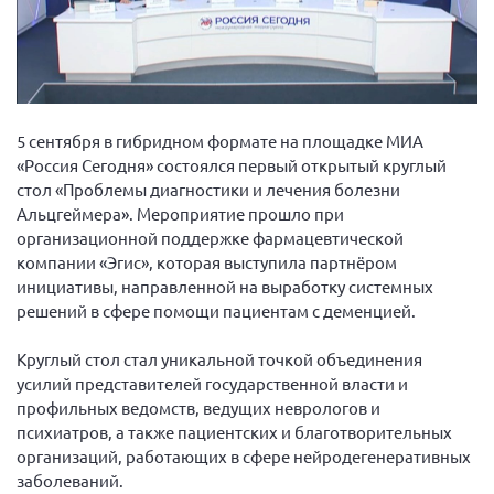
Вице-президент Шишлянников Ф.В.
Информационная служба
Отдел международных отношений
Вице-президент Черненко Д.Е.
5 сентября в гибридном формате на площадке МИА
Вице-президент Валюх М.В.
«Россия Сегодня» состоялся первый открытый круглый
стол «Проблемы диагностики и лечения болезни
Вице-президент Чернова А.В.
Альцгеймера». Мероприятие прошло при
Вице-президент Цикорин И.В.
организационной поддержке фармацевтической
Вице-президент Груба Л.В.
компании «Эгис», которая выступила партнёром
инициативы, направленной на выработку системных
Главный бухгалтер Жаворонкова Г.М.
решений в сфере помощи пациентам с деменцией.
Конференция ОООИБРС 2026
Круглый стол стал уникальной точкой объединения
Конференция ОООИБРС 2025
усилий представителей государственной власти и
Экспертный совет ОООИБРС 2025
профильных ведомств, ведущих неврологов и
Конференция ОООИБРС 2024
психиатров, а также пациентских и благотворительных
организаций, работающих в сфере нейродегенеративных
Конференция ОООИБРС 2023
заболеваний.