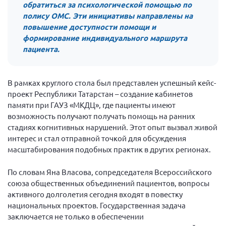
обратиться за психологической помощью по
Мурманская область
полису ОМС. Эти инициативы направлены на
Нижегородская область
повышение доступности помощи и
формирование индивидуального маршрута
Новгородская область
пациента.
Новосибирская область
Омская область
В рамках круглого стола был представлен успешный кейс-
Оренбургская область
проект Республики Татарстан – создание кабинетов
памяти при ГАУЗ «МКДЦ», где пациенты имеют
Пензенская область
возможность получают получать помощь на ранних
Республика Башкортостан
стадиях когнитивных нарушений. Этот опыт вызвал живой
интерес и стал отправной точкой для обсуждения
Республика Бурятия
масштабирования подобных практик в других регионах.
Республика Карелия
Республика Калмыкия
По словам Яна Власова, сопредседателя Всероссийского
союза общественных объединений пациентов, вопросы
Республика Хакасия
активного долголетия сегодня входят в повестку
Ростовская область
национальных проектов. Государственная задача
заключается не только в обеспечении
г. Санкт-Петербург