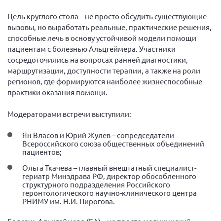
Конференция ОООИБРС 2022
Цель круглого стола – не просто обсудить существующие
Конференция ОООИБРС 2021
вызовы, но выработать реальные, практические решения,
Конференция ВСЭ 2021
способные лечь в основу устойчивой модели помощи
пациентам с болезнью Альцгеймера. Участники
Конференция ОООИБРС 2020
сосредоточились на вопросах ранней диагностики,
Документы съездов
маршрутизации, доступности терапии, а также на роли
регионов, где формируются наиболее жизнеспособные
Первый съезд
практики оказания помощи.
Второй съезд
Модераторами встречи выступили:
Третий съезд
Четвертый съезд
Ян Власов и Юрий Жулев – сопредседатели
Всероссийского союза общественных объединений
Пятый съезд
ОФ «Фонд содействия больным рассеянным
пациентов;
склерозом»
Шестой съезд
Ольга Ткачева – главный внештатный специалист-
Новости: Казахстан
гериатр Минздрава РФ, директор обособленного
структурного подразделения Российского
геронтологического научно-клинического центра
РНИМУ им. Н.И. Пирогова.
Письма и официальные ответы