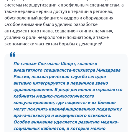
системы маршрутизации к профильным специалистам, а
Брянская область
также неравномерный доступ к терапии в регионах,
Владимирская область
обусловленный дефицитом кадров и оборудования.
Особое внимание было уделено разработке
Волгоградская область
антидементного плана, созданию «клиник памяти»,
Воронежская область
усилению роли неврологов и психиатров, а также
Ивановская область
экономическим аспектам борьбы с деменцией.
Калининградская область
Кемеровская область
По словам Светланы Шпорт, главного
внештатного специалиста-психиатра Минздрава
Кировская область
России, психиатрическая служба сегодня
Краснодарский край
активно интегрируется в первичное звено
здравоохранения. В ряде регионов открываются
Красноярский край
кабинеты медико-психологического
Липецкая область
консультирования, где пациенты и их близкие
могут получить квалифицированную поддержку
Ленинградская область
врача-психиатра и медицинского психолога.
г. Москва
Особое внимание уделяется развитию медико-
Московская область
социальных кабинетов, в которые можно