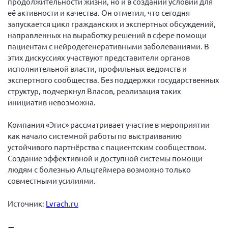
продолжительности жизни, но и в создании условий для
г. Севастополь
её активности и качества. Он отметил, что сегодня
запускается цикл гражданских и экспертных обсуждений,
Самарская область СОРС
направленных на выработку решений в сфере помощи
Самарская область ПРИЗМА
пациентам с нейродегенеративными заболеваниями. В
этих дискуссиях участвуют представители органов
Самарская область СГОРС
исполнительной власти, профильных ведомств и
Свердловская область
экспертного сообщества. Без поддержки государственных
структур, подчеркнул Власов, реализация таких
Смоленская область
инициатив невозможна.
Ставропольский край
Сахалинская область
Компания «Эгис» рассматривает участие в мероприятии
как начало системной работы по выстраиванию
Томская область
устойчивого партнёрства с пациентским сообществом.
Тульская область
Создание эффективной и доступной системы помощи
людям с болезнью Альцгеймера возможно только
Ульяновская область
совместными усилиями.
Челябинская область
Источник:
Lvrach.ru
Ярославская область