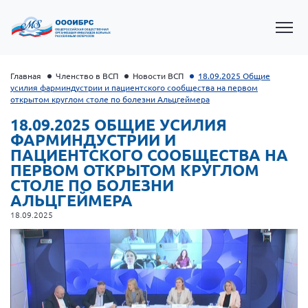
Главная
Членство в ВСП
Новости ВСП
18.09.2025 Общие
усилия фарминдустрии и пациентского сообщества на первом
открытом круглом столе по болезни Альцгеймера
18.09.2025 ОБЩИЕ УСИЛИЯ
ФАРМИНДУСТРИИ И
ПАЦИЕНТСКОГО СООБЩЕСТВА НА
ПЕРВОМ ОТКРЫТОМ КРУГЛОМ
СТОЛЕ ПО БОЛЕЗНИ
АЛЬЦГЕЙМЕРА
18.09.2025
Президент Власов Я.В.
Первый вице-президент Кичигина Н. Ф.
Генеральный директор Матвиевская О.В.
Вице-президент Зрячева Н.В.