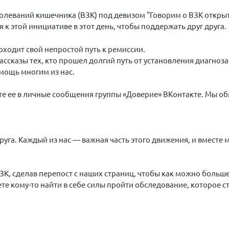
леваний кишечника (ВЗК) под девизом "Говорим о ВЗК открыт
к этой инициативе в этот день, чтобы поддержать друг друга.
роходит свой непростой путь к ремиссии.
ссказы тех, кто прошел долгий путь от установления диагноз
мощь многим из нас.
те ее в личные сообщения группы «Доверие» ВКонтакте. Мы об
руга. Каждый из нас — важная часть этого движения, и вместе
, сделав перепост с наших страниц, чтобы как можно больше
е кому-то найти в себе силы пройти обследование, которое с