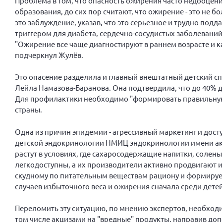
Проблема в том, что опасность ожирения часто недооцени
образования, до сих пор считают, что ожирение - это не 
это заблуждение, указав, что это серьезное и трудно по
триггером для диабета, сердечно-сосудистых заболевани
"Ожирение все чаще диагностируют в раннем возрасте и 
подчеркнул Жулёв.
Это опасение разделила и главный внештатный детский 
Лейла Намазова-Баранова. Она подтвердила, что до 40% 
Для профилактики необходимо "формировать правильную к
страны.
Одна из причин эпидемии - агрессивный маркетинг и дост
детской эндокринологии НМИЦ эндокринологии имени ак
растут в условиях, где сахаросодержащие напитки, солен
легкодоступны, а их производители активно продвигают 
скудному по питательным веществам рациону и формирует
случаев избыточного веса и ожирения сначала среди детей
Переломить эту ситуацию, по мнению экспертов, необход
том числе акцизами на "вредные" продукты, направив д