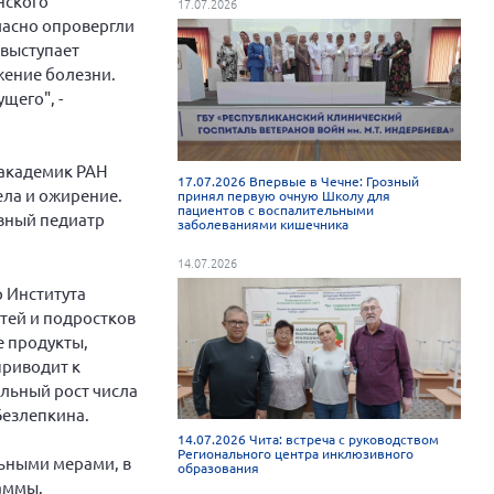
нского
17.07.2026
гласно опровергли
 выступает
жение болезни.
щего", -
 академик РАН
17.07.2026 Впервые в Чечне: Грозный
ела и ожирение.
принял первую очную Школу для
пациентов с воспалительными
авный педиатр
заболеваниями кишечника
14.07.2026
р Института
тей и подростков
е продукты,
приводит к
льный рост числа
Безлепкина.
14.07.2026 Чита: встреча с руководством
Регионального центра инклюзивного
льными мерами, в
образования
аммы.