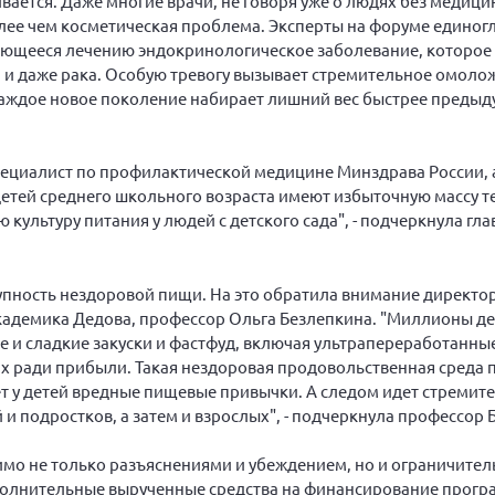
вается. Даже многие врачи, не говоря уже о людях без медици
более чем косметическая проблема. Эксперты на форуме едино
ддающееся лечению эндокринологическое заболевание, которое
й и даже рака. Особую тревогу вызывает стремительное омоло
каждое новое поколение набирает лишний вес быстрее предыду
специалист по профилактической медицине Минздрава России,
детей среднего школьного возраста имеют избыточную массу т
ультуру питания у людей с детского сада", - подчеркнула гл
упность нездоровой пищи. На это обратила внимание директо
адемика Дедова, профессор Ольга Безлепкина. "Миллионы де
ые и сладкие закуски и фастфуд, включая ультрапереработанны
их ради прибыли. Такая нездоровая продовольственная среда 
 у детей вредные пищевые привычки. А следом идет стремите
 и подростков, а затем и взрослых", - подчеркнула профессор 
имо не только разъяснениями и убеждением, но и ограничите
ополнительные вырученные средства на финансирование прогр