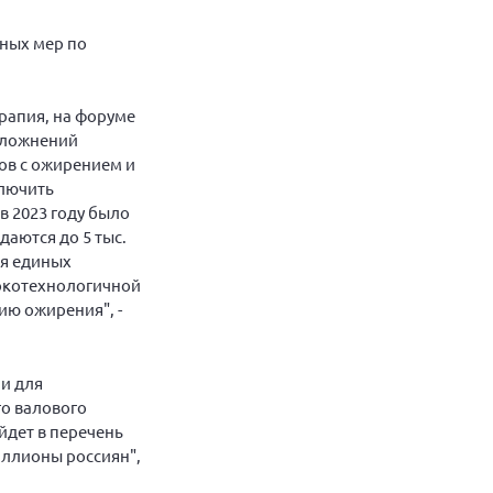
нных мер по
рапия, на форуме
осложнений
ов с ожирением и
ключить
в 2023 году было
даются до 5 тыс.
ия единых
сокотехнологичной
ию ожирения", -
и для
го валового
йдет в перечень
иллионы россиян",