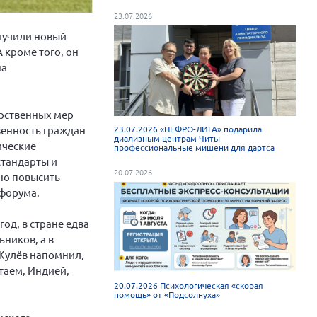
23.07.2026
олучили новый
 кроме того, он
на
арственных мер
венность граждан
23.07.2026 «НЕФРО-ЛИГА» подарила
диализным центрам Читы
ические
профессиональные мишени для дартса
стандарты и
20.07.2026
но повысить
 форума.
д, в стране едва
ьников, а в
 Жулёв напомнил,
итаем, Индией,
20.07.2026 Психологическая «скорая
помощь» от «Подсолнуха»