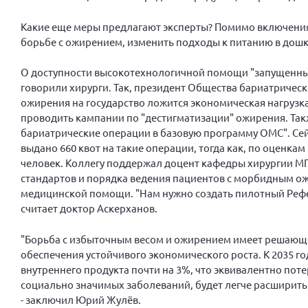
Какие еще меры предлагают эксперты? Помимо включения 
борьбе с ожирением, изменить подходы к питанию в дош
О доступности высокотехнологичной помощи "запущенным
говорили хирурги. Так, президент Общества бариатричес
ожирения на государство ложится экономическая нагрузка
проводить кампании по "дестигматизации" ожирения. Та
бариатрические операции в базовую программу ОМС". Сейч
выдано 660 квот на такие операции, тогда как, по оценка
человек. Коллегу поддержал доцент кафедры хирургии М
стандартов и порядка ведения пациентов с морбидным ож
медицинской помощи. "Нам нужно создать пилотный Рефер
считает доктор Аскерханов.
"Борьба с избыточным весом и ожирением имеет решающее
обеспечения устойчивого экономического роста. К 2035 
внутреннего продукта почти на 3%, что эквивалентно пот
социально значимых заболеваний, будет легче расширит
- заключил Юрий Жулёв.