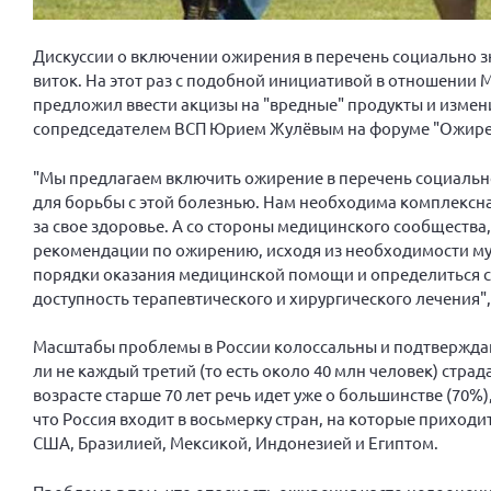
Дискуссии о включении ожирения в перечень социально з
виток. На этот раз с подобной инициативой в отношении 
предложил ввести акцизы на "вредные" продукты и изме
сопредседателем ВСП Юрием Жулёвым на форуме "Ожирен
"Мы предлагаем включить ожирение в перечень социальн
для борьбы с этой болезнью. Нам необходима комплексна
за свое здоровье. А со стороны медицинского сообщества
рекомендации по ожирению, исходя из необходимости му
порядки оказания медицинской помощи и определиться с 
доступность терапевтического и хирургического лечения",
Масштабы проблемы в России колоссальны и подтверждаю
ли не каждый третий (то есть около 40 млн человек) стра
возрасте старше 70 лет речь идет уже о большинстве (70
что Россия входит в восьмерку стран, на которые приходи
США, Бразилией, Мексикой, Индонезией и Египтом.