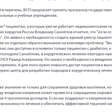
в перечень, ВСП предлагает принять программу государстве
кольных и учебных учреждениях.
" пациентам, у которых уже не работает медикаментозная те
ких хирургов России Владимир Самойлов отметил, что "из-за 
". Он заявил о необходимости создать единый реестр пациент
кже он отдельно обратил внимание на ключевую проблему: "В
ас они доступны в основном только пациентам с диабетом, и 
м господина Самойлова, в хирургическом лечении ежегодно нуж
ГМСУ Рашид Аскерханов. Он сказал о необходимости внедрен
ирением. А для этого нужно повысить доступ пациентов к вы
енс-центр для разработки подходов к хирургическому лечен
 значение не только для сохранения здоровья населения, но 
году эпидемия ожирения может привести к сокращению мирово
ере 4 триллионов долларов. Если нас поддержат и ожирение во
ь возможности лечения и обеспечить эффективной терапией м