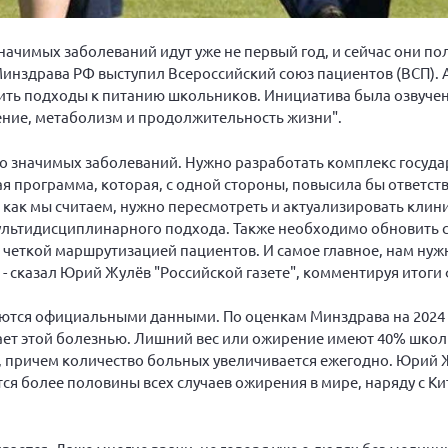
начимых заболеваний идут уже не первый год, и сейчас они п
Минздрава РФ выступил Всероссийский союз пациентов (ВСП). А
нить подходы к питанию школьников. Инициатива была озвуче
ие, метаболизм и продолжительность жизни".
о значимых заболеваний. Нужно разработать комплекс госуд
я программа, которая, с одной стороны, повысила бы ответст
, как мы считаем, нужно пересмотреть и актуализировать клин
льтидисциплинарного подхода. Также необходимо обновить 
четкой маршрутизацией пациентов. И самое главное, нам нуж
 - сказал Юрий Жулёв "Российской газете", комментируя итоги
тся официальными данными. По оценкам Минздрава на 2024 го
дает этой болезнью. Лишний вес или ожирение имеют 40% школ
%), причем количество больных увеличивается ежегодно. Юрий
тся более половины всех случаев ожирения в мире, наряду с К