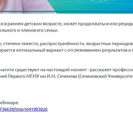
ся в раннем детском возрасте, может продолжаться или рецид
льного и членов его семьи.
, степени тяжести, распространённости, возрастных периодов
ирается оптимальный вариант с отслеживанием результатов 
атите существуют на настоящий момент - расскажет профессо
ей Первого МГМУ им И.М. Сеченова (Сеченовский Университе
вебинаре.
u736639/tmp1641983026