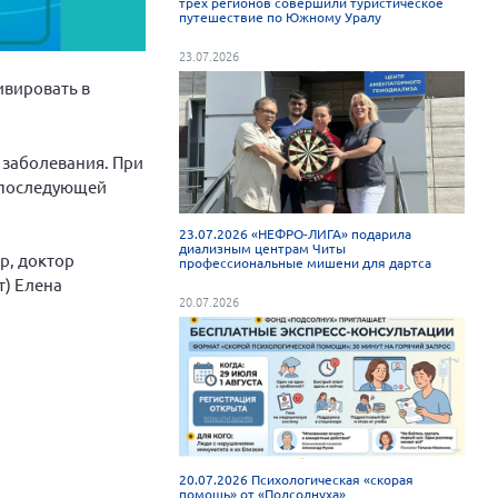
трёх регионов совершили туристическое
путешествие по Южному Уралу
23.07.2026
ивировать в
 заболевания. При
и последующей
23.07.2026 «НЕФРО-ЛИГА» подарила
диализным центрам Читы
р, доктор
профессиональные мишени для дартса
т) Елена
20.07.2026
20.07.2026 Психологическая «скорая
помощь» от «Подсолнуха»