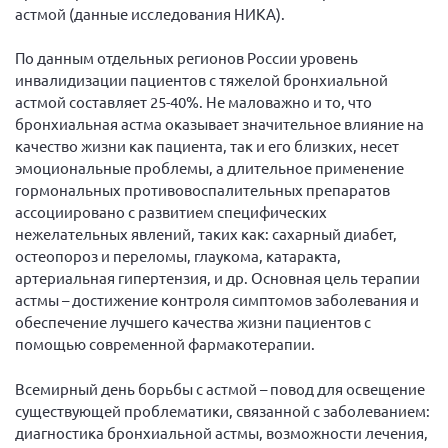
Конференция ОООИБРС 2022
астмой (данные исследования НИКА).
Конференция ОООИБРС 2021
По данным отдельных регионов России уровень
Конференция ВСЭ 2021
инвалидизации пациентов с тяжелой бронхиальной
астмой составляет 25-40%. Не маловажно и то, что
Конференция ОООИБРС 2020
бронхиальная астма оказывает значительное влияние на
Документы съездов
качество жизни как пациента, так и его близких, несет
Первый съезд
эмоциональные проблемы, а длительное применение
гормональных противовоспалительных препаратов
Второй съезд
ассоциировано с развитием специфических
Третий съезд
нежелательных явлений, таких как: сахарный диабет,
остеопороз и переломы, глаукома, катаракта,
Четвертый съезд
артериальная гипертензия, и др. Основная цель терапии
Пятый съезд
ОФ «Фонд содействия больным рассеянным
астмы – достижение контроля симптомов заболевания и
склерозом»
обеспечение лучшего качества жизни пациентов с
Шестой съезд
Новости: Казахстан
помощью современной фармакотерапии.
Всемирный день борьбы с астмой – повод для освещение
существующей проблематики, связанной с заболеванием:
диагностика бронхиальной астмы, возможности лечения,
Письма и официальные ответы