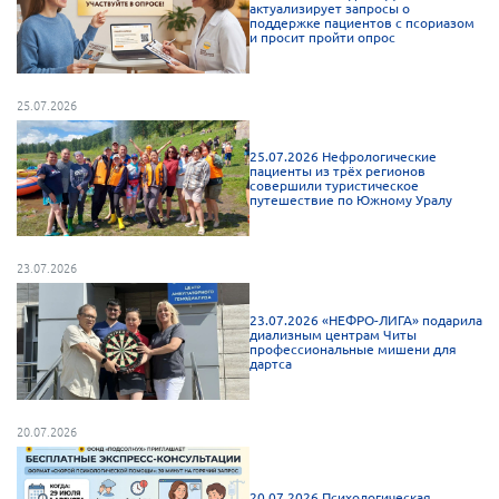
актуализирует запросы о
Мурманская область
поддержке пациентов с псориазом
и просит пройти опрос
Нижегородская область
Новгородская область
25.07.2026
Новосибирская область
25.07.2026 Нефрологические
Омская область
пациенты из трёх регионов
совершили туристическое
Оренбургская область
путешествие по Южному Уралу
Пензенская область
23.07.2026
Республика Башкортостан
Республика Бурятия
23.07.2026 «НЕФРО-ЛИГА» подарила
диализным центрам Читы
Республика Карелия
профессиональные мишени для
дартса
Республика Калмыкия
Республика Хакасия
20.07.2026
Ростовская область
г. Санкт-Петербург
20.07.2026 Психологическая