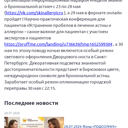
Брянская область
о бронхиальной астме» с 23 по 28 мая
(
https://vk.com/skinallergicru
), а 29 мая в формате онлайн
Владимирская область
пройдет I Научно-практическая конференция для
Волгоградская область
пациентов «Устранение пробелов в лечении астмы и
аллергии – самое важное для пациента» с участием
Воронежская область
экспертов и пациентов
Ивановская область
https://pruffme.com/landing/u736639/tmp1652599304
, а 30
мая по этому поводу ночью включится особый режим
Калининградская область
светового оформления Дворцового моста в Санкт-
Кемеровская область
Петербурге. Декоративная подсветка знаменитой
достопримечательности предстанет в бирюзовом цвете,
Кировская область
международном символе дня бронхиальной астмы.
Краснодарский край
Заработает особый режим иллюминации городской
Красноярский край
переправы 30 мая с 22:15.
Липецкая область
Последние новости
Ленинградская область
28.07.2026
г. Москва
Московская область
28.07.2026 Фонд «ПОДСОЛНУХ»