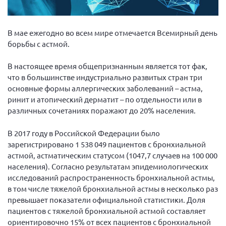
Вице-президент Шишлянников Ф.В.
Информационная служба
В мае ежегодно во всем мире отмечается Всемирный день
Отдел международных отношений
борьбы с астмой.
Вице-президент Черненко Д.Е.
В настоящее время общепризнанным является тот фак,
Вице-президент Валюх М.В.
что в большинстве индустриально развитых стран три
Вице-президент Чернова А.В.
основные формы аллергических заболеваний – астма,
ринит и атопический дерматит – по отдельности или в
Вице-президент Цикорин И.В.
различных сочетаниях поражают до 20% населения.
Вице-президент Груба Л.В.
В 2017 году в Российской Федерации было
Главный бухгалтер Жаворонкова Г.М.
зарегистрировано 1 538 049 пациентов с бронхиальной
Конференция ОООИБРС 2026
астмой, астматическим статусом (1047,7 случаев на 100 000
Конференция ОООИБРС 2025
населения). Согласно результатам эпидемиологических
исследований распространенность бронхиальной астмы,
Экспертный совет ОООИБРС 2025
в том числе тяжелой бронхиальной астмы в несколько раз
Конференция ОООИБРС 2024
превышает показатели официальной статистики. Доля
пациентов c тяжелой бронхиальной астмой составляет
Конференция ОООИБРС 2023
ориентировочно 15% от всех пациентов с бронхиальной