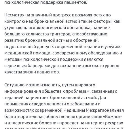
психологическая поддержка пациентов.
Нормативно-правовые документы
Несмотря на значимый прогресс в возможностях по
Методическая литература для НКО
контролю над бронхиальной астмой такие факторы, как
Публичные отчеты
ухудшающаяся экологическая обстановка, наличие
большого количества триггеров, способствующих
Исследования, аналитика, мнения
развитию бронхиальной астмы и обострений,
Всероссийская онлайн конференция
недостаточный доступ к современной терапии и услугам
"Рассеянный склероз. XX лет работы
медицинской помощи, своевременному обследованию и
ОООИБРС" (25-29.08.2020)
методам психологической поддержки являются
Всероссийская конференция-тренинг
серьезным барьерами для сохранения высокого уровня
"Рассеянный склероз: новые реалии" (26-
качества жизни пациентов.
29.05.2022)
Ситуацию можно изменить, путем широкого
информирования общества к проблемам, связанным с
терапией пациентов с бронхиальной астмой. Для
повышения осведомленности о заболевании и
Общероссийская РС
возможностях современной медицины Межрегиональная
Алтайский край
благотворительная общественная организация «Кожные
и аллергические болезни» проведет на интернет ресурсах
Архангельская область
организации Информационный марафон «Неделя знаний