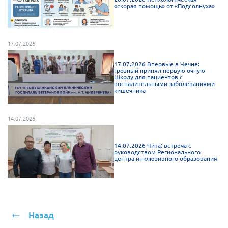
«скорая помощь» от «Подсолнуха»
г. Севастополь
Самарская область СОРС
Самарская область ПРИЗМА
17.07.2026
Самарская область СГОРС
17.07.2026 Впервые в Чечне:
Грозный принял первую очную
Свердловская область
Школу для пациентов с
воспалительными заболеваниями
Смоленская область
кишечника
Ставропольский край
14.07.2026
Сахалинская область
Томская область
14.07.2026 Чита: встреча с
руководством Регионального
Тульская область
центра инклюзивного образования
Ульяновская область
Челябинская область
Ярославская область
Назад