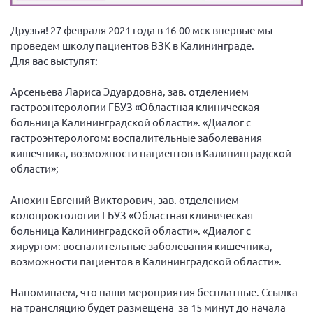
Вице-президент Шишлянников Ф.В.
Друзья! 27 февраля 2021 года в 16-00 мск впервые мы
Информационная служба
проведем школу пациентов ВЗК в Калининграде.
Отдел международных отношений
Для вас выступят:
Вице-президент Черненко Д.Е.
Арсеньева Лариса Эдуардовна, зав. отделением
Вице-президент Валюх М.В.
гастроэнтерологии ГБУЗ «Областная клиническая
Вице-президент Чернова А.В.
больница Калининградской области». «Диалог с
гастроэнтерологом: воспалительные заболевания
Вице-президент Цикорин И.В.
кишечника, возможности пациентов в Калининградской
Вице-президент Груба Л.В.
области»;
Главный бухгалтер Жаворонкова Г.М.
Анохин Евгений Викторович, зав. отделением
Конференция ОООИБРС 2026
колопроктологии ГБУЗ «Областная клиническая
Конференция ОООИБРС 2025
больница Калининградской области». «Диалог с
хирургом: воспалительные заболевания кишечника,
Экспертный совет ОООИБРС 2025
возможности пациентов в Калининградской области».
Конференция ОООИБРС 2024
Напоминаем, что наши мероприятия бесплатные. Ссылка
Конференция ОООИБРС 2023
на трансляцию будет размещена за 15 минут до начала