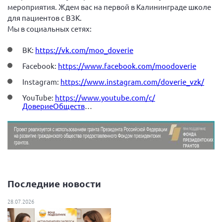
Конференция ОООИБРС 2022
мероприятия. Ждем вас на первой в Калининграде школе
для пациентов с ВЗК.
Конференция ОООИБРС 2021
Мы в социальных сетях:
Конференция ВСЭ 2021
ВК:
https://vk.com/moo_doverie
Конференция ОООИБРС 2020
Facebook:
https://www.facebook.com/moodoverie
Документы съездов
Instagram:
https://www.instagram.com/doverie_vzk/
Первый съезд
YouTube:
https://www.youtube.com/c/
Второй съезд
ДовериеОбществ
…
Третий съезд
Четвертый съезд
Пятый съезд
ОФ «Фонд содействия больным рассеянным
склерозом»
Шестой съезд
Новости: Казахстан
Последние новости
28.07.2026
Письма и официальные ответы