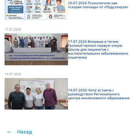
20.07.2026 Психологическая
Брянская область
«скорая помощь» от «Подсолнуха»
Владимирская область
Волгоградская область
17.07.2026
Воронежская область
17.07.2026 Впервые в Чечне:
Ивановская область
Грозный принял первую очную
Школу для пациентов с
воспалительными заболеваниями
Калининградская область
кишечника
Кемеровская область
Кировская область
14.07.2026
Краснодарский край
14.07.2026 Чита: встреча с
Красноярский край
руководством Регионального
центра инклюзивного образования
Липецкая область
Ленинградская область
г. Москва
Назад
Московская область