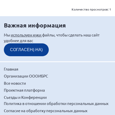
Мурманская область
Количество просмотров:
1
Нижегородская область
Новгородская область
Важная информация
Новосибирская область
Мы
используем куки
файлы, чтобы сделать наш сайт
Омская область
удобнее для вас
Оренбургская область
СОГЛАСЕН(-НА)
Пензенская область
Республика Башкортостан
Главная
Республика Бурятия
Организации ОООИБРС
Республика Карелия
Все новости
Республика Калмыкия
Проектная платформа
Республика Хакасия
Съезды и Конференции
Ростовская область
Политика в отношении обработки персональных данных
Согласие на обработку персональных данных
г. Санкт-Петербург