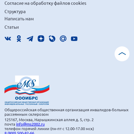
Согласие на обработку файлов cookies
г. Севастополь
Структура
Самарская область СОРС
Написать нам
Самарская область ПРИЗМА
Статьи
Самарская область СГОРС
Свердловская область
Смоленская область
Ставропольский край
Сахалинская область
Томская область
Тульская область
Ульяновская область
Общероссийская общественная организация инвалидов-больных
Челябинская область
рассеянным склерозом
125167, Москва, Нарышкинская аллея д. 5, стр. 2
Ярославская область
почта
info@ms2002.ru
телефон горячей линии (пн-пт с 12.00-17.00 мск)
8 (800) 500-82-66