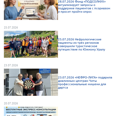
28.07.2026 Фонд «ПОДСОЛНУХ»
актуализирует запросы о
Нормативно-правовые документы
поддержке пациентов с псориазом
и просит пройти опрос
Методическая литература для НКО
Публичные отчеты
25.07.2026
Исследования, аналитика, мнения
25.07.2026 Нефрологические
Всероссийская онлайн конференция
пациенты из трёх регионов
"Рассеянный склероз. XX лет работы
совершили туристическое
ОООИБРС" (25-29.08.2020)
путешествие по Южному Уралу
Всероссийская конференция-тренинг
"Рассеянный склероз: новые реалии" (26-
23.07.2026
29.05.2022)
23.07.2026 «НЕФРО-ЛИГА» подарила
диализным центрам Читы
профессиональные мишени для
дартса
Общероссийская РС
20.07.2026
Алтайский край
Архангельская область