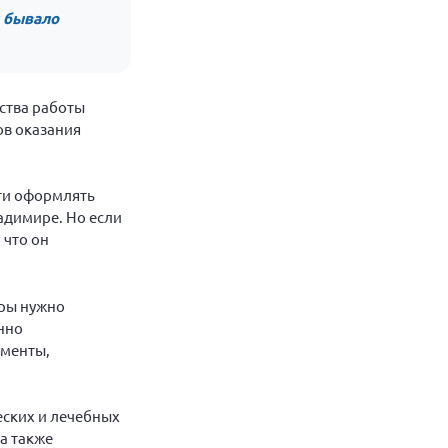
к бывало
ства работы
ов оказания
сти оформлять
адимире. Но если
 что он
иры нужно
енно
ументы,
еских и лечебных
а также