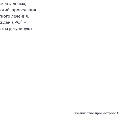
ументальных,
огий, проведения
ного лечения,
дан в РФ", -
енты регулируют
Количество просмотров:
1