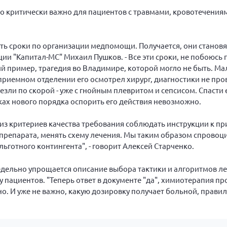
то критически важно для пациентов с травмами, кровотечениям
ть сроки по организации медпомощи. Получается, они становят
ии "Капитал-МС" Михаил Пушков. - Все эти сроки, не побоюсь 
ий пример, трагедия во Владимире, которой могло не быть. Ма
приемном отделении его осмотрел хирург, диагностики не про
зли по скорой - уже с гнойным плевритом и сепсисом. Спасти е
ках нового порядка оспорить его действия невозможно.
е из критериев качества требования соблюдать инструкции к 
 препарата, менять схему лечения. Мы таким образом спровоц
ьготного контингента", - говорит Алексей Старченко.
едельно упрощается описание выбора тактики и алгоритмов л
зу пациентов. "Теперь ответ в документе "да", химиотерапия пр
о. И уже не важно, какую дозировку получает больной, правил