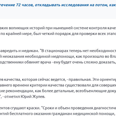
течение 72 часов, откладывать исследования на потом, ка
 таких вопиющих историй при нынешней системе контроля каче
 по крайней мере, был четкий порядок для проверки всех этап
 навредить и медикам. "В стационарах теперь нет необходимо
ной неоказания необходимой медпомощи, как произошло во Вл
одственники обвинят врача - ему будет очень сложно доказать,
в качества, которая сейчас ведется, - правильная. Эти ориент
едавнего времени критерии качества существовали для соверш
ские рекомендации, как более детальные, всеобъемлющие док
, - отметил Юрий Жулев.
ентов сгущают краски. "Сроки и объем проведения диагностич
антий бесплатного оказания гражданам медицинской помощи, 