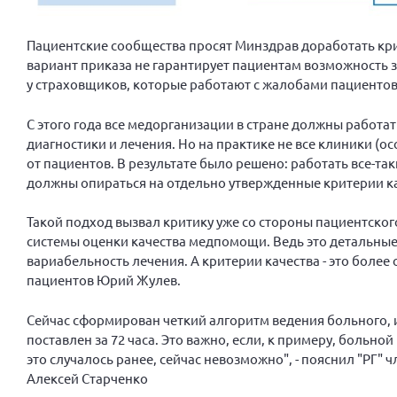
Пациентские сообщества просят Минздрав доработать кр
вариант приказа не гарантирует пациентам возможность за
у страховщиков, которые работают с жалобами пациенто
С этого года все медорганизации в стране должны работ
диагностики и лечения. Но на практике не все клиники (о
от пациентов. В результате было решено: работать все-та
должны опираться на отдельно утвержденные критерии ка
Такой подход вызвал критику уже со стороны пациентско
системы оценки качества медпомощи. Ведь это детальны
вариабельность лечения. А критерии качества - это более
пациентов Юрий Жулев.
Сейчас сформирован четкий алгоритм ведения больного, и
поставлен за 72 часа. Это важно, если, к примеру, больно
это случалось ранее, сейчас невозможно", - пояснил "РГ"
Алексей Старченко