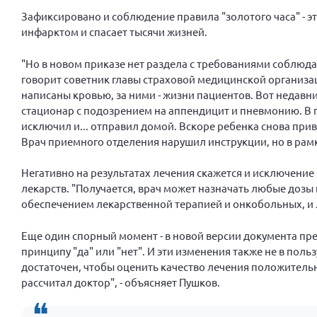
Зафиксировано и соблюдение правила "золотого часа" - э
инфарктом и спасает тысячи жизней.
"Но в новом приказе нет раздела с требованиями соблюда
говорит советник главы страховой медицинской организац
написаны кровью, за ними - жизни пациентов. Вот недавн
стационар с подозрением на аппендицит и пневмонию. В 
исключил и... отправил домой. Вскоре ребенка снова приве
Врач приемного отделения нарушил инструкции, но в рам
Негативно на результатах лечения скажется и исключени
лекарств. "Получается, врач может назначать любые дозы
обеспечением лекарственной терапией и онкобольных, и л
Еще один спорный момент - в новой версии документа пр
принципу "да" или "нет". И эти изменения также не в поль
достаточен, чтобы оценить качество лечения положительн
рассчитал доктор", - объясняет Пушков.