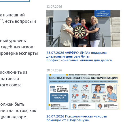
23.07.2026
ак нынешний
", есть вопросы и
иный уровень
ь судебных исков
 проверке эксперты
23.07.2026 «НЕФРО-ЛИГА» подарила
диализным центрам Читы
профессиональные мишени для дартса
20.07.2026
 исключить из
рнативы и
кого союза
 должен быть
ния на потом, как
здравнадзоре
20.07.2026 Психологическая «скорая
помощь» от «Подсолнуха»