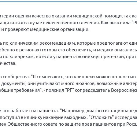
итерии оценки качества оказания медицинской помощи, так к
щититься в случае некачественного лечения. Как выяснила "РГ
в и проверяют медицинские организации.
ать по клиническим рекомендациям, которые предполагают ед
собенно в регионах) готовы его обеспечить, и медики опасалис
ки по клинрекам, но если у пациента возникнут претензии, при
чества.
го сообщества. "Я сомневаюсь, что клинреки можно полностью
е документы, они учитывают много нюансов, возможные альте
 общие требования", - пояснил "РГ" сопредседатель Всероссийс
 это работает на пациента. "Например, диагноз в стационаре
й поступил в клинику накануне выходных. "Отложить" исследова
 член Общественного совета по защите прав пациентов при Рос