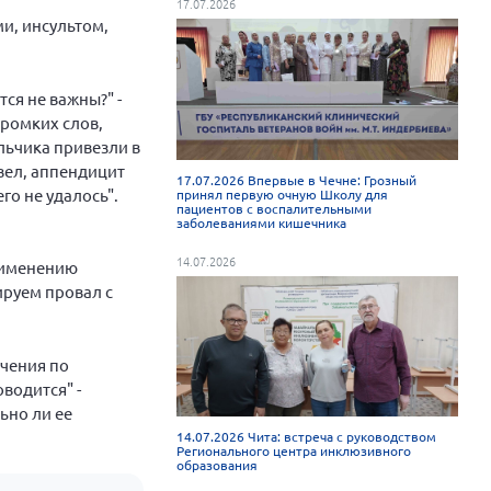
17.07.2026
и, инсультом,
ся не важны?" -
громких слов,
льчика привезли в
вел, аппендицит
17.07.2026 Впервые в Чечне: Грозный
го не удалось".
принял первую очную Школу для
пациентов с воспалительными
заболеваниями кишечника
14.07.2026
применению
ируем провал с
ечения по
оводится" -
ьно ли ее
14.07.2026 Чита: встреча с руководством
Регионального центра инклюзивного
образования