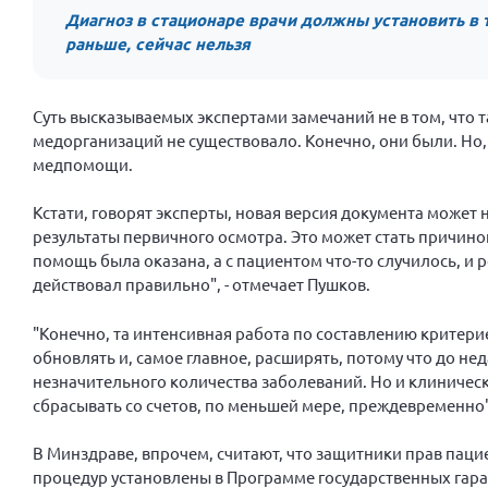
Диагноз в стационаре врачи должны установить в 
раньше, сейчас нельзя
Суть высказываемых экспертами замечаний не в том, что
медорганизаций не существовало. Конечно, они были. Но,
медпомощи.
Кстати, говорят эксперты, новая версия документа может
результаты первичного осмотра. Это может стать причи
помощь была оказана, а с пациентом что-то случилось, и р
действовал правильно", - отмечает Пушков.
"Конечно, та интенсивная работа по составлению критерие
обновлять и, самое главное, расширять, потому что до н
незначительного количества заболеваний. Но и клиниче
сбрасывать со счетов, по меньшей мере, преждевременно"
В Минздраве, впрочем, считают, что защитники прав паци
процедур установлены в Программе государственных гар