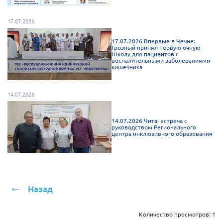
г. Севастополь
17.07.2026
Самарская область СОРС
Самарская область ПРИЗМА
17.07.2026 Впервые в Чечне:
Грозный принял первую очную
Школу для пациентов с
Самарская область СГОРС
воспалительными заболеваниями
кишечника
Свердловская область
Смоленская область
14.07.2026
Ставропольский край
Сахалинская область
14.07.2026 Чита: встреча с
руководством Регионального
центра инклюзивного образования
Томская область
Тульская область
Ульяновская область
Челябинская область
Назад
Ярославская область
Количество просмотров:
1