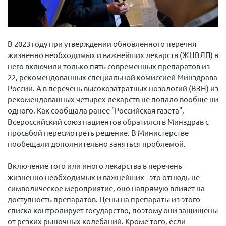
Вице-президент Шишлянников Ф.В.
Информационная служба
Отдел международных отношений
В 2023 году при утверждении обновленного перечня
Вице-президент Черненко Д.Е.
жизненно необходимых и важнейших лекарств (ЖНВЛП) в
него включили только пять современных препаратов из
Вице-президент Валюх М.В.
22, рекомендованных специальной комиссией Минздрава
Вице-президент Чернова А.В.
России. А в перечень высокозатратных нозологий (ВЗН) из
рекомендованных четырех лекарств не попало вообще ни
Вице-президент Цикорин И.В.
одного. Как сообщала ранее "Российская газета",
Вице-президент Груба Л.В.
Всероссийский союз пациентов обратился в Минздрав с
просьбой пересмотреть решение. В Министерстве
Главный бухгалтер Жаворонкова Г.М.
пообещали дополнительно заняться проблемой.
Конференция ОООИБРС 2026
Конференция ОООИБРС 2025
Включение того или иного лекарства в перечень
жизненно необходимых и важнейших - это отнюдь не
Экспертный совет ОООИБРС 2025
символическое мероприятие, оно напрямую влияет на
Конференция ОООИБРС 2024
доступность препаратов. Цены на препараты из этого
списка контролирует государство, поэтому они защищены
Конференция ОООИБРС 2023
от резких рыночных колебаний. Кроме того, если