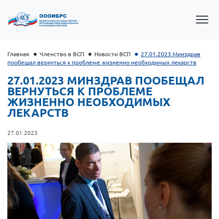
Главная
Членство в ВСП
Новости ВСП
27.01.2023 Минздрав
пообещал вернуться к проблеме жизненно необходимых лекарств
27.01.2023 МИНЗДРАВ ПООБЕЩАЛ
ВЕРНУТЬСЯ К ПРОБЛЕМЕ
ЖИЗНЕННО НЕОБХОДИМЫХ
ЛЕКАРСТВ
27.01.2023
Президент Власов Я.В.
Первый вице-президент Кичигина Н. Ф.
Генеральный директор Матвиевская О.В.
Вице-президент Зрячева Н.В.