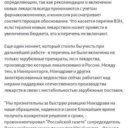
определяющим, так как рекомендации о включении
новых лекарств всегда принимаются с учетом
Нормативно-правовые документы
фармакоэкономики, и комиссия рассматривает
Методическая литература для НКО
соответствующее обоснование. Что касается перечня ВЗН,
Публичные отчеты
если терапия новым лекарством может привести к
увеличению бюджета, его в перечень не включают.
Исследования, аналитика, мнения
Всероссийская онлайн конференция
Еще один момент, который стоило бы учесть при
"Рассеянный склероз. XX лет работы
дальнейшей работе - в перечень не были включены не
ОООИБРС" (25-29.08.2020)
только зарубежные препараты, но и лекарства,
Всероссийская конференция-тренинг
производство которых локализовано в России. Между
"Рассеянный склероз: новые реалии" (26-
тем, в Минпромторге, Минздраве и других
29.05.2022)
заинтересованных ведомствах сейчас работают над
мерами поддержки отечественного производства
лекарств в связи с нестабильностью зарубежных поставок.
"Мы признательны за быструю реакцию Минздрава на
Общероссийская РС
наше обращение, надеемся в самое ближайшее время
Алтайский край
получить конкретное решение и сроки, -
прокомментировал "Российской газете" сопредседатель
Архангельская область
Всероссийского союза пациентов Юрий жулев. - Время в