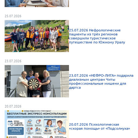
Мурманская область
Нижегородская область
25.07.2026
Новгородская область
25.07.2026 Нефрологические
пациенты из трёх регионов
Новосибирская область
совершили туристическое
путешествие по Южному Уралу
Омская область
Оренбургская область
23.07.2026
Пензенская область
Республика Башкортостан
23.07.2026 «НЕФРО-ЛИГА» подарила
диализным центрам Читы
профессиональные мишени для
Республика Бурятия
дартса
Республика Карелия
Республика Калмыкия
20.07.2026
Республика Хакасия
Ростовская область
20.07.2026 Психологическая
«скорая помощь» от «Подсолнуха»
г. Санкт-Петербург