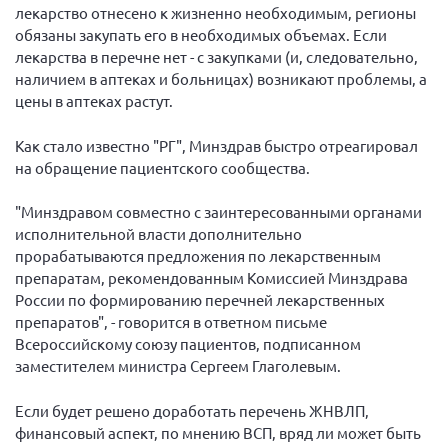
Конференция ОООИБРС 2022
лекарство отнесено к жизненно необходимым, регионы
обязаны закупать его в необходимых объемах. Если
Конференция ОООИБРС 2021
лекарства в перечне нет - с закупками (и, следовательно,
Конференция ВСЭ 2021
наличием в аптеках и больницах) возникают проблемы, а
цены в аптеках растут.
Конференция ОООИБРС 2020
Документы съездов
Как стало известно "РГ", Минздрав быстро отреагировал
Первый съезд
на обращение пациентского сообщества.
Второй съезд
"Минздравом совместно с заинтересованными органами
Третий съезд
исполнительной власти дополнительно
прорабатываются предложения по лекарственным
Четвертый съезд
препаратам, рекомендованным Комиссией Минздрава
Пятый съезд
ОФ «Фонд содействия больным рассеянным
России по формированию перечней лекарственных
склерозом»
препаратов", - говорится в ответном письме
Шестой съезд
Новости: Казахстан
Всероссийскому союзу пациентов, подписанном
заместителем министра Сергеем Глаголевым.
Если будет решено доработать перечень ЖНВЛП,
финансовый аспект, по мнению ВСП, вряд ли может быть
Письма и официальные ответы