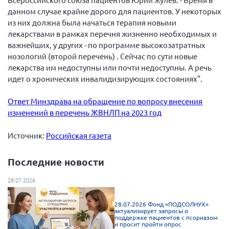
Брянская область
данном случае крайне дорого для пациентов. У некоторых
из них должна была начаться терапия новыми
Владимирская область
лекарствами в рамках перечня жизненно необходимых и
Волгоградская область
важнейших, у других - по программе высокозатратных
нозологий (второй перечень) . Сейчас по сути новые
Воронежская область
лекарства им недоступны или почти недоступны. А речь
Ивановская область
идет о хронических инвалидизирующих состояниях".
Калининградская область
Ответ Минздрава на обращение по вопросу внесения
Кемеровская область
изменений в перечень ЖВНЛП на 2023 год
Кировская область
Источник:
Российская газета
Краснодарский край
Красноярский край
Последние новости
Липецкая область
28.07.2026
Ленинградская область
28.07.2026 Фонд «ПОДСОЛНУХ»
г. Москва
актуализирует запросы о
поддержке пациентов с псориазом
Московская область
и просит пройти опрос