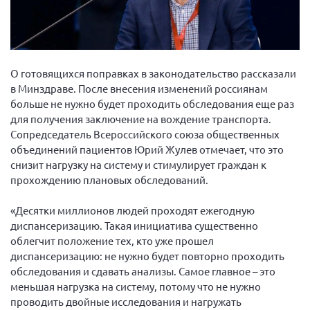
Вице-президент Шишлянников Ф.В.
Информационная служба
Отдел международных отношений
О готовящихся поправках в законодательство рассказали
Вице-президент Черненко Д.Е.
в Минздраве. После внесения изменений россиянам
Вице-президент Валюх М.В.
больше не нужно будет проходить обследования еще раз
для получения заключение на вождение транспорта.
Вице-президент Чернова А.В.
Сопредседатель Всероссийского союза общественных
Вице-президент Цикорин И.В.
объединений пациентов Юрий Жулев отмечает, что это
Вице-президент Груба Л.В.
снизит нагрузку на систему и стимулирует граждан к
прохождению плановых обследований.
Главный бухгалтер Жаворонкова Г.М.
Конференция ОООИБРС 2026
«Десятки миллионов людей проходят ежегодную
диспансеризацию. Такая инициатива существенно
Конференция ОООИБРС 2025
облегчит положение тех, кто уже прошел
Экспертный совет ОООИБРС 2025
диспансеризацию: не нужно будет повторно проходить
Конференция ОООИБРС 2024
обследования и сдавать анализы. Самое главное – это
меньшая нагрузка на систему, потому что не нужно
Конференция ОООИБРС 2023
проводить двойные исследования и нагружать