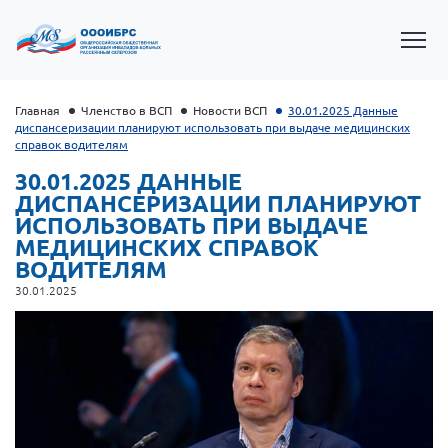
Главная
Членство в ВСП
Новости ВСП
30.01.2025 Данные
диспансеризации планируют использовать при выдаче медицинских
справок водителям
30.01.2025 ДАННЫЕ
ДИСПАНСЕРИЗАЦИИ ПЛАНИРУЮТ
ИСПОЛЬЗОВАТЬ ПРИ ВЫДАЧЕ
МЕДИЦИНСКИХ СПРАВОК
ВОДИТЕЛЯМ
30.01.2025
Президент Власов Я.В.
Первый вице-президент Кичигина Н. Ф.
Генеральный директор Матвиевская О.В.
Вице-президент Зрячева Н.В.