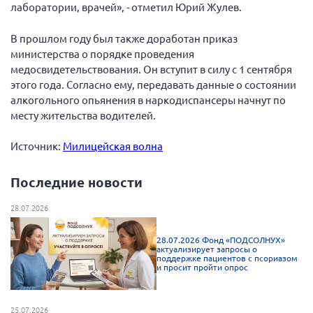
Конференция ОООИБРС 2022
лаборатории, врачей», - отметил Юрий Жулев.
Конференция ОООИБРС 2021
В прошлом году был также доработан приказ
Конференция ВСЭ 2021
министерства о порядке проведения
медосвидетельствования. Он вступит в силу с 1 сентября
Конференция ОООИБРС 2020
этого года. Согласно ему, передавать данные о состоянии
Документы съездов
алкогольного опьянения в наркодиспансеры начнут по
месту жительства водителей.
Первый съезд
Второй съезд
Источник:
Милицейская волна
Третий съезд
Последние новости
Четвертый съезд
Пятый съезд
ОФ «Фонд содействия больным рассеянным
28.07.2026
склерозом»
Шестой съезд
Новости: Казахстан
28.07.2026 Фонд «ПОДСОЛНУХ»
актуализирует запросы о
поддержке пациентов с псориазом
и просит пройти опрос
Письма и официальные ответы
25.07.2026