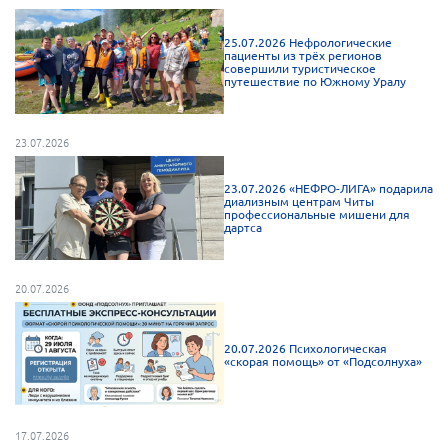
Нормативно-правовые документы
25.07.2026 Нефрологические
пациенты из трёх регионов
Методическая литература для НКО
совершили туристическое
путешествие по Южному Уралу
Публичные отчеты
Исследования, аналитика, мнения
23.07.2026
Всероссийская онлайн конференция
"Рассеянный склероз. XX лет работы
23.07.2026 «НЕФРО-ЛИГА» подарила
ОООИБРС" (25-29.08.2020)
диализным центрам Читы
профессиональные мишени для
Всероссийская конференция-тренинг
дартса
"Рассеянный склероз: новые реалии" (26-
29.05.2022)
20.07.2026
20.07.2026 Психологическая
«скорая помощь» от «Подсолнуха»
Общероссийская РС
Алтайский край
Архангельская область
17.07.2026