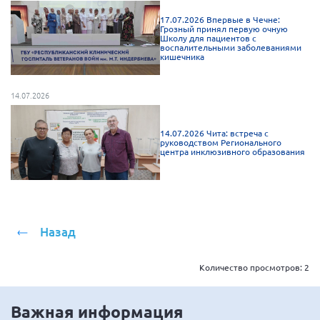
Брянская область
17.07.2026 Впервые в Чечне:
Грозный принял первую очную
Владимирская область
Школу для пациентов с
воспалительными заболеваниями
кишечника
Волгоградская область
Воронежская область
14.07.2026
Ивановская область
Калининградская область
14.07.2026 Чита: встреча с
руководством Регионального
Кемеровская область
центра инклюзивного образования
Кировская область
Краснодарский край
Красноярский край
Назад
Липецкая область
Ленинградская область
Количество просмотров:
2
г. Москва
Важная информация
Московская область