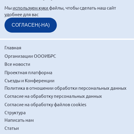
Мурманская область
Мы
используем куки
файлы, чтобы сделать наш сайт
удобнее для вас
Нижегородская область
Новгородская область
СОГЛАСЕН(-НА)
Новосибирская область
Омская область
Главная
Оренбургская область
Организации ОООИБРС
Пензенская область
Все новости
Проектная платформа
Республика Башкортостан
Съезды и Конференции
Республика Бурятия
Политика в отношении обработки персональных данных
Республика Карелия
Согласие на обработку персональных данных
Республика Калмыкия
Согласие на обработку файлов cookies
Республика Хакасия
Структура
Написать нам
Ростовская область
Статьи
г. Санкт-Петербург