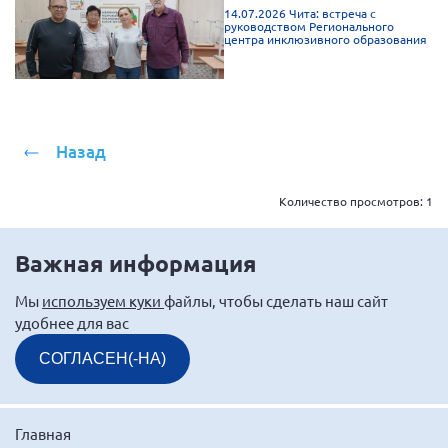
14.07.2026 Чита: встреча с
Брянская область
руководством Регионального
центра инклюзивного образования
Владимирская область
Волгоградская область
Воронежская область
Ивановская область
Назад
Калининградская область
Количество просмотров:
1
Кемеровская область
Кировская область
Важная информация
Краснодарский край
Мы
используем куки
файлы, чтобы сделать наш сайт
Красноярский край
удобнее для вас
Липецкая область
СОГЛАСЕН(-НА)
Ленинградская область
г. Москва
Главная
Московская область