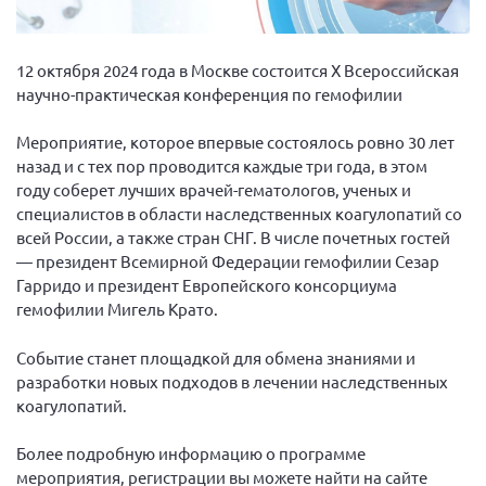
Вице-президент Шишлянников Ф.В.
Информационная служба
12 октября 2024 года в Москве состоится Х Всероссийская
Отдел международных отношений
научно-практическая конференция по гемофилии
Вице-президент Черненко Д.Е.
Мероприятие, которое впервые состоялось ровно 30 лет
Вице-президент Валюх М.В.
назад и с тех пор проводится каждые три года, в этом
Вице-президент Чернова А.В.
году соберет лучших врачей-гематологов, ученых и
специалистов в области наследственных коагулопатий со
Вице-президент Цикорин И.В.
всей России, а также стран СНГ. В числе почетных гостей
Вице-президент Груба Л.В.
— президент Всемирной Федерации гемофилии Сезар
Гарридо и президент Европейского консорциума
Главный бухгалтер Жаворонкова Г.М.
гемофилии Мигель Крато.
Конференция ОООИБРС 2026
Конференция ОООИБРС 2025
Событие станет площадкой для обмена знаниями и
разработки новых подходов в лечении наследственных
Экспертный совет ОООИБРС 2025
коагулопатий.
Конференция ОООИБРС 2024
Более подробную информацию о программе
Конференция ОООИБРС 2023
мероприятия, регистрации вы можете найти на сайте