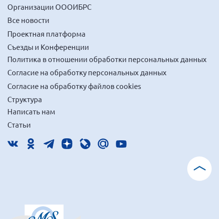
Организации ОООИБРС
Мурманская область
Все новости
Нижегородская область
Проектная платформа
Новгородская область
Съезды и Конференции
Новосибирская область
Политика в отношении обработки персональных данных
Омская область
Согласие на обработку персональных данных
Согласие на обработку файлов cookies
Оренбургская область
Структура
Пензенская область
Написать нам
Республика Башкортостан
Статьи
Республика Бурятия
Республика Карелия
Республика Калмыкия
Республика Хакасия
Ростовская область
г. Санкт-Петербург