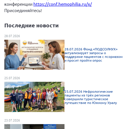
Конференция ОООИБРС 2022
конференции
https://conf.hemophilia.ru/x/
Присоединяйтесь!
Конференция ОООИБРС 2021
Конференция ВСЭ 2021
Последние новости
Конференция ОООИБРС 2020
28.07.2026
Документы съездов
Первый съезд
28.07.2026 Фонд «ПОДСОЛНУХ»
актуализирует запросы о
поддержке пациентов с псориазом
Второй съезд
и просит пройти опрос
Третий съезд
Четвертый съезд
25.07.2026
Пятый съезд
ОФ «Фонд содействия больным рассеянным
склерозом»
25.07.2026 Нефрологические
Шестой съезд
пациенты из трёх регионов
Новости: Казахстан
совершили туристическое
путешествие по Южному Уралу
23.07.2026
Письма и официальные ответы