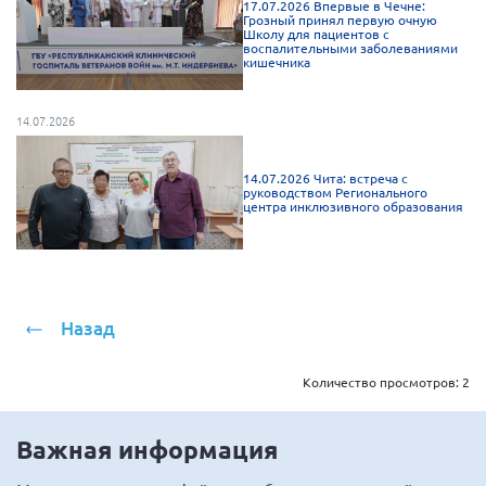
17.07.2026 Впервые в Чечне:
Брянская область
Грозный принял первую очную
Школу для пациентов с
воспалительными заболеваниями
Владимирская область
кишечника
Волгоградская область
14.07.2026
Воронежская область
Ивановская область
14.07.2026 Чита: встреча с
Калининградская область
руководством Регионального
центра инклюзивного образования
Кемеровская область
Кировская область
Краснодарский край
Назад
Красноярский край
Липецкая область
Количество просмотров:
2
Ленинградская область
г. Москва
Важная информация
Московская область