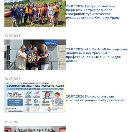
25.07.2026 Нефрологические
Нормативно-правовые документы
пациенты из трёх регионов
совершили туристическое
путешествие по Южному Уралу
Методическая литература для НКО
Публичные отчеты
23.07.2026
Исследования, аналитика, мнения
Всероссийская онлайн конференция
23.07.2026 «НЕФРО-ЛИГА» подарила
"Рассеянный склероз. XX лет работы
диализным центрам Читы
ОООИБРС" (25-29.08.2020)
профессиональные мишени для
дартса
Всероссийская конференция-тренинг
"Рассеянный склероз: новые реалии" (26-
29.05.2022)
20.07.2026
20.07.2026 Психологическая
«скорая помощь» от «Подсолнуха»
Общероссийская РС
Алтайский край
17.07.2026
Архангельская область