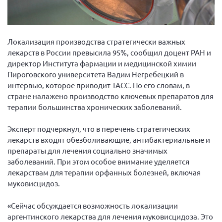
Вице-президент Шишлянников Ф.В.
Информационная служба
Отдел международных отношений
Локализация производства стратегически важных
лекарств в России превысила 95%, сообщил доцент РАН и
Вице-президент Черненко Д.Е.
директор Института фармации и медицинской химии
Вице-президент Валюх М.В.
Пироговского университета Вадим Негребецкий в
интервью, которое приводит ТАСС. По его словам, в
Вице-президент Чернова А.В.
стране налажено производство ключевых препаратов для
Вице-президент Цикорин И.В.
терапии большинства хронических заболеваний.
Вице-президент Груба Л.В.
Эксперт подчеркнул, что в перечень стратегических
Главный бухгалтер Жаворонкова Г.М.
лекарств входят обезболивающие, антибактериальные и
Конференция ОООИБРС 2026
препараты для лечения социально значимых
заболеваний. При этом особое внимание уделяется
Конференция ОООИБРС 2025
лекарствам для терапии орфанных болезней, включая
Экспертный совет ОООИБРС 2025
муковисцидоз.
Конференция ОООИБРС 2024
«Сейчас обсуждается возможность локализации
Конференция ОООИБРС 2023
аргентинского лекарства для лечения муковисцидоза. Это