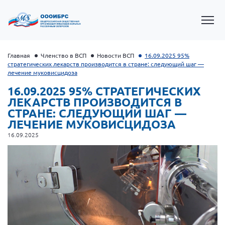
Главная
Членство в ВСП
Новости ВСП
16.09.2025 95%
стратегических лекарств производится в стране: следующий шаг —
лечение муковисцидоза
16.09.2025 95% СТРАТЕГИЧЕСКИХ
ЛЕКАРСТВ ПРОИЗВОДИТСЯ В
СТРАНЕ: СЛЕДУЮЩИЙ ШАГ —
ЛЕЧЕНИЕ МУКОВИСЦИДОЗА
16.09.2025
Президент Власов Я.В.
Первый вице-президент Кичигина Н. Ф.
Генеральный директор Матвиевская О.В.
Вице-президент Зрячева Н.В.