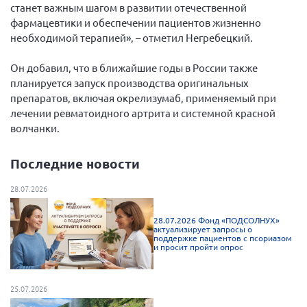
Конференция ОООИБРС 2022
станет важным шагом в развитии отечественной
фармацевтики и обеспечении пациентов жизненно
Конференция ОООИБРС 2021
необходимой терапией», – отметил Негребецкий.
Конференция ВСЭ 2021
Он добавил, что в ближайшие годы в России также
Конференция ОООИБРС 2020
планируется запуск производства оригинальных
Документы съездов
препаратов, включая окрелизумаб, применяемый при
лечении ревматоидного артрита и системной красной
Первый съезд
волчанки.
Второй съезд
Третий съезд
Последние новости
Четвертый съезд
28.07.2026
Пятый съезд
ОФ «Фонд содействия больным рассеянным
склерозом»
28.07.2026 Фонд «ПОДСОЛНУХ»
Шестой съезд
актуализирует запросы о
Новости: Казахстан
поддержке пациентов с псориазом
и просит пройти опрос
25.07.2026
Письма и официальные ответы