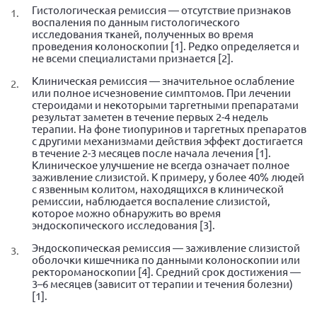
Конференция ОООИБРС 2022
Гистологическая ремиссия — отсутствие признаков
воспаления по данным гистологического
Конференция ОООИБРС 2021
исследования тканей, полученных во время
проведения колоноскопии [1]. Редко определяется и
Конференция ВСЭ 2021
не всеми специалистами признается [2].
Конференция ОООИБРС 2020
Клиническая ремиссия — значительное ослабление
или полное исчезновение симптомов. При лечении
Документы съездов
стероидами и некоторыми таргетными препаратами
результат заметен в течение первых 2-4 недель
Первый съезд
терапии. На фоне тиопуринов и таргетных препаратов
Второй съезд
с другими механизмами действия эффект достигается
в течение 2-3 месяцев после начала лечения [1].
Третий съезд
Клиническое улучшение не всегда означает полное
заживление слизистой. К примеру, у более 40% людей
Четвертый съезд
с язвенным колитом, находящихся в клинической
ремиссии, наблюдается воспаление слизистой,
Пятый съезд
ОФ «Фонд содействия больным рассеянным
которое можно обнаружить во время
склерозом»
эндоскопического исследования [3].
Шестой съезд
Новости: Казахстан
Эндоскопическая ремиссия — заживление слизистой
оболочки кишечника по данными колоноскопии или
ректороманоскопии [4]. Средний срок достижения —
3–6 месяцев (зависит от терапии и течения болезни)
[1].
Письма и официальные ответы