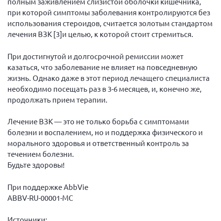
полным заживлением слизистой оболочки кишечника,
Брянская область
при которой симптомы заболевания контролируются без
использования стероидов, считается золотым стандартом
Владимирская область
лечения ВЗК [3]и целью, к которой стоит стремиться.
Волгоградская область
При достигнутой и долгосрочной ремиссии может
Воронежская область
казаться, что заболевание не влияет на повседневную
Ивановская область
жизнь. Однако даже в этот период лечащего специалиста
Калининградская область
необходимо посещать раз в 3-6 месяцев, и, конечно же,
продолжать прием терапии.
Кемеровская область
Кировская область
Лечение ВЗК — это не только борьба с симптомами
болезни и воспалением, но и поддержка физического и
Краснодарский край
морального здоровья и ответственный контроль за
Красноярский край
течением болезни.
Будьте здоровы!
Липецкая область
Ленинградская область
При поддержке AbbVie
ABBV-RU-00001-MC
г. Москва
Московская область
Источники: