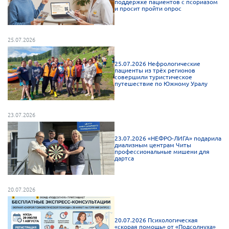
поддержке пациентов с псориазом
и просит пройти опрос
г. Севастополь
Самарская область СОРС
25.07.2026
Самарская область ПРИЗМА
Самарская область СГОРС
25.07.2026 Нефрологические
пациенты из трёх регионов
Свердловская область
совершили туристическое
путешествие по Южному Уралу
Смоленская область
Ставропольский край
23.07.2026
Сахалинская область
23.07.2026 «НЕФРО-ЛИГА» подарила
Томская область
диализным центрам Читы
профессиональные мишени для
Тульская область
дартса
Ульяновская область
Челябинская область
20.07.2026
Ярославская область
20.07.2026 Психологическая
«скорая помощь» от «Подсолнуха»