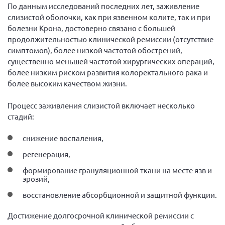
По данным исследований последних лет, заживление
Нормативно-правовые документы
слизистой оболочки, как при язвенном колите, так и при
болезни Крона, достоверно связано с большей
Методическая литература для НКО
продолжительностью клинической ремиссии (отсутствие
Публичные отчеты
симптомов), более низкой частотой обострений,
существенно меньшей частотой хирургических операций,
Исследования, аналитика, мнения
более низким риском развития колоректального рака и
Всероссийская онлайн конференция
более высоким качеством жизни.
"Рассеянный склероз. XX лет работы
ОООИБРС" (25-29.08.2020)
Процесс заживления слизистой включает несколько
Всероссийская конференция-тренинг
стадий:
"Рассеянный склероз: новые реалии" (26-
29.05.2022)
снижение воспаления,
регенерация,
формирование грануляционной ткани на месте язв и
эрозий,
Общероссийская РС
восстановление абсорбционной и защитной функции.
Алтайский край
Достижение долгосрочной клинической ремиссии с
Архангельская область