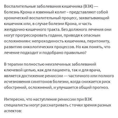
Вице-президент Шишлянников Ф.В.
Воспалительные заболевания кишечника (ВЗК) —
Информационная служба
болезнь Крона и язвенный колит – представляют собой
хронический воспалительный процесс, захватывающий
Отдел международных отношений
кишечник или, в случае болезни Крона, и часть
Вице-президент Черненко Д.Е.
желудочно-кишечного тракта. Без должного лечения они
могут прогрессировать годами, приводя к опасным
Вице-президент Валюх М.В.
осложнениям: непроходимость кишечника, перитониту,
Вице-президент Чернова А.В.
развитию онкологических процессов. Но как понять, что
лечение подходит и подобрано правильно?
Вице-президент Цикорин И.В.
Вице-президент Груба Л.В.
В терапии полностью неизлечимых заболеваний
ключевой целью, как для пациента, так и для врача,
Главный бухгалтер Жаворонкова Г.М.
является достижение ремиссии — частичного или полного
Конференция ОООИБРС 2026
исчезновения симптомов болезни, когда снижается риск
Конференция ОООИБРС 2025
обострений, осложнений, и улучшается общий прогноз.
Экспертный совет ОООИБРС 2025
Интересно, что наступление ремиссии при ВЗК
Конференция ОООИБРС 2024
специалисты могут рассматривать с точки зрения разных
аспектов:
Конференция ОООИБРС 2023