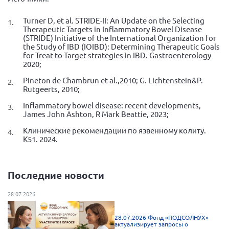
Мурманская область
Turner D, et al. STRIDE-II: An Update on the Selecting
Нижегородская область
Therapeutic Targets in Inflammatory Bowel Disease
(STRIDE) Initiative of the International Organization for
Новгородская область
the Study of IBD (IOIBD): Determining Therapeutic Goals
for Treat-to-Target strategies in IBD. Gastroenterology
Новосибирская область
2020;
Омская область
Pineton de Chambrun et al.,2010; G. Lichtenstein&P.
Rutgeerts, 2010;
Оренбургская область
Inflammatory bowel disease: recent developments,
Пензенская область
James John Ashton, R Mark Beattie, 2023;
Республика Башкортостан
Клинические рекомендации по язвенному колиту.
К51. 2024.
Республика Бурятия
Республика Карелия
Республика Калмыкия
Последние новости
Республика Хакасия
28.07.2026
Ростовская область
28.07.2026 Фонд «ПОДСОЛНУХ»
г. Санкт-Петербург
актуализирует запросы о