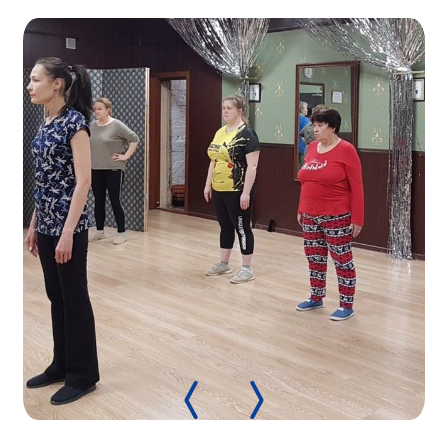
Нормативно-правовые документы
Методическая литература для НКО
Публичные отчеты
Исследования, аналитика, мнения
Всероссийская онлайн конференция
"Рассеянный склероз. XX лет работы
ОООИБРС" (25-29.08.2020)
Всероссийская конференция-тренинг
"Рассеянный склероз: новые реалии" (26-
29.05.2022)
Общероссийская РС
Алтайский край
Архангельская область