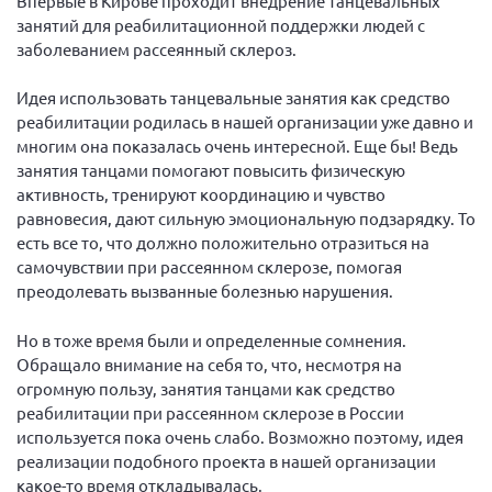
Впервые в Кирове проходит внедрение танцевальных
Вице-президент Шишлянников Ф.В.
занятий для реабилитационной поддержки людей с
Информационная служба
заболеванием рассеянный склероз.
Отдел международных отношений
Идея использовать танцевальные занятия как средство
Вице-президент Черненко Д.Е.
реабилитации родилась в нашей организации уже давно и
многим она показалась очень интересной. Еще бы! Ведь
Вице-президент Валюх М.В.
занятия танцами помогают повысить физическую
Вице-президент Чернова А.В.
активность, тренируют координацию и чувство
равновесия, дают сильную эмоциональную подзарядку. То
Вице-президент Цикорин И.В.
есть все то, что должно положительно отразиться на
Вице-президент Груба Л.В.
самочувствии при рассеянном склерозе, помогая
преодолевать вызванные болезнью нарушения.
Главный бухгалтер Жаворонкова Г.М.
Конференция ОООИБРС 2026
Но в тоже время были и определенные сомнения.
Конференция ОООИБРС 2025
Обращало внимание на себя то, что, несмотря на
огромную пользу, занятия танцами как средство
Экспертный совет ОООИБРС 2025
реабилитации при рассеянном склерозе в России
Конференция ОООИБРС 2024
используется пока очень слабо. Возможно поэтому, идея
реализации подобного проекта в нашей организации
Конференция ОООИБРС 2023
какое-то время откладывалась.