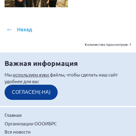
г. Севастополь
Самарская область СОРС
Самарская область ПРИЗМА
Назад
Самарская область СГОРС
Свердловская область
Количество просмотров:
1
Смоленская область
Важная информация
Ставропольский край
Сахалинская область
Мы
используем куки
файлы, чтобы сделать наш сайт
удобнее для вас
Томская область
СОГЛАСЕН(-НА)
Тульская область
Ульяновская область
Челябинская область
Главная
Ярославская область
Организации ОООИБРС
Все новости