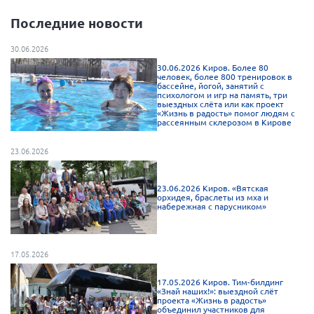
Брянская область
Последние новости
Владимирская область
30.06.2026
Волгоградская область
30.06.2026 Киров. Более 80
человек, более 800 тренировок в
Воронежская область
бассейне, йогой, занятий с
психологом и игр на память, три
Ивановская область
выездных слёта или как проект
«Жизнь в радость» помог людям с
рассеянным склерозом в Кирове
Калининградская область
Кемеровская область
23.06.2026
Кировская область
23.06.2026 Киров. «Вятская
Краснодарский край
орхидея, браслеты из мха и
набережная с парусником»
Красноярский край
Липецкая область
17.05.2026
Ленинградская область
г. Москва
17.05.2026 Киров. Тим-билдинг
«Знай наших!»: выездной слёт
проекта «Жизнь в радость»
Московская область
объединил участников для