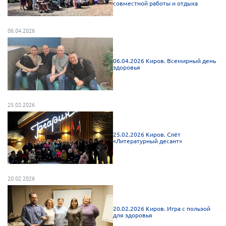
совместной работы и отдыха
Мурманская область
Нижегородская область
06.04.2026
Новгородская область
Новосибирская область
06.04.2026 Киров. Всемирный день
здоровья
Омская область
Оренбургская область
25.02.2026
Пензенская область
Республика Башкортостан
25.02.2026 Киров. Слёт
Республика Бурятия
«Литературный десант»
Республика Карелия
Республика Калмыкия
20.02.2026
Республика Хакасия
Ростовская область
20.02.2026 Киров. Игра с пользой
для здоровья
г. Санкт-Петербург