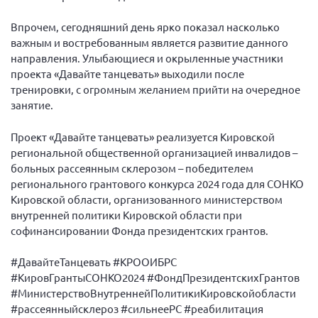
Конференция ОООИБРС 2022
Впрочем, сегодняшний день ярко показал насколько
Конференция ОООИБРС 2021
важным и востребованным является развитие данного
Конференция ВСЭ 2021
направления. Улыбающиеся и окрыленные участники
Конференция ОООИБРС 2020
проекта «Давайте танцевать» выходили после
тренировки, с огромным желанием прийти на очередное
Документы съездов
занятие.
Первый съезд
Проект «Давайте танцевать» реализуется Кировской
Второй съезд
региональной общественной организацией инвалидов –
Третий съезд
больных рассеянным склерозом – победителем
регионального грантового конкурса 2024 года для СОНКО
Четвертый съезд
Кировской области, организованного министерством
Пятый съезд
ОФ «Фонд содействия больным рассеянным
внутренней политики Кировской области при
склерозом»
софинансировании Фонда президентских грантов.
Шестой съезд
Новости: Казахстан
#ДавайтеТанцевать #КРООИБРС
#КировГрантыСОНКО2024 #ФондПрезидентскихГрантов
#МинистерствоВнутреннейПолитикиКировскойобласти
#рассеянныйсклероз #сильнееРС #реабилитация
Письма и официальные ответы