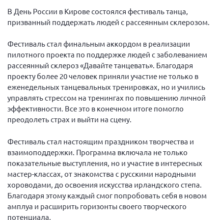
Вице-президент Шишлянников Ф.В.
В День России в Кирове состоялся фестиваль танца,
Информационная служба
призванный поддержать людей с рассеянным склерозом.
Отдел международных отношений
Фестиваль стал финальным аккордом в реализации
Вице-президент Черненко Д.Е.
пилотного проекта по поддержке людей с заболеванием
рассеянный склероз «Давайте танцевать». Благодаря
Вице-президент Валюх М.В.
проекту более 20 человек приняли участие не только в
Вице-президент Чернова А.В.
еженедельных танцевальных тренировках, но и учились
управлять стрессом на тренингах по повышению личной
Вице-президент Цикорин И.В.
эффективности. Все это в конечном итоге помогло
Вице-президент Груба Л.В.
преодолеть страх и выйти на сцену.
Главный бухгалтер Жаворонкова Г.М.
Фестиваль стал настоящим праздником творчества и
Конференция ОООИБРС 2026
взаимоподдержки. Программа включала не только
Конференция ОООИБРС 2025
показательные выступления, но и участие в интересных
мастер-классах, от знакомства с русскими народными
Экспертный совет ОООИБРС 2025
хороводами, до освоения искусства ирландского степа.
Конференция ОООИБРС 2024
Благодаря этому каждый смог попробовать себя в новом
амплуа и расширить горизонты своего творческого
Конференция ОООИБРС 2023
потенциала.