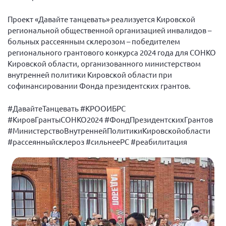
Конференция ОООИБРС 2022
Проект «Давайте танцевать» реализуется Кировской
Конференция ОООИБРС 2021
региональной общественной организацией инвалидов –
Конференция ВСЭ 2021
больных рассеянным склерозом – победителем
Конференция ОООИБРС 2020
регионального грантового конкурса 2024 года для СОНКО
Кировской области, организованного министерством
Документы съездов
внутренней политики Кировской области при
Первый съезд
софинансировании Фонда президентских грантов.
Второй съезд
#ДавайтеТанцевать #КРООИБРС
Третий съезд
#КировГрантыСОНКО2024 #ФондПрезидентскихГрантов
#МинистерствоВнутреннейПолитикиКировскойобласти
Четвертый съезд
#рассеянныйсклероз #сильнееРС #реабилитация
Пятый съезд
ОФ «Фонд содействия больным рассеянным
склерозом»
Шестой съезд
Новости: Казахстан
Письма и официальные ответы