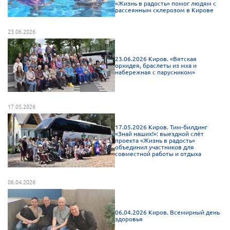
«Жизнь в радость» помог людям с
Брянская область
рассеянным склерозом в Кирове
Владимирская область
23.06.2026
Волгоградская область
Воронежская область
23.06.2026 Киров. «Вятская
орхидея, браслеты из мха и
набережная с парусником»
Ивановская область
Калининградская область
17.05.2026
Кемеровская область
Кировская область
17.05.2026 Киров. Тим-билдинг
«Знай наших!»: выездной слёт
Краснодарский край
проекта «Жизнь в радость»
объединил участников для
совместной работы и отдыха
Красноярский край
Липецкая область
06.04.2026
Ленинградская область
г. Москва
06.04.2026 Киров. Всемирный день
здоровья
Московская область