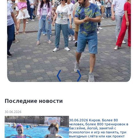
Нормативно-правовые документы
Методическая литература для НКО
Публичные отчеты
Исследования, аналитика, мнения
Всероссийская онлайн конференция
"Рассеянный склероз. XX лет работы
ОООИБРС" (25-29.08.2020)
Всероссийская конференция-тренинг
"Рассеянный склероз: новые реалии" (26-
29.05.2022)
Последние новости
30.06.2026
Общероссийская РС
30.06.2026 Киров. Более 80
Алтайский край
человек, более 800 тренировок в
бассейне, йогой, занятий с
психологом и игр на память, три
Архангельская область
выездных слёта или как проект