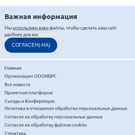
г. Севастополь
Важная информация
Самарская область СОРС
Самарская область ПРИЗМА
Мы
используем куки
файлы, чтобы сделать наш сайт
удобнее для вас
Самарская область СГОРС
Свердловская область
СОГЛАСЕН(-НА)
Смоленская область
Ставропольский край
Главная
Сахалинская область
Организации ОООИБРС
Томская область
Все новости
Тульская область
Проектная платформа
Съезды и Конференции
Ульяновская область
Политика в отношении обработки персональных данных
Челябинская область
Согласие на обработку персональных данных
Ярославская область
Согласие на обработку файлов cookies
Структура