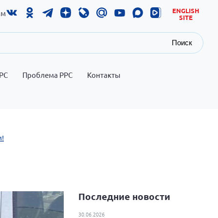
ENGLISH
ам
SITE
Поиск
РС
Проблема РРС
Контакты
м!
Последние новости
30.06.2026