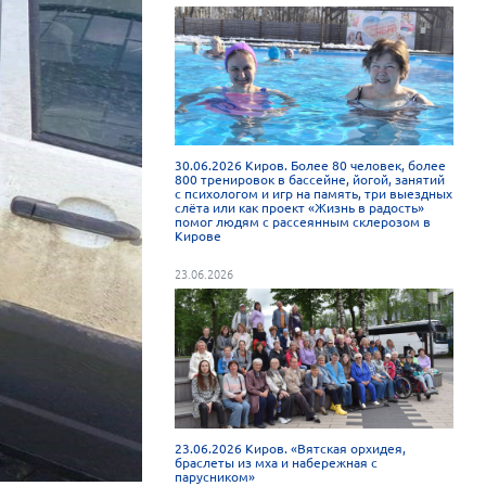
30.06.2026 Киров. Более 80 человек, более
800 тренировок в бассейне, йогой, занятий
с психологом и игр на память, три выездных
слёта или как проект «Жизнь в радость»
помог людям с рассеянным склерозом в
Кирове
23.06.2026
23.06.2026 Киров. «Вятская орхидея,
браслеты из мха и набережная с
парусником»