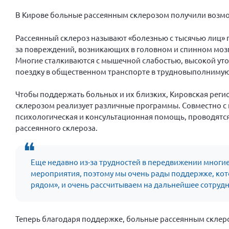
В Кирове больные рассеянным склерозом получили возмож
Рассеянный склероз называют «болезнью с тысячью лиц»
за повреждений, возникающих в головном и спинном мозг
Многие сталкиваются с мышечной слабостью, высокой ут
поездку в общественном транспорте в трудновыполнимую
Чтобы поддержать больных и их близких, Кировская рег
склерозом реализует различные программы. Совместно с
психологическая и консультационная помощь, проводятся 
рассеянного склероза.
Еще недавно из-за трудностей в передвижении многи
мероприятия, поэтому мы очень рады поддержке, ко
рядом», и очень рассчитываем на дальнейшее сотрудн
Теперь благодаря поддержке, больные рассеянным скле