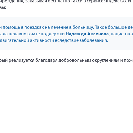
чреждения, заказывая бесплатно такси в сервисе Яндекс Go. И
вы:
 помощь в поездках на лечение в больницу. Такое большое де
исала недавно в чате поддержки
Надежда Аксенова
, пациентк
вигательной активности вследствие заболевания.
орый реализуется благодаря добровольным округлениям и по