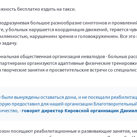
ность бесплатно ездить на такси.
 подразумевая большое разнообразие симптомов и проявлений
е, у больных нарушается координация движений, теряется чув
омляемостью, нарушением зрения и головокружением. Все это
 задачу.
иональная общественная организация инвалидов - больных ра
 партнерами организуются адаптивные физические тренировки
творческие занятия и просветительские встречи со специалис
е были вынуждены оставаться дома, и не посещали реабилита
торую предоставил для нашей организации Благотворительн
ичество, -
говорит директор Кировской организации Дании
розом посещают реабилитационные и развивающие занятия, м