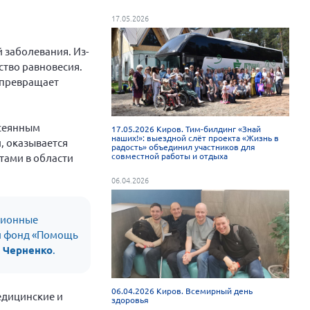
17.05.2026
 заболевания. Из-
ство равновесия.
 превращает
ссеянным
17.05.2026 Киров. Тим-билдинг «Знай
наших!»: выездной слёт проекта «Жизнь в
, оказывается
радость» объединил участников для
совместной работы и отдыха
тами в области
06.04.2026
ционные
ый фонд «Помощь
л Черненко
.
06.04.2026 Киров. Всемирный день
едицинские и
здоровья