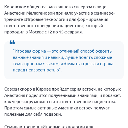
Вице-президент Шишлянников Ф.В.
Кировское общества рассеянного склероза в лице
Информационная служба
Анастасии Малюгановой приняло участие в семинаре-
тренинге «Игровые технологии для формирования
Отдел международных отношений
ответственного поведения пациентов», который
Вице-президент Черненко Д.Е.
проходил в Москве с 12 по 15 февраля.
Вице-президент Валюх М.В.
Вице-президент Чернова А.В.
"Игровая форма — это отличный способ освоить
важные знания и навыки, лучше понять сложные
Вице-президент Цикорин И.В.
темы простым языком, избежать стресса и страха
Вице-президент Груба Л.В.
перед неизвестностью".
Главный бухгалтер Жаворонкова Г.М.
Конференция ОООИБРС 2026
Совсем скоро в Кирове пройдет серия встреч, на которых
Конференция ОООИБРС 2025
Анастасия поделится полученными знаниями, и покажет,
как через игру можно стать ответственным пациентом.
Экспертный совет ОООИБРС 2025
При этом самые активные участники встреч получат
Конференция ОООИБРС 2024
полезные для себя подарки.
Конференция ОООИБРС 2023
Семинар-тренинг «Игровые технологии для