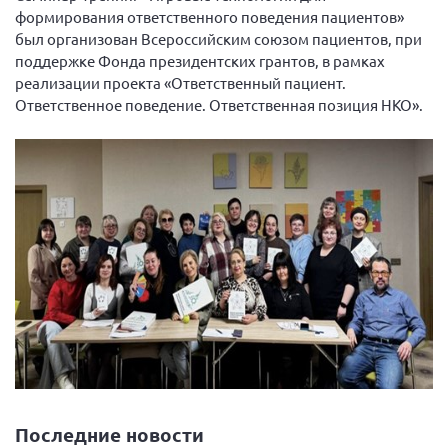
Конференция ОООИБРС 2022
формирования ответственного поведения пациентов»
был организован Всероссийским союзом пациентов, при
Конференция ОООИБРС 2021
поддержке Фонда президентских грантов, в рамках
Конференция ВСЭ 2021
реализации проекта «Ответственный пациент.
Конференция ОООИБРС 2020
Ответственное поведение. Ответственная позиция НКО».
Документы съездов
Первый съезд
Второй съезд
Третий съезд
Четвертый съезд
Пятый съезд
ОФ «Фонд содействия больным рассеянным
склерозом»
Шестой съезд
Новости: Казахстан
Последние новости
Письма и официальные ответы