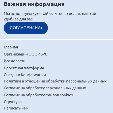
Важная информация
Мурманская область
Нижегородская область
Мы
используем куки
файлы, чтобы сделать наш сайт
удобнее для вас
Новгородская область
СОГЛАСЕН(-НА)
Новосибирская область
Омская область
Оренбургская область
Главная
Пензенская область
Организации ОООИБРС
Все новости
Республика Башкортостан
Проектная платформа
Республика Бурятия
Съезды и Конференции
Республика Карелия
Политика в отношении обработки персональных данных
Республика Калмыкия
Согласие на обработку персональных данных
Республика Хакасия
Согласие на обработку файлов cookies
Ростовская область
Структура
Написать нам
г. Санкт-Петербург