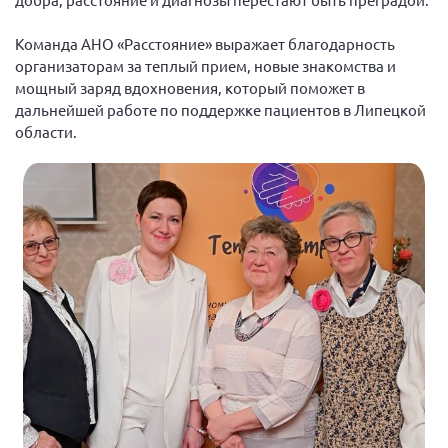
Нормативно-правовые документы
Команда АНО «Расстояние» выражает благодарность
Методическая литература для НКО
организаторам за теплый прием, новые знакомства и
мощный заряд вдохновения, который поможет в
Публичные отчеты
дальнейшей работе по поддержке пациентов в Липецкой
Исследования, аналитика, мнения
области.
Всероссийская онлайн конференция
"Рассеянный склероз. XX лет работы
ОООИБРС" (25-29.08.2020)
Всероссийская конференция-тренинг
"Рассеянный склероз: новые реалии" (26-
29.05.2022)
Общероссийская РС
Алтайский край
Архангельская область