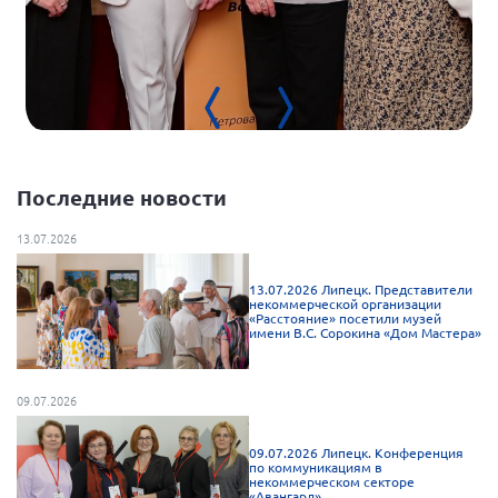
Брянская область
Владимирская область
Волгоградская область
Воронежская область
Ивановская область
Последние новости
Калининградская область
Кемеровская область
13.07.2026
Кировская область
13.07.2026 Липецк. Представители
Краснодарский край
некоммерческой организации
«Расстояние» посетили музей
имени В.С. Сорокина «Дом Мастера»
Красноярский край
Липецкая область
09.07.2026
Ленинградская область
г. Москва
09.07.2026 Липецк. Конференция
по коммуникациям в
некоммерческом секторе
Московская область
«Авангард»