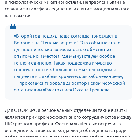
и психологическими активностями, направленными на
Конференция ОООИБРС 2022
создание атмосферы единения и снятие эмоционального
Конференция ОООИБРС 2021
напряжения.
Конференция ВСЭ 2021
Конференция ОООИБРС 2020
«Второй год подряд наша команда приезжает в
Документы съездов
Воронеж на "Теплые встречи". Это событие стало
для нас не только возможностью обменяться
Первый съезд
опытом, но и местом, где мы чувствуем особое
Второй съезд
тепло и единство. Такая поддержка и чувство
сопричастности к большой семье необходимы
Третий съезд
пациентам с любым хроническим заболеванием»,
Четвертый съезд
— прокомментировала директор некоммерческой
организации «Расстояние» Оксана Гревцева.
Пятый съезд
ОФ «Фонд содействия больным рассеянным
склерозом»
Шестой съезд
Новости: Казахстан
Для ОООИБРС и региональных отделений такие визиты
являются примером эффективного сотрудничества между
НКО разного профиля. Фестиваль «Теплые встречи» в
очередной раз доказал: когда люди объединяются ради
Письма и официальные ответы
добра, расстояние и диагнозы перестают быть преградой.