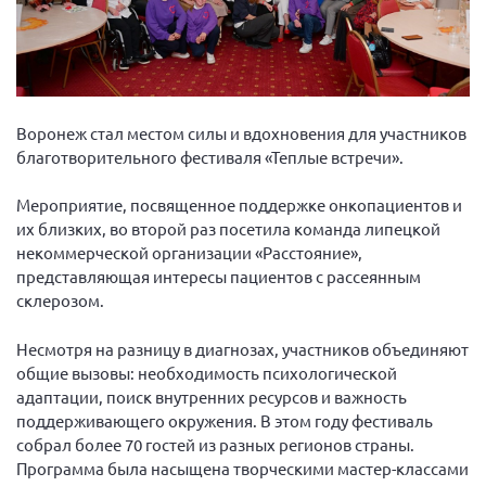
Вице-президент Шишлянников Ф.В.
Информационная служба
Отдел международных отношений
Вице-президент Черненко Д.Е.
Воронеж стал местом силы и вдохновения для участников
Вице-президент Валюх М.В.
благотворительного фестиваля «Теплые встречи».
Вице-президент Чернова А.В.
Мероприятие, посвященное поддержке онкопациентов и
Вице-президент Цикорин И.В.
их близких, во второй раз посетила команда липецкой
некоммерческой организации «Расстояние»,
Вице-президент Груба Л.В.
представляющая интересы пациентов с рассеянным
Главный бухгалтер Жаворонкова Г.М.
склерозом.
Конференция ОООИБРС 2026
Несмотря на разницу в диагнозах, участников объединяют
Конференция ОООИБРС 2025
общие вызовы: необходимость психологической
Экспертный совет ОООИБРС 2025
адаптации, поиск внутренних ресурсов и важность
поддерживающего окружения. В этом году фестиваль
Конференция ОООИБРС 2024
собрал более 70 гостей из разных регионов страны.
Конференция ОООИБРС 2023
Программа была насыщена творческими мастер-классами