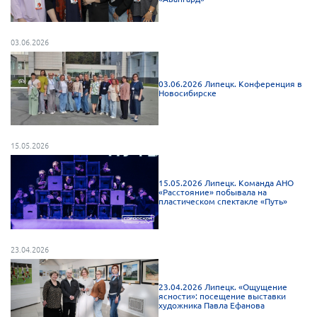
Мурманская область
Нижегородская область
03.06.2026
Новгородская область
Новосибирская область
03.06.2026 Липецк. Конференция в
Новосибирске
Омская область
Оренбургская область
15.05.2026
Пензенская область
Республика Башкортостан
15.05.2026 Липецк. Команда АНО
«Расстояние» побывала на
Республика Бурятия
пластическом спектакле «Путь»
Республика Карелия
Республика Калмыкия
23.04.2026
Республика Хакасия
Ростовская область
23.04.2026 Липецк. «Ощущение
ясности»: посещение выставки
художника Павла Ефанова
г. Санкт-Петербург