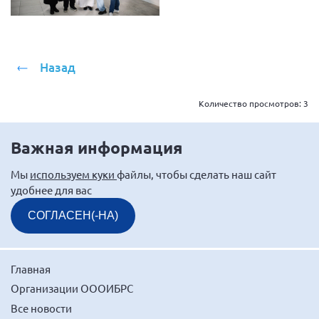
г. Севастополь
Самарская область СОРС
Самарская область ПРИЗМА
Назад
Самарская область СГОРС
Количество просмотров:
3
Свердловская область
Смоленская область
Важная информация
Ставропольский край
Сахалинская область
Мы
используем куки
файлы, чтобы сделать наш сайт
удобнее для вас
Томская область
СОГЛАСЕН(-НА)
Тульская область
Ульяновская область
Челябинская область
Главная
Ярославская область
Организации ОООИБРС
Все новости