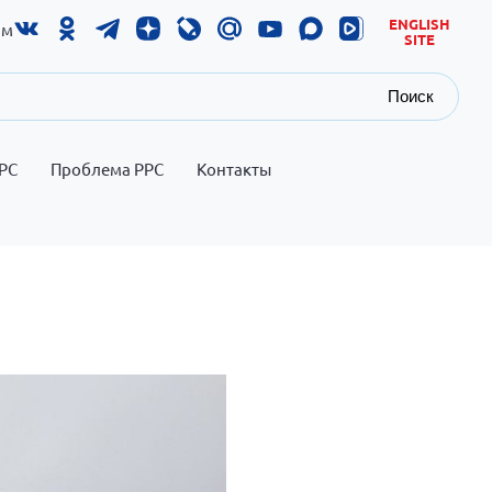
ENGLISH
ам
SITE
Поиск
РС
Проблема РРС
Контакты