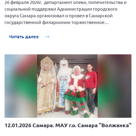
26 февраля 2026г. департамент опеки, попечительства и
социальной поддержки Администрации городского
округа Самара организовал и провел в Самарской
государственной филармонии торжественное
мероприятие, посвященное Дню защитника Отечества и
Международному женскому дню.
Читать далее
12.01.2026 Самара. МАУ г.о. Самара "Волжанка"