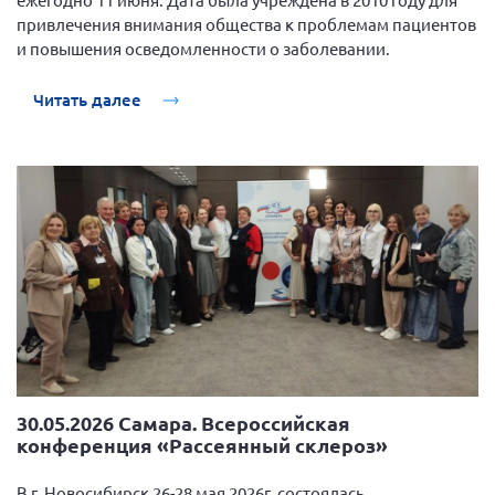
Мурманская область
привлечения внимания общества к проблемам пациентов
и повышения осведомленности о заболевании.
Нижегородская область
Новгородская область
Читать далее
Новосибирская область
Омская область
Оренбургская область
Пензенская область
Республика Башкортостан
Республика Бурятия
Республика Карелия
Республика Калмыкия
Республика Хакасия
30.05.2026 Самара. Всероссийская
конференция «Рассеянный склероз»
Ростовская область
г. Санкт-Петербург
В г. Новосибирск 26-28 мая 2026г. состоялась