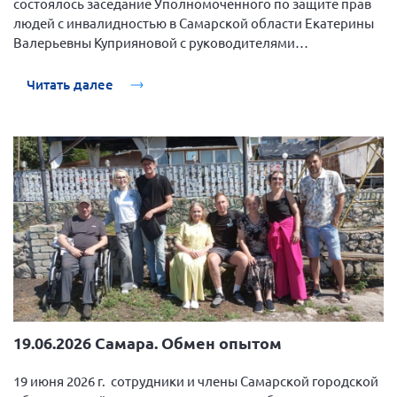
состоялось заседание Уполномоченного по защите прав
Конференция ОООИБРС 2022
людей с инвалидностью в Самарской области Екатерины
Конференция ОООИБРС 2021
Валерьевны Куприяновой с руководителями
общественных организаций людей с инвалидностью.
Конференция ВСЭ 2021
Читать далее
Конференция ОООИБРС 2020
Документы съездов
Первый съезд
Второй съезд
Третий съезд
Четвертый съезд
Пятый съезд
ОФ «Фонд содействия больным рассеянным
склерозом»
Шестой съезд
Новости: Казахстан
19.06.2026 Самара. Обмен опытом
19 июня 2026 г. сотрудники и члены Самарской городской
Письма и официальные ответы