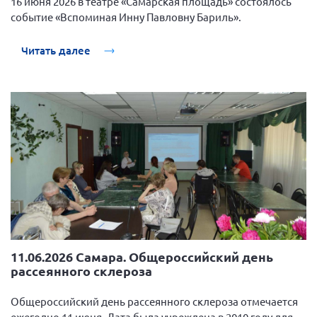
16 июня 2026 в театре «Самарская площадь» состоялось
Брянская область
событие «Вспоминая Инну Павловну Бариль».
Владимирская область
Читать далее
Волгоградская область
Воронежская область
Ивановская область
Калининградская область
Кемеровская область
Кировская область
Краснодарский край
Красноярский край
Липецкая область
11.06.2026 Самара. Общероссийский день
Ленинградская область
рассеянного склероза
г. Москва
Общероссийский день рассеянного склероза отмечается
Московская область
ежегодно 11 июня. Дата была учреждена в 2010 году для