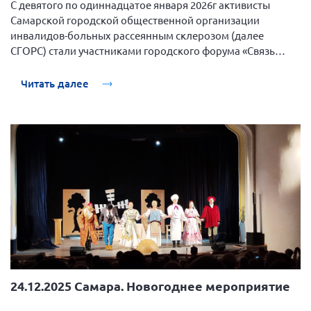
С девятого по одиннадцатое января 2026г активисты
Самарской городской общественной организации
инвалидов-больных рассеянным склерозом (далее
СГОРС) стали участниками городского форума «Связь
времен и единство поколений», организованного
департаментом опеки, попечительства и социальной
Читать далее
поддержки.
24.12.2025 Самара. Новогоднее мероприятие