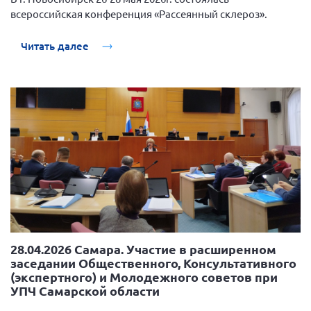
г. Севастополь
всероссийская конференция «Рассеянный склероз».
Самарская область СОРС
Читать далее
Самарская область ПРИЗМА
Самарская область СГОРС
Свердловская область
Смоленская область
Ставропольский край
Сахалинская область
Томская область
Тульская область
Ульяновская область
28.04.2026 Самара. Участие в расширенном
Челябинская область
заседании Общественного, Консультативного
(экспертного) и Молодежного советов при
Ярославская область
УПЧ Самарской области