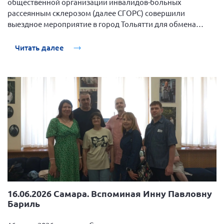
общественной организации инвалидов-больных
рассеянным склерозом (далее СГОРС) совершили
Нормативно-правовые документы
выездное мероприятие в город Тольятти для обмена
Методическая литература для НКО
опытом с людьми, имеющими диагноз рассеянный
склероз Самарской области.
Публичные отчеты
Читать далее
Исследования, аналитика, мнения
Всероссийская онлайн конференция
"Рассеянный склероз. XX лет работы
ОООИБРС" (25-29.08.2020)
Всероссийская конференция-тренинг
"Рассеянный склероз: новые реалии" (26-
29.05.2022)
Общероссийская РС
16.06.2026 Самара. Вспоминая Инну Павловну
Алтайский край
Бариль
Архангельская область