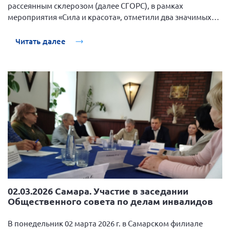
рассеянным склерозом (далее СГОРС), в рамках
мероприятия «Сила и красота», отметили два значимых
события День защитника Отечества и Международный
женский день.
Читать далее
02.03.2026 Самара. Участие в заседании
Общественного совета по делам инвалидов
В понедельник 02 марта 2026 г. в Самарском филиале