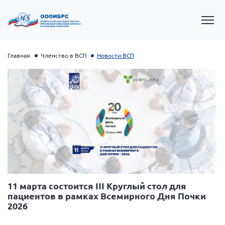
Главная
Членство в ВСП
Новости ВСП
Президент Власов Я.В.
Первый вице-президент Кичигина Н. Ф.
11 марта состоится III Круглый стол для
пациентов в рамках Всемирного Дня Почки
Генеральный директор Матвиевская О.В.
2026
Вице-президент Зрячева Н.В.