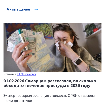
Нормативно-правовые документы
Читать далее
Методическая литература для НКО
Публичные отчеты
Исследования, аналитика, мнения
Всероссийская онлайн конференция
"Рассеянный склероз. XX лет работы
ОООИБРС" (25-29.08.2020)
Всероссийская конференция-тренинг
"Рассеянный склероз: новые реалии" (26-
29.05.2022)
Источник:
ГТРК «Самара»
01.02.2026 Самарцам рассказали, во сколько
обходится лечение простуды в 2026 году
Общероссийская РС
Алтайский край
Эксперт раскрыл реальную стоимость ОРВИ от вызова
врача до аптечки
Архангельская область