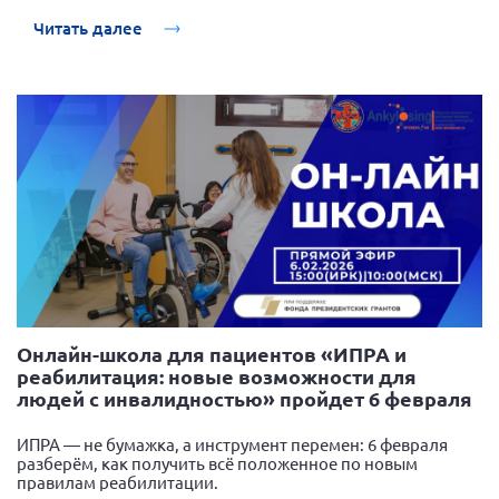
Мурманская область
Читать далее
Нижегородская область
Новгородская область
Новосибирская область
Омская область
Оренбургская область
Пензенская область
Республика Башкортостан
Республика Бурятия
Республика Карелия
Онлайн-школа для пациентов «ИПРА и
реабилитация: новые возможности для
Республика Калмыкия
людей с инвалидностью» пройдет 6 февраля
Республика Хакасия
ИПРА — не бумажка, а инструмент перемен: 6 февраля
Ростовская область
разберём, как получить всё положенное по новым
правилам реабилитации.
г. Санкт-Петербург