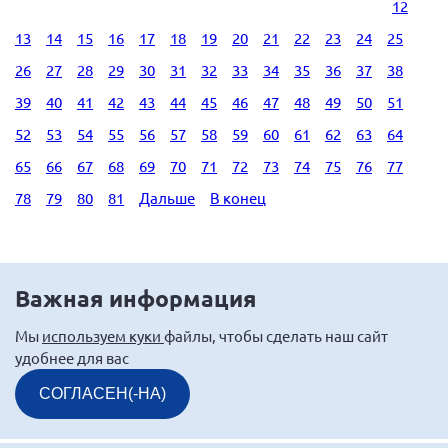
12
13
14
15
16
17
18
19
20
21
22
23
24
25
26
27
28
29
30
31
32
33
34
35
36
37
38
39
40
41
42
43
44
45
46
47
48
49
50
51
52
53
54
55
56
57
58
59
60
61
62
63
64
65
66
67
68
69
70
71
72
73
74
75
76
77
78
79
80
81
Дальше
В конец
Важная информация
Мы
используем куки
файлы, чтобы сделать наш сайт
удобнее для вас
СОГЛАСЕН(-НА)