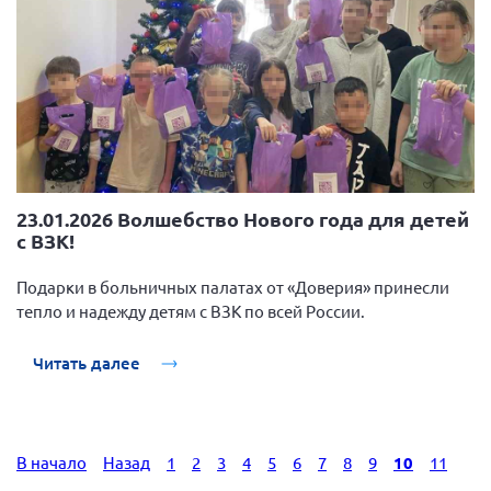
23.01.2026 Волшебство Нового года для детей
с ВЗК!
Подарки в больничных палатах от «Доверия» принесли
тепло и надежду детям с ВЗК по всей России.
Читать далее
В начало
Назад
1
2
3
4
5
6
7
8
9
10
11