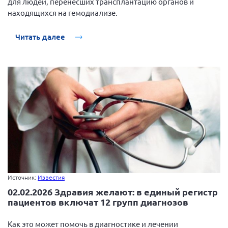
для людей, перенёсших трансплантацию органов и
Конференция ОООИБРС 2022
находящихся на гемодиализе.
Конференция ОООИБРС 2021
Конференция ВСЭ 2021
Читать далее
Конференция ОООИБРС 2020
Документы съездов
Первый съезд
Второй съезд
Третий съезд
Четвертый съезд
Пятый съезд
ОФ «Фонд содействия больным рассеянным
склерозом»
Шестой съезд
Новости: Казахстан
Источник:
Известия
02.02.2026 Здравия желают: в единый регистр
пациентов включат 12 групп диагнозов
Как это может помочь в диагностике и лечении
Письма и официальные ответы