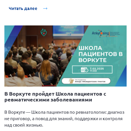
Брянская область
Читать далее
Владимирская область
Волгоградская область
Воронежская область
Ивановская область
Калининградская область
Кемеровская область
Кировская область
Краснодарский край
Красноярский край
В Воркуте пройдет Школа пациентов с
ревматическими заболеваниями
Липецкая область
Ленинградская область
В Воркуте — Школа пациентов по ревматологии: диагноз
г. Москва
не приговор, а повод для знаний, поддержки и контроля
над своей жизнью.
Московская область