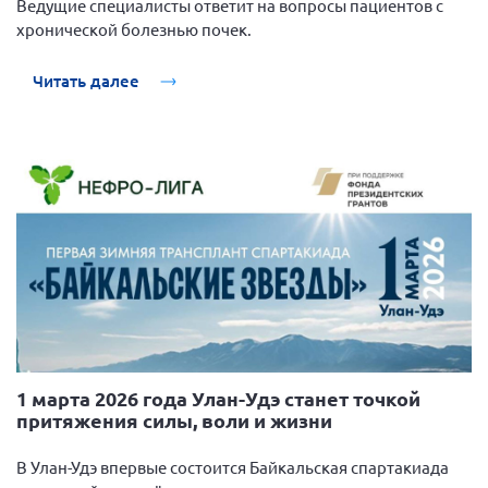
Ведущие специалисты ответит на вопросы пациентов с
Вице-президент Шишлянников Ф.В.
хронической болезнью почек.
Информационная служба
Читать далее
Отдел международных отношений
Вице-президент Черненко Д.Е.
Вице-президент Валюх М.В.
Вице-президент Чернова А.В.
Вице-президент Цикорин И.В.
Вице-президент Груба Л.В.
Главный бухгалтер Жаворонкова Г.М.
Конференция ОООИБРС 2026
Конференция ОООИБРС 2025
Экспертный совет ОООИБРС 2025
1 марта 2026 года Улан-Удэ станет точкой
притяжения силы, воли и жизни
Конференция ОООИБРС 2024
Конференция ОООИБРС 2023
В Улан-Удэ впервые состоится Байкальская спартакиада