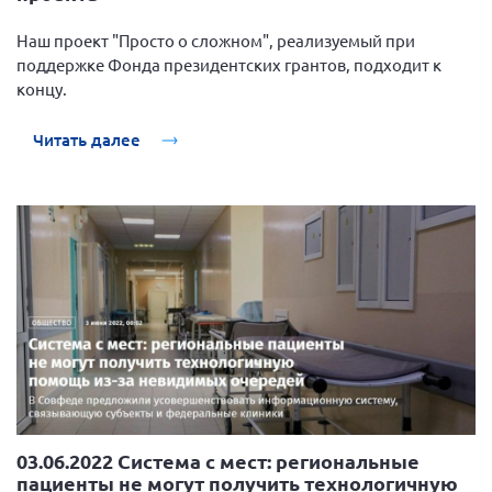
Мурманская область
Наш проект "Просто о сложном", реализуемый при
Нижегородская область
поддержке Фонда президентских грантов, подходит к
концу.
Новгородская область
Новосибирская область
Читать далее
Омская область
Оренбургская область
Пензенская область
Республика Башкортостан
Республика Бурятия
Республика Карелия
Республика Калмыкия
Республика Хакасия
Ростовская область
03.06.2022 Система с мест: региональные
г. Санкт-Петербург
пациенты не могут получить технологичную