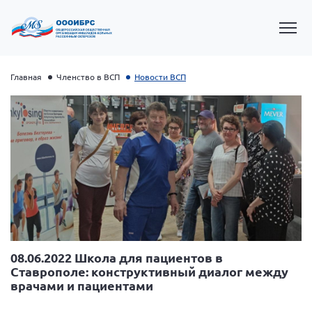
Главная
Членство в ВСП
Новости ВСП
Президент Власов Я.В.
Первый вице-президент Кичигина Н. Ф.
08.06.2022 Школа для пациентов в
Ставрополе: конструктивный диалог между
Генеральный директор Матвиевская О.В.
врачами и пациентами
Вице-президент Зрячева Н.В.