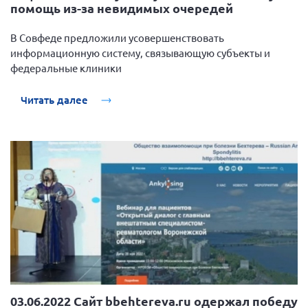
помощь из-за невидимых очередей
г. Севастополь
Самарская область СОРС
В Совфеде предложили усовершенствовать
информационную систему, связывающую субъекты и
Самарская область ПРИЗМА
федеральные клиники
Самарская область СГОРС
Читать далее
Свердловская область
Смоленская область
Ставропольский край
Сахалинская область
Томская область
Тульская область
Ульяновская область
Челябинская область
Ярославская область
03.06.2022 Сайт bbehtereva.ru одержал победу