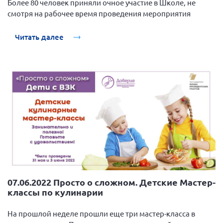
Более 80 человек приняли очное участие в Школе, не
Вице-президент Шишлянников Ф.В.
смотря на рабочее время проведения мероприятия
Информационная служба
Читать далее
Отдел международных отношений
Вице-президент Черненко Д.Е.
Вице-президент Валюх М.В.
Вице-президент Чернова А.В.
Вице-президент Цикорин И.В.
Вице-президент Груба Л.В.
Главный бухгалтер Жаворонкова Г.М.
Конференция ОООИБРС 2026
Конференция ОООИБРС 2025
Экспертный совет ОООИБРС 2025
07.06.2022 Просто о сложном. Детские Мастер-
классы по кулинарии
Конференция ОООИБРС 2024
Конференция ОООИБРС 2023
На прошлой неделе прошли еще три мастер-класса в