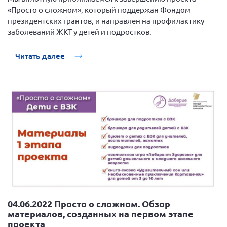
«Просто о сложном», который поддержан Фондом
Брянская область
президентских грантов, и направлен на профилактику
Владимирская область
заболеваний ЖКТ у детей и подростков.
Волгоградская область
Читать далее
Воронежская область
Ивановская область
Калининградская область
Кемеровская область
Кировская область
Краснодарский край
Красноярский край
Липецкая область
Ленинградская область
04.06.2022 Просто о сложном. Обзор
г. Москва
материалов, созданных на первом этапе
Московская область
проекта