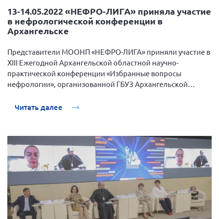
13-14.05.2022 «НЕФРО-ЛИГА» приняла участие
в нефрологической конференции в
Архангельске
Представители МООНП «НЕФРО-ЛИГА» приняли участие в
XIII Ежегодной Архангельской областной научно-
практической конференции «Избранные вопросы
нефрологии», организованной ГБУЗ Архангельской
области «Первая Городская Клиническая больница им.
Е.Е. Волосевич», и с докладами.
Читать далее