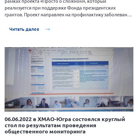
рамках проекта «Просто о сложном», который
Конференция ОООИБРС 2022
реализуется при поддержке Фонда президентских
Конференция ОООИБРС 2021
грантов. Проект направлен на профилактику заболеваний
ЖКТ у детей и подростков.
Конференция ВСЭ 2021
Читать далее
Конференция ОООИБРС 2020
Документы съездов
Первый съезд
Второй съезд
Третий съезд
Четвертый съезд
Пятый съезд
ОФ «Фонд содействия больным рассеянным
склерозом»
Шестой съезд
Новости: Казахстан
06.06.2022 в ХМАО-Югра состоялся круглый
стол по результатам проведения
общественного мониторинга
Письма и официальные ответы