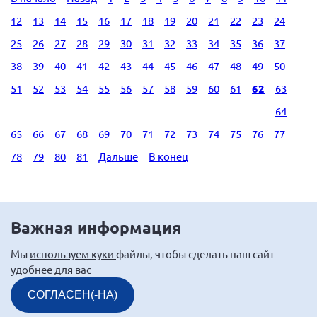
12
13
14
15
16
17
18
19
20
21
22
23
24
25
26
27
28
29
30
31
32
33
34
35
36
37
38
39
40
41
42
43
44
45
46
47
48
49
50
51
52
53
54
55
56
57
58
59
60
61
62
63
64
65
66
67
68
69
70
71
72
73
74
75
76
77
78
79
80
81
Дальше
В конец
Важная информация
Мы
используем куки
файлы, чтобы сделать наш сайт
удобнее для вас
СОГЛАСЕН(-НА)