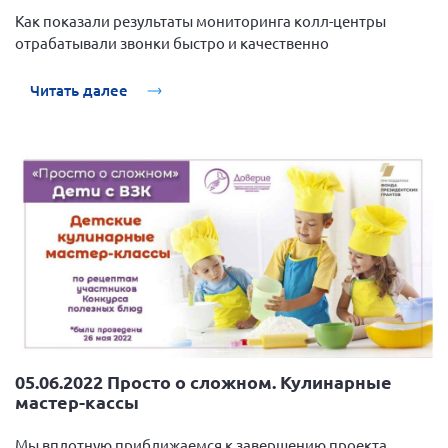
Как показали результаты мониторинга колл-центры
Нормативно-правовые документы
отрабатывали звонки быстро и качественно
Методическая литература для НКО
Читать далее
Публичные отчеты
Исследования, аналитика, мнения
Всероссийская онлайн конференция
"Рассеянный склероз. XX лет работы
ОООИБРС" (25-29.08.2020)
Всероссийская конференция-тренинг
"Рассеянный склероз: новые реалии" (26-
29.05.2022)
Общероссийская РС
05.06.2022 Просто о сложном. Кулинарные
мастер-кассы
Алтайский край
Архангельская область
Мы вплотную приближаемся к завершению проекта