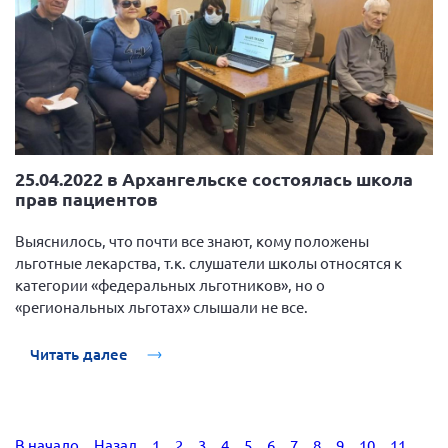
25.04.2022 в Архангельске состоялась школа
прав пациентов
Выяснилось, что почти все знают, кому положены
льготные лекарства, т.к. слушатели школы относятся к
категории «федеральных льготников», но о
«региональных льготах» слышали не все.
Читать далее
В начало
Назад
1
2
3
4
5
6
7
8
9
10
11