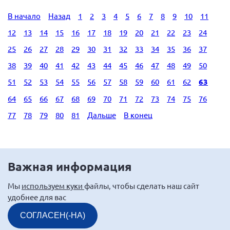
В начало
Назад
1
2
3
4
5
6
7
8
9
10
11
12
13
14
15
16
17
18
19
20
21
22
23
24
25
26
27
28
29
30
31
32
33
34
35
36
37
38
39
40
41
42
43
44
45
46
47
48
49
50
51
52
53
54
55
56
57
58
59
60
61
62
63
64
65
66
67
68
69
70
71
72
73
74
75
76
77
78
79
80
81
Дальше
В конец
Важная информация
Мы
используем куки
файлы, чтобы сделать наш сайт
удобнее для вас
СОГЛАСЕН(-НА)