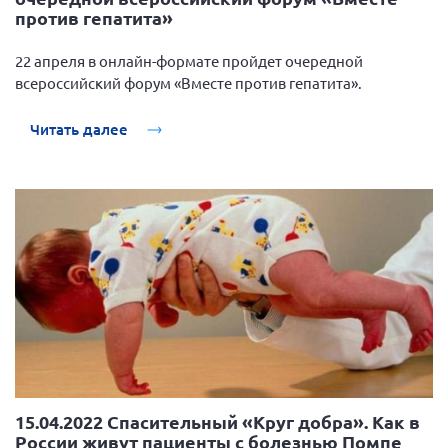
против гепатита»
Мурманская область
Нижегородская область
22 апреля в онлайн-формате пройдет очередной
всероссийский форум «Вместе против гепатита».
Новгородская область
Новосибирская область
Читать далее
Омская область
Оренбургская область
Пензенская область
Республика Башкортостан
Республика Бурятия
Республика Карелия
Республика Калмыкия
Республика Хакасия
Ростовская область
15.04.2022 Спасительный «Круг добра». Как в
г. Санкт-Петербург
России живут пациенты с болезнью Помпе