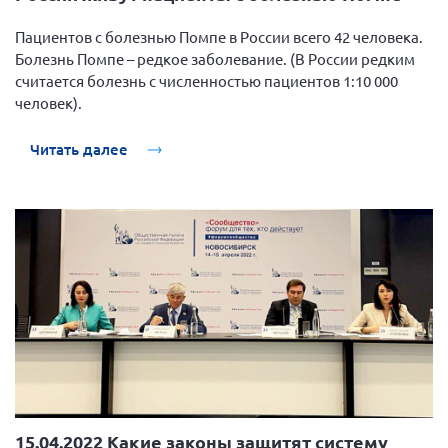
г. Севастополь
Пациентов с болезнью Помпе в России всего 42 человека.
Самарская область СОРС
Болезнь Помпе – редкое заболевание. (В России редким
считается болезнь с численностью пациентов 1:10 000
Самарская область ПРИЗМА
человек).
Самарская область СГОРС
Свердловская область
Читать далее
Смоленская область
Ставропольский край
Сахалинская область
Томская область
Тульская область
Ульяновская область
Челябинская область
Ярославская область
15.04.2022 Какие законы защитят систему