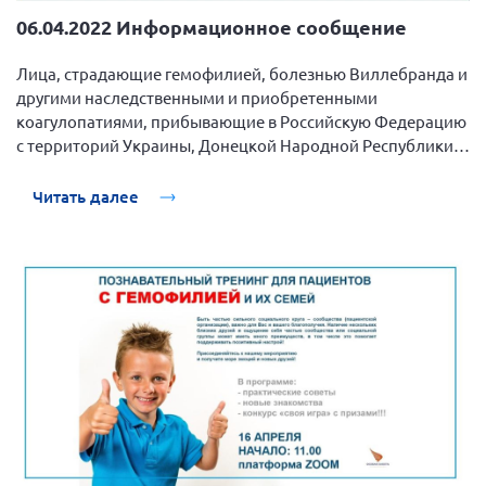
06.04.2022 Информационное сообщение
Лица, страдающие гемофилией, болезнью Виллебранда и
другими наследственными и приобретенными
коагулопатиями, прибывающие в Российскую Федерацию
с территорий Украины, Донецкой Народной Республики и
Луганской Народной Республики, могут обратиться на
горячую линию Всероссийского общества гемофилии для
Читать далее
получения консультаций по лекарственному
обеспечению, оказанию медицинской помощи и
маршрутизации пациентов.