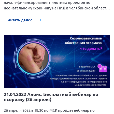
начале финансирования пилотных проектов по
Вице-президент Шишлянников Ф.В.
неонатальному скринингу на ПИД в Челябинской области
Информационная служба
и республике Башкортостан
Отдел международных отношений
Читать далее
Вице-президент Черненко Д.Е.
Вице-президент Валюх М.В.
Вице-президент Чернова А.В.
Вице-президент Цикорин И.В.
Вице-президент Груба Л.В.
Главный бухгалтер Жаворонкова Г.М.
Конференция ОООИБРС 2026
Конференция ОООИБРС 2025
Экспертный совет ОООИБРС 2025
21.04.2022 Анонс. Бесплатный вебинар по
псориазу (26 апреля)
Конференция ОООИБРС 2024
Конференция ОООИБРС 2023
26 апреля 2022 в 18:30 по МСК пройдет вебинар по