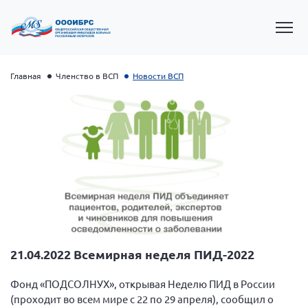
Главная
Членство в ВСП
Новости ВСП
Президент Власов Я.В.
Первый вице-президент Кичигина Н. Ф.
21.04.2022 Всемирная неделя ПИД-2022
Генеральный директор Матвиевская О.В.
Фонд «ПОДСОЛНУХ», открывая Неделю ПИД в России
Вице-президент Зрячева Н.В.
(проходит во всем мире с 22 по 29 апреля), сообщил о