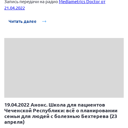
Запись передачи на радио
Mediametrics Doctor от
21.04.2022
Нормативно-правовые документы
Методическая литература для НКО
Читать далее
Публичные отчеты
Исследования, аналитика, мнения
Всероссийская онлайн конференция
"Рассеянный склероз. XX лет работы
ОООИБРС" (25-29.08.2020)
Всероссийская конференция-тренинг
"Рассеянный склероз: новые реалии" (26-
29.05.2022)
19.04.2022 Анонс. Школа для пациентов
Общероссийская РС
Чеченской Республики: всё о планировании
Алтайский край
семьи для людей с болезнью Бехтерева (23
апреля)
Архангельская область