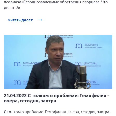
псориазу «Сезоннозависимые обострения псориаза. Что
Конференция ОООИБРС 2022
делать?»
Конференция ОООИБРС 2021
Конференция ВСЭ 2021
Читать далее
Конференция ОООИБРС 2020
Документы съездов
Первый съезд
Второй съезд
Третий съезд
Четвертый съезд
Пятый съезд
ОФ «Фонд содействия больным рассеянным
склерозом»
Шестой съезд
Новости: Казахстан
21.04.2022 С толком о проблеме: Гемофилия -
вчера, сегодня, завтра
С толком о проблеме. Гемофилия - вчера, сегодня, завтра.
Письма и официальные ответы