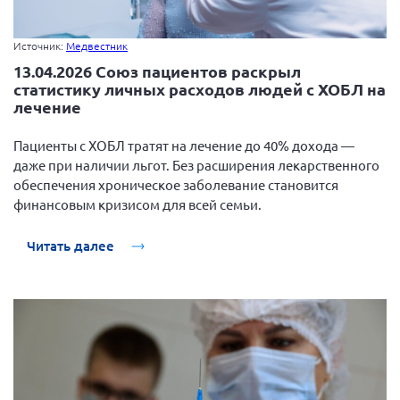
г. Севастополь
Самарская область СОРС
Источник:
Медвестник
13.04.2026 Союз пациентов раскрыл
Самарская область ПРИЗМА
статистику личных расходов людей с ХОБЛ на
Самарская область СГОРС
лечение
Свердловская область
Пациенты с ХОБЛ тратят на лечение до 40% дохода —
Смоленская область
даже при наличии льгот. Без расширения лекарственного
обеспечения хроническое заболевание становится
Ставропольский край
финансовым кризисом для всей семьи.
Сахалинская область
Томская область
Читать далее
Тульская область
Ульяновская область
Челябинская область
Ярославская область