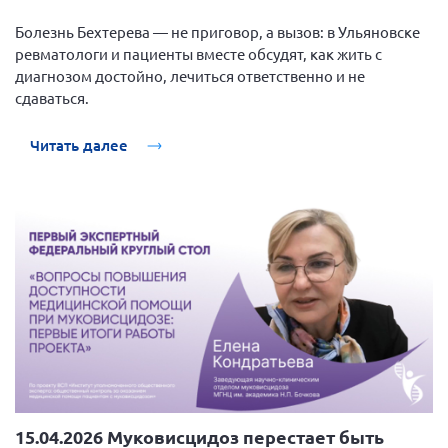
Нормативно-правовые документы
Болезнь Бехтерева — не приговор, а вызов: в Ульяновске
ревматологи и пациенты вместе обсудят, как жить с
Методическая литература для НКО
диагнозом достойно, лечиться ответственно и не
Публичные отчеты
сдаваться.
Исследования, аналитика, мнения
Читать далее
Всероссийская онлайн конференция
"Рассеянный склероз. XX лет работы
ОООИБРС" (25-29.08.2020)
Всероссийская конференция-тренинг
"Рассеянный склероз: новые реалии" (26-
29.05.2022)
Общероссийская РС
Алтайский край
15.04.2026 Муковисцидоз перестает быть
Архангельская область