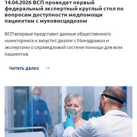
14.04.2026 ВСП проведет первый
Мурманская область
федеральный экспертный круглый стол по
вопросам доступности медпомощи
Нижегородская область
пациентам с муковисцидозом
Новгородская область
ВСП впервые представит данные общественного
Новосибирская область
мониторинга и запустит диалог с Минздравом и
Омская область
экспертами о справедливой системе помощи для всех
пациентов.
Оренбургская область
Пензенская область
Читать далее
Республика Башкортостан
Республика Бурятия
Республика Карелия
Республика Калмыкия
Республика Хакасия
Ростовская область
г. Санкт-Петербург