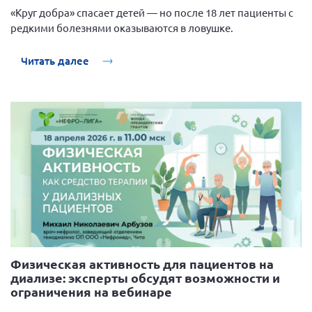
Вице-президент Шишлянников Ф.В.
«Круг добра» спасает детей — но после 18 лет пациенты с
редкими болезнями оказываются в ловушке.
Информационная служба
Отдел международных отношений
Читать далее
Вице-президент Черненко Д.Е.
Вице-президент Валюх М.В.
Вице-президент Чернова А.В.
Вице-президент Цикорин И.В.
Вице-президент Груба Л.В.
Главный бухгалтер Жаворонкова Г.М.
Конференция ОООИБРС 2026
Конференция ОООИБРС 2025
Экспертный совет ОООИБРС 2025
Физическая активность для пациентов на
Конференция ОООИБРС 2024
диализе: эксперты обсудят возможности и
ограничения на вебинаре
Конференция ОООИБРС 2023