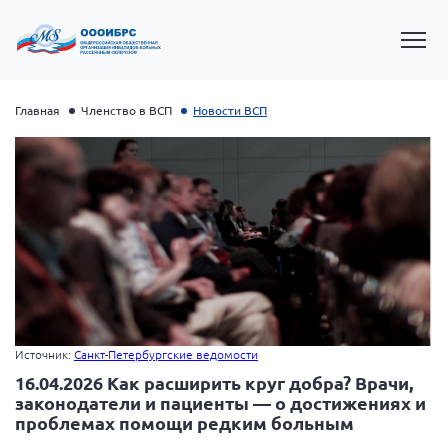
Главная
Членство в ВСП
Новости ВСП
Президент Власов Я.В.
Источник:
Санкт-Петербургские ведомости
Первый вице-президент Кичигина Н. Ф.
16.04.2026 Как расширить круг добра? Врачи,
Генеральный директор Матвиевская О.В.
законодатели и пациенты — о достижениях и
проблемах помощи редким больным
Вице-президент Зрячева Н.В.