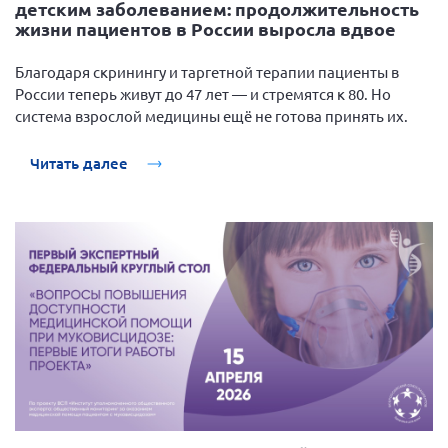
детским заболеванием: продолжительность
Брянская область
жизни пациентов в России выросла вдвое
Владимирская область
Благодаря скринингу и таргетной терапии пациенты в
Волгоградская область
России теперь живут до 47 лет — и стремятся к 80. Но
Воронежская область
система взрослой медицины ещё не готова принять их.
Ивановская область
Читать далее
Калининградская область
Кемеровская область
Кировская область
Краснодарский край
Красноярский край
Липецкая область
Ленинградская область
г. Москва
Московская область