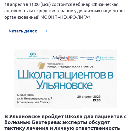
Конференция ОООИБРС 2022
18 апреля в 11:00 (мск) состоится вебинар «Физическая
активность как средство терапии у диализных пациентов»,
Конференция ОООИБРС 2021
организованный МООНП «НЕФРО-ЛИГА».
Конференция ВСЭ 2021
Конференция ОООИБРС 2020
Читать далее
Документы съездов
Первый съезд
Второй съезд
Третий съезд
Четвертый съезд
Пятый съезд
ОФ «Фонд содействия больным рассеянным
склерозом»
Шестой съезд
Новости: Казахстан
В Ульяновске пройдет Школа для пациентов с
болезнью Бехтерева: эксперты обсудят
тактику лечения и личную ответственность
Письма и официальные ответы