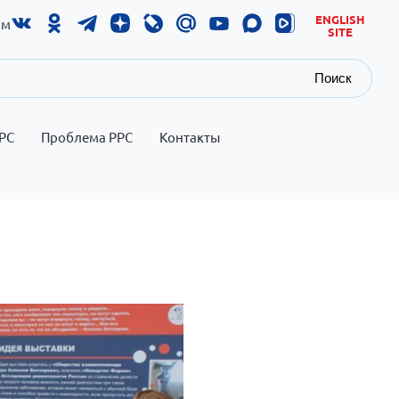
ENGLISH
ам
SITE
Поиск
РС
Проблема РРС
Контакты