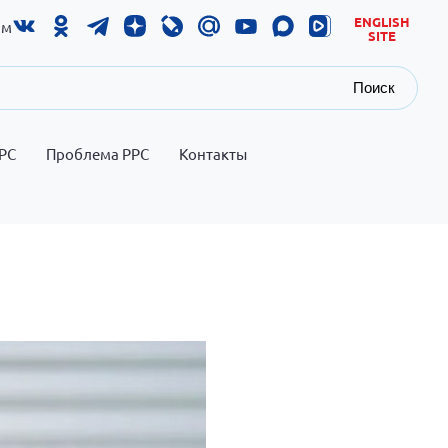
ENGLISH
ам
SITE
Поиск
РС
Проблема РРС
Контакты