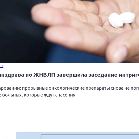
ик
Минздрава по ЖНВЛП завершила заседание интриг
аровании: прорывные онкологические препараты снова не попа
е больных, которые ждут спасения.